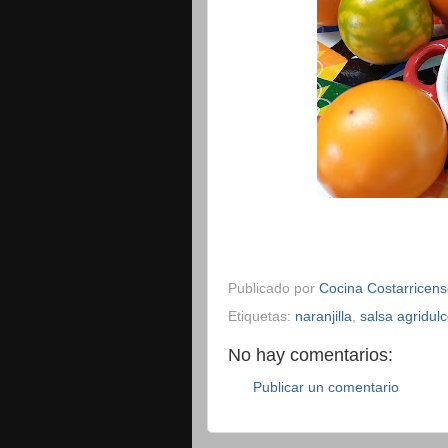
Publicado por
Cocina Costarricen
Etiquetas:
naranjilla
,
salsa agridul
No hay comentarios:
Publicar un comentario