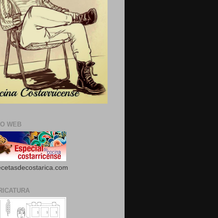
IO WEB
cetasdecostarica.com
RICATURA