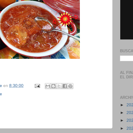
BUSCA
AL FI
EL DI
se
en
8:30:00
ce
ARCHI
►
20
►
20
►
20
►
20