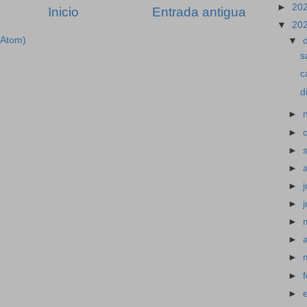
►
20
Inicio
Entrada antigua
▼
20
(Atom)
▼
s
c
d
►
►
►
►
►
j
►
►
►
►
►
►