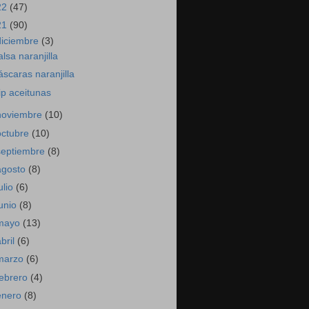
22
(47)
21
(90)
diciembre
(3)
alsa naranjilla
áscaras naranjilla
ip aceitunas
noviembre
(10)
octubre
(10)
septiembre
(8)
agosto
(8)
ulio
(6)
junio
(8)
mayo
(13)
abril
(6)
marzo
(6)
febrero
(4)
enero
(8)