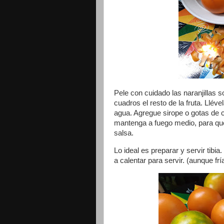
Pele con cuidado las naranjillas s
cuadros el resto de la fruta. Llév
agua. Agregue sirope o gotas de c
mantenga a fuego medio, para qu
salsa.
Lo ideal es preparar y servir tibia
a calentar para servir. (aunque frí