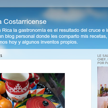
21
LE SA
CHEF,
POR P