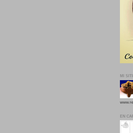
MI SIT
www.re
EN CA