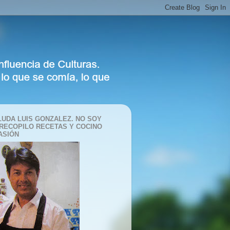
LUDA LUIS GONZALEZ. NO SOY
 RECOPILO RECETAS Y COCINO
ASIÓN