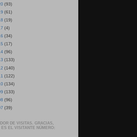
20
(93)
19
(61)
18
(19)
17
(4)
16
(34)
15
(17)
14
(96)
13
(133)
12
(140)
11
(122)
10
(134)
09
(133)
08
(96)
07
(39)
DOR DE VISITAS. GRACIAS,
 ES EL VISITANTE NÚMERO: