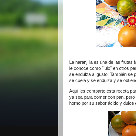
La naranjilla es una de las frutas 
le conoce como "lulo" en otros pa
se endulza al gusto. También se p
se cuela y se endulza y se obtie
Aquí les comparto esta receta par
ya sea para comer con pan, pero
horno por su sabor ácido y dulce