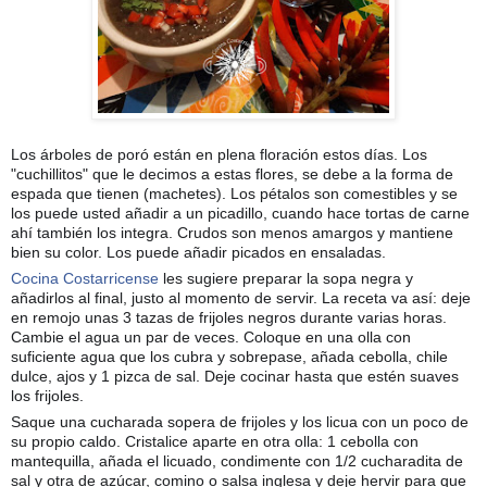
Los árboles de poró están en plena floración estos días. Los
"cuchillitos" que le decimos a estas flores, se debe a la forma de
espada que tienen (machetes). Los pétalos son comestibles y se
los puede usted añadir a un picadillo, cuando hace tortas de carne
ahí también los integra. Crudos son menos amargos y mantiene
bien su color. Los puede añadir picados en ensaladas.
Cocina Costarricense
les sugiere preparar la sopa negra y
añadirlos
al final, justo al momento de servir. La receta va así: deje
en remojo unas 3 tazas de frijoles negros durante varias horas.
Cambie el agua un par de veces. Coloque en una olla con
suficiente agua que los cubra y sobrepase, añada cebolla, chile
dulce, ajos y 1 pizca de sal. Deje cocinar hasta que estén suaves
los frijoles.
Saque una cucharada sopera de frijoles y los licua con un poco de
su propio caldo. Cristalice aparte en otra olla: 1 cebolla con
mantequilla, añada el licuado, condimente con 1/2 cucharadita de
sal y otra de azúcar, comino o salsa inglesa y deje hervir para que