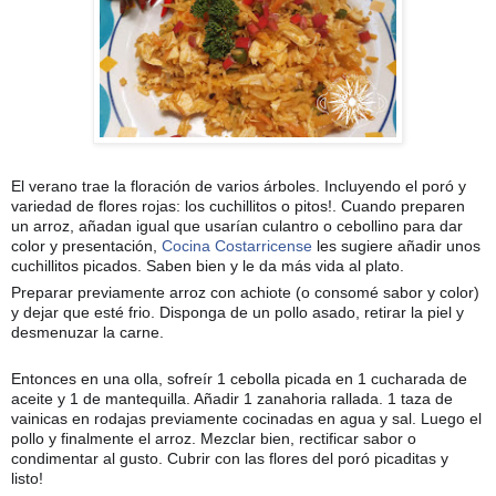
El verano trae la floración de varios árboles. Incluyendo el poró y
variedad de flores rojas: los cuchillitos o pitos!. Cuando preparen
un arroz, añadan igual que usarían culantro o cebollino para dar
color y presentación,
Cocina Costarricense
les sugiere añadir unos
cuchillitos picados. Saben bien y le da más vida al plato.
Preparar previamente arroz con achiote (o consomé sabor y color)
y dejar que esté frio. Disponga de un
pollo asado, retirar la piel y
desmenuzar la carne.
Entonces en una olla, sofreír 1 cebolla picada en 1 cucharada de
aceite y 1 de mantequilla. Añadir 1 zanahoria rallada. 1 taza de
vainicas en rodajas previamente cocinadas en agua y sal. Luego el
pollo y finalmente el arroz. Mezclar bien, rectificar sabor o
condimentar al gusto. Cubrir con las flores del poró picaditas y
listo!
🇨🇷
🤩
😊