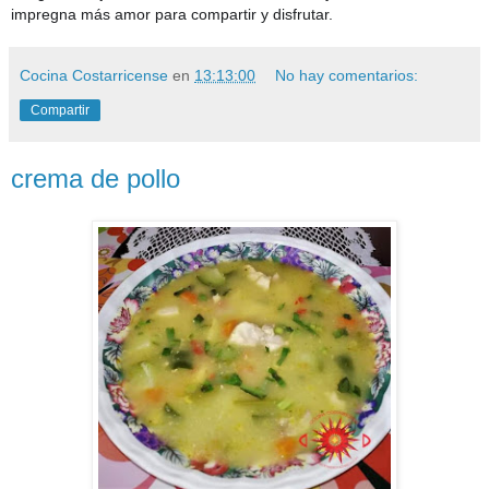
impregna más amor para compartir y disfrutar.
🥳
🥰
🇨🇷
Cocina Costarricense
en
13:13:00
No hay comentarios:
Compartir
crema de pollo