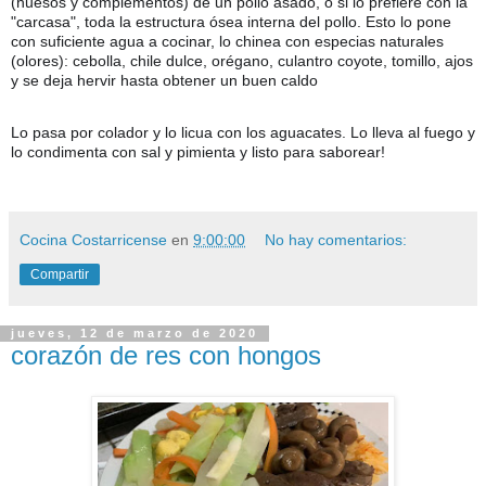
(huesos y complementos) de un pollo asado, o si lo prefiere con la
"carcasa", toda la estructura ósea interna del pollo. Esto lo pone
con suficiente agua a cocinar, lo chinea con especias naturales
(olores): cebolla
, chile dulce, orégano, culantro coyote, tomillo, ajos
y se deja hervir hasta obtener un buen caldo
Lo pasa por colador y lo licua con los aguacates. Lo lleva al fuego y
lo condimenta con sal y pimienta y listo para saborear!
👌
🙂
🥑
Cocina Costarricense
en
9:00:00
No hay comentarios:
Compartir
jueves, 12 de marzo de 2020
corazón de res con hongos