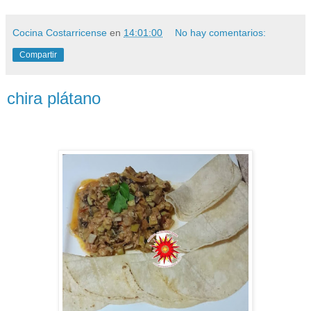
Cocina Costarricense
en
14:01:00
No hay comentarios:
Compartir
chira plátano