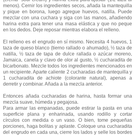
menos). Cernir los ingredientes secos, añada la mantequilla
y pique en borona, luego agregue huevos, natilla. Puede
mezclar con una cuchara y siga con las manos, añadiendo
harina extra para tener una masa elástica y que no peque
en los dedos. Deje reposar mientras elabora el relleno.
El relleno es el engrudo en sí mismo. Necesita 4 huevos, 1
taza de queso blanco (tierno rallado o ahumado), ½ taza de
natilla, ½ taza de tapa de dulce rallada o azúcar moreno,
Jamaica, canela y clavo de olor al gusto, ½ cucharadita de
bicarbonato. Mezcle todos los ingredientes mencionados en
un recipiente. Aparte caliente 2 cucharadas de mantequilla y
1 cucharadita de achiote (colorante natural), apenas a
derretir y combinar. Añada a la mezcla anterior.
Entonces añada cucharadas de harina, hasta formar una
mezcla suave, húmeda y pegajosa.
Para armar las empanadas, puede estirar la pasta en una
superficie plana y enharinada, usando rodillo y cortar
círculos con medida o un vaso. O bien, tome pequeñas
porciones, haga bolitas y aplaste. Coloque una cucharadita
del engrudo en cada una, cierre los lados y selle los bordes