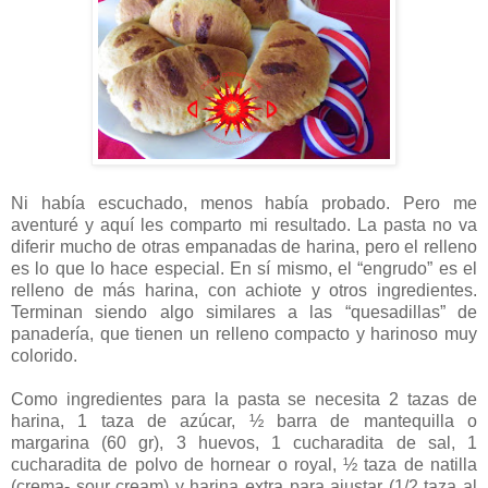
Ni había escuchado, menos había probado. Pero me
aventuré y aquí les comparto mi resultado. La pasta no va
diferir mucho de otras empanadas de harina, pero el relleno
es lo que lo hace especial. En sí mismo, el “engrudo” es el
relleno de más harina, con achiote y otros ingredientes.
Terminan siendo algo similares a las “quesadillas” de
panadería, que tienen un relleno compacto y harinoso muy
colorido.
Como ingredientes para la pasta se necesita 2 tazas de
harina, 1 taza de azúcar, ½ barra de mantequilla o
margarina (60 gr), 3 huevos, 1 cucharadita de sal, 1
cucharadita de polvo de hornear o royal, ½ taza de natilla
(crema- sour cream) y harina extra para ajustar (1/2 taza al