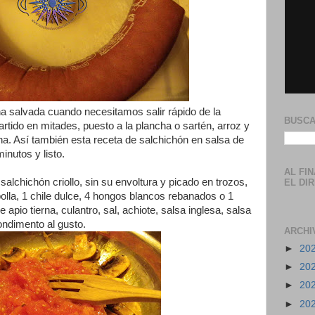
a salvada cuando necesitamos salir rápido de la
BUSCA
rtido en mitades, puesto a la plancha o sartén, arroz y
ena. Así también esta receta de salchichón en salsa de
inutos y listo.
AL FI
lchichón criollo, sin su envoltura y picado en trozos,
EL DI
olla, 1 chile dulce, 4 hongos blancos rebanados o 1
 apio tierna, culantro, sal, achiote, salsa inglesa, salsa
ndimento al gusto.
ARCHI
►
20
►
20
►
20
►
20