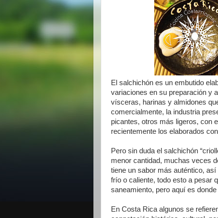
El salchichón es un embutido ela
variaciones en su preparación y a
vísceras, harinas y almidones que
comercialmente, la industria pres
picantes, otros más ligeros, con
recientemente los elaborados con
Pero sin duda el salchichón “criol
menor cantidad, muchas veces d
tiene un sabor más auténtico, así lo
frío o caliente, todo esto a pesa
saneamiento, pero aquí es donde
En Costa Rica algunos se refieren