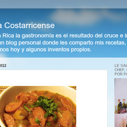
012
LE SA
CHEF,
POR P