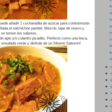
f
q
l
uede añadir 1 cucharadita de azúcar para contrarrestar
a
añada el salchichón partido. Mezcle, tape de nuevo y
t
 se tomen los sabores.
de apio y/o culantro picadito. Perfecto como una boca,
c
ensalada verde y disfrute de un Silverio Salserín!
b
g
q
►
►
►
j
►
►
►
►