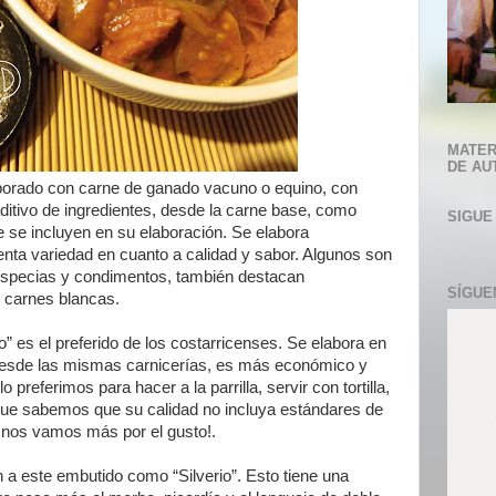
MATER
DE AU
borado con carne de ganado vacuno o equino, con
ditivo de ingredientes, desde la carne base, como
SIGUE
 se incluyen en su elaboración. Se elabora
enta variedad en cuanto a calidad y sabor. Algunos son
 especias y condimentos, también destacan
SÍGUE
 carnes blancas.
lo” es el preferido de los costarricenses. Se elabora en
esde las mismas carnicerías, es más económico y
 preferimos para hacer a la parrilla, servir con tortilla,
r que sabemos que su calidad no incluya estándares de
 nos vamos más por el gusto!.
 a este embutido como “Silverio”. Esto tiene una