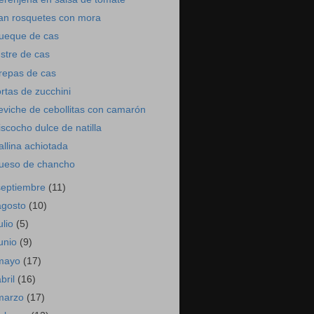
lan rosquetes con mora
ueque de cas
ustre de cas
repas de cas
ortas de zucchini
eviche de cebollitas con camarón
iscocho dulce de natilla
allina achiotada
ueso de chancho
septiembre
(11)
agosto
(10)
ulio
(5)
junio
(9)
mayo
(17)
abril
(16)
marzo
(17)