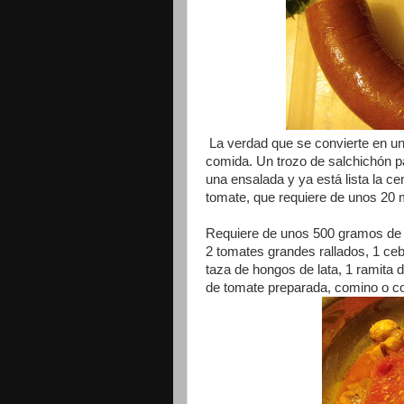
La verdad que se convierte en un
comida. Un trozo de salchichón pa
una ensalada y ya está lista la c
tomate, que requiere de unos 20 m
Requiere de unos 500 gramos de sa
2 tomates grandes rallados, 1 ceb
taza de hongos de lata, 1 ramita de
de tomate preparada, comino o co