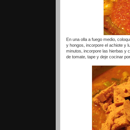
En una olla a fuego medio, coloque
y hongos, incorpore el achiote y l
minutos, incorpore las hierbas y
de tomate, tape y deje cocinar po