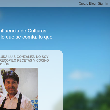
LUDA LUIS GONZALEZ. NO SOY
 RECOPILO RECETAS Y COCINO
ASIÓN