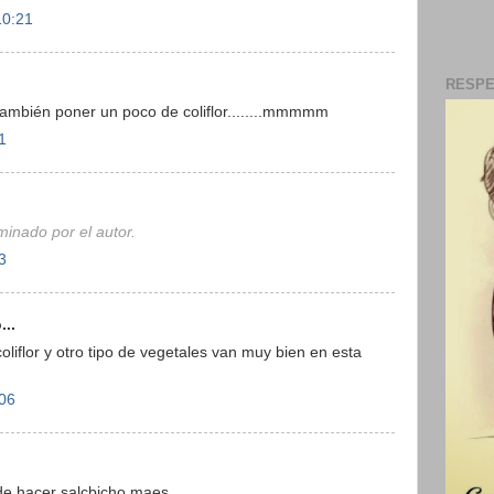
10:21
RESPE
bién poner un poco de coliflor........mmmmm
1
minado por el autor.
3
...
oliflor y otro tipo de vegetales van muy bien en esta
:06
de hacer salcbicho maes