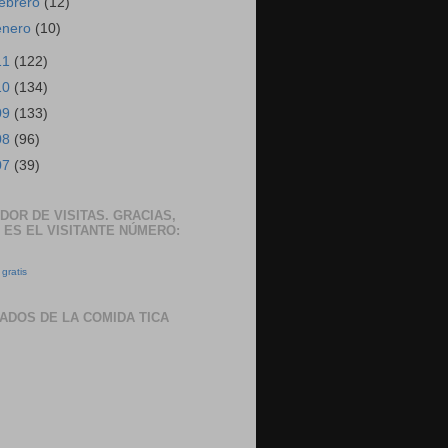
febrero
(12)
enero
(10)
11
(122)
10
(134)
09
(133)
08
(96)
07
(39)
DOR DE VISITAS. GRACIAS,
 ES EL VISITANTE NÚMERO:
gratis
ADOS DE LA COMIDA TICA