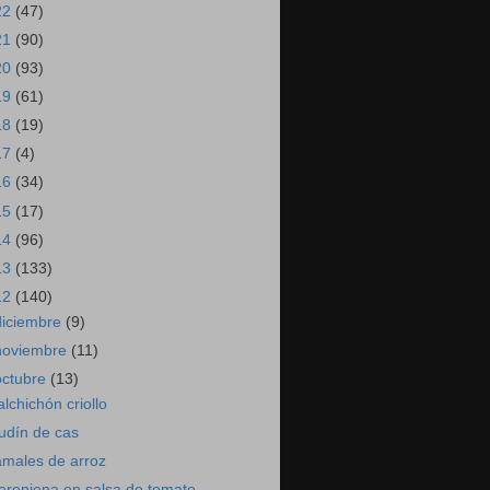
22
(47)
21
(90)
20
(93)
19
(61)
18
(19)
17
(4)
16
(34)
15
(17)
14
(96)
13
(133)
12
(140)
diciembre
(9)
noviembre
(11)
octubre
(13)
alchichón criollo
udín de cas
amales de arroz
erenjena en salsa de tomate