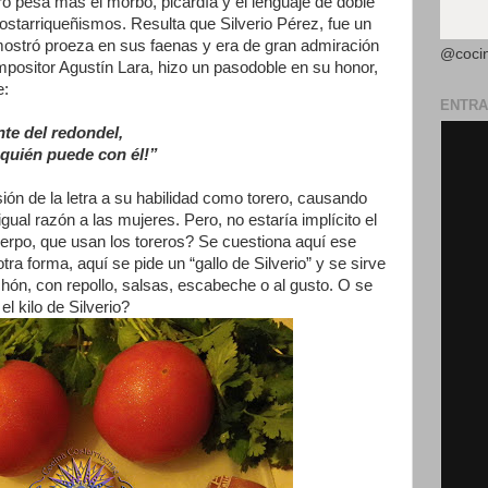
ero pesa más el morbo, picardía y el lenguaje de doble
ostarriqueñismos. Resulta que Silverio Pérez, fue un
ostró proeza en sus faenas y era de gran admiración
@coci
ompositor Agustín Lara, hizo un pasodoble en su honor,
e:
ENTRA
nte del redondel,
 quién puede con él!”
sión de la letra a su habilidad como torero, causando
ual razón a las mujeres. Pero, no estaría implícito el
cuerpo, que usan los toreros? Se cuestiona aquí ese
ra forma, aquí se pide un “gallo de Silverio” y se sirve
ichón, con repollo, salsas, escabeche o al gusto. O se
el kilo de Silverio?