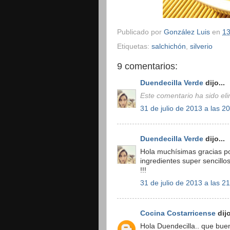
Publicado por
González Luis
en
13
Etiquetas:
salchichón
,
silverio
9 comentarios:
Duendecilla Verde
dijo...
Este comentario ha sido eli
31 de julio de 2013 a las 2
Duendecilla Verde
dijo...
Hola muchísimas gracias po
ingredientes super sencill
!!!
31 de julio de 2013 a las 2
Cocina Costarricense
dijo
Hola Duendecilla.. que buen