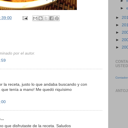
►
►
►
20
:39:00
►
20
►
20
►
20
►
20
minado por el autor.
0:59
CONTA
USTED
Contador 
r la receta, justo lo que andaba buscando y con
os que tenía a mano! Me quedó riquísimo
ANTOJ
1:00
...
o que disfrutaste de la receta. Saludos