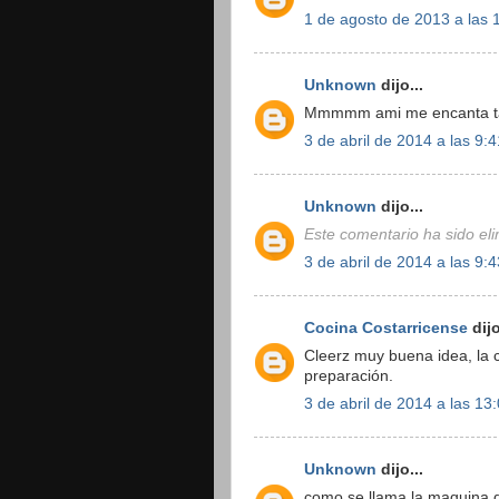
1 de agosto de 2013 a las 
Unknown
dijo...
Mmmmm ami me encanta tam
3 de abril de 2014 a las 9:4
Unknown
dijo...
Este comentario ha sido eli
3 de abril de 2014 a las 9:4
Cocina Costarricense
dijo
Cleerz muy buena idea, la c
preparación.
3 de abril de 2014 a las 13
Unknown
dijo...
como se llama la maquina 