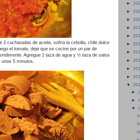
►
20
►
20
►
20
►
20
►
20
 2 cucharadas de aceite, sofría la cebolla, chile dulce
►
20
uego el tomate, deje que se cocine por un par de
►
20
 condimente. Agregue 1 taza de agua y ½ taza de salsa
►
20
r unos 5 minutos.
►
20
►
20
▼
20
►
►
▼
s
b
t
b