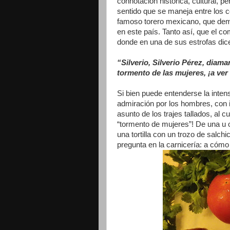
connotación histórica, cultural, p
sentido que se maneja entre los c
famoso torero mexicano, que dem
en este país. Tanto así, que el c
donde en una de sus estrofas dic
“Silverio, Silverio Pérez, diama
tormento de las mujeres, ¡a ver
Si bien puede entenderse la inten
admiración por los hombres, con ig
asunto de los trajes tallados, al 
“tormento de mujeres”! De una u ot
una tortilla con un trozo de salch
pregunta en la carnicería: a cómo 