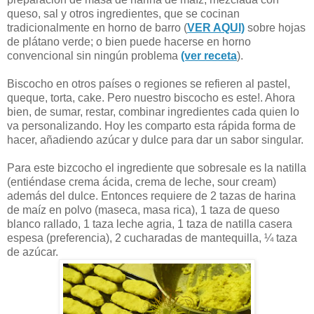
queso, sal y otros ingredientes, que se cocinan
tradicionalmente en horno de barro (
VER AQUI)
sobre hojas
de plátano verde; o bien puede hacerse en horno
convencional sin ningún problema
(ver receta
).
Biscocho en otros países o regiones se refieren al pastel,
queque, torta, cake. Pero nuestro biscocho es este!. Ahora
bien, de sumar, restar, combinar ingredientes cada quien lo
va personalizando. Hoy les comparto esta rápida forma de
hacer, añadiendo azúcar y dulce para dar un sabor singular.
Para este bizcocho el ingrediente que sobresale es la natilla
(entiéndase crema ácida, crema de leche, sour cream)
además del dulce. Entonces requiere de 2 tazas de harina
de maíz en polvo (maseca, masa rica), 1 taza de queso
blanco rallado, 1 taza leche agria, 1 taza de natilla casera
espesa (preferencia), 2 cucharadas de mantequilla, ¼ taza
de azúcar.