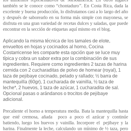
también se le conoce como “chontaduro”. En Costa Rica, dada la
excelente y buena producción, lo disfrutamos casi a lo largo del año
y después de saborearlo en su forma más simple con mayonesa, se
disfruta en una gran variedad de recetas dulces y saladas, que puede
encontrar en la sección de etiquetas aquí mismo en el blog.
Aplicando la misma técnica de los tamales de elote,
envueltos en hojas y cocinados al horno, Cocina
Costarricense les comparte esta opción que se luce muy
típica y cobra un sabor extra por la combinación de sus
ingredientes. Requiere como ingredientes 2 tazas de harina
cernida con 2 cucharaditas de polvo de hornear (royal), 1
taza de pejibaye cocinado, pelado y rallado; ½ barra de
mantequilla (60gr), 1 cucharada de vainilla, ½ taza de
leche*, 2 huevos, 1 taza de azúcar, 1 cucharadita de sal.
Opcional pasas o arándanos o trocitos de pejibaye
adicional.
Precaliente el horno a temperatura media. Bata la mantequilla hasta
que esté cremosa, añada poco a poco el azúcar y continúe
batiendo, luego los huevos y vainilla. Incorpore el pejibaye y la
harina. Finalmente la leche, calculando un mínimo de ½ taza, pero