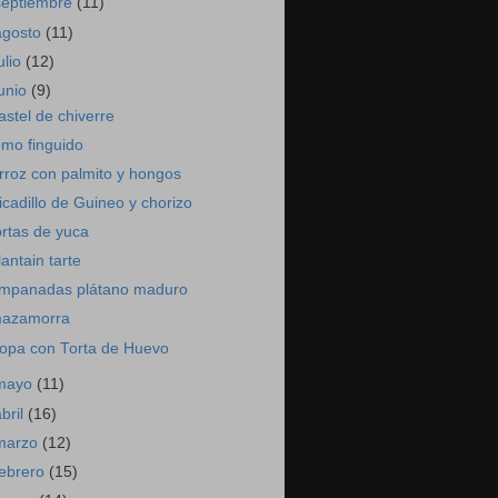
septiembre
(11)
agosto
(11)
ulio
(12)
junio
(9)
astel de chiverre
omo finguido
rroz con palmito y hongos
icadillo de Guineo y chorizo
ortas de yuca
lantain tarte
mpanadas plátano maduro
azamorra
opa con Torta de Huevo
mayo
(11)
abril
(16)
marzo
(12)
febrero
(15)