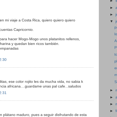
►
►
►
j
n mi viaje a Costa Rica, quiero quiero quiero
▼
p
cuentas Capricornio.
l
o para hacer Mogo-Mogo unos platanitos rellenos,
A
harina y quedan bien ricos también.
P
s empanadas
t
2:30
p
e
m
tas, ese color rojito les da mucha vida, no sabia k
S
encia africana....guardame unas pal cafe...saludos
►
2:31
►
►
►
n plátano maduro, pues a seguir disfrutando de esta