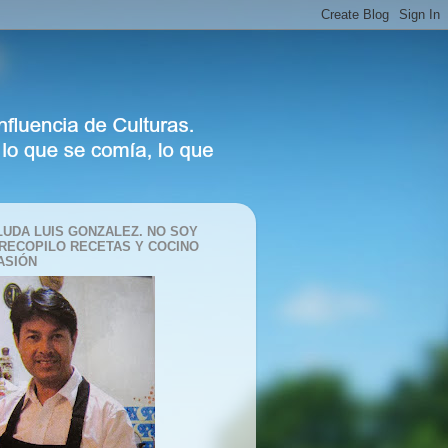
LUDA LUIS GONZALEZ. NO SOY
 RECOPILO RECETAS Y COCINO
ASIÓN