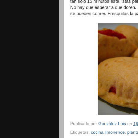
tan solo 15 minutos está listas p
No hay que esperar a que doren. L
se pueden comer. Fresquitas la pa
Publicado por
González Luis
en
19
Etiquetas:
cocina limonence
,
plant