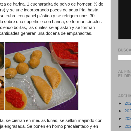
za de harina, 1 cucharadita de polvo de hornear, ½ de
grs) y se une incorporando pocos de agua fría, hasta
e cubre con papel plástico y se refrigera unos 30
lo sobre una superficie con harina, se forman círculos
aciendo bolitas, las cuales se aplastan y se forman
as cantidades generan una docena de empanaditas.
BUSCA
AL FI
EL DI
ARCHI
►
20
►
20
►
20
ta, se cierran en medias lunas, se sellan majando con
ja engrasada. Se ponen en horno precalentado y en
►
20