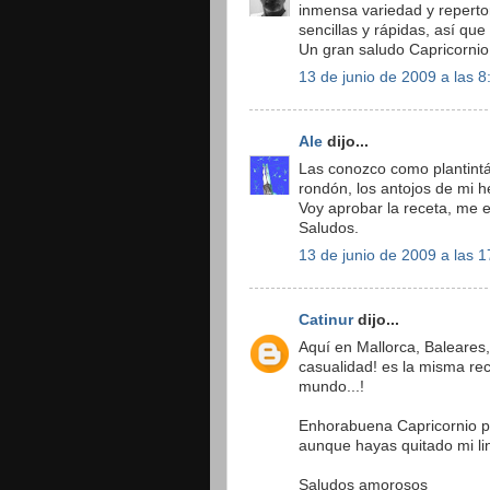
inmensa variedad y reperto
sencillas y rápidas, así qu
Un gran saludo Capricornio
13 de junio de 2009 a las 8
Ale
dijo...
Las conozco como plantintá
rondón, los antojos de mi
Voy aprobar la receta, me 
Saludos.
13 de junio de 2009 a las 1
Catinur
dijo...
Aquí en Mallorca, Baleares
casualidad! es la misma rec
mundo...!
Enhorabuena Capricornio por
aunque hayas quitado mi lin
Saludos amorosos