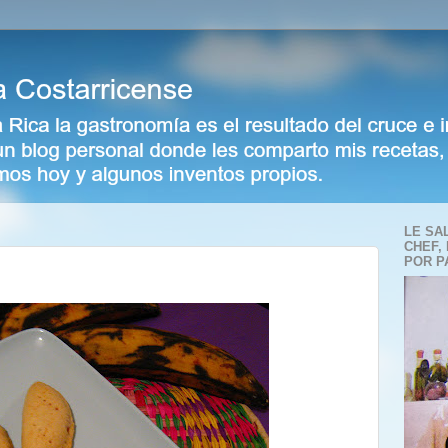
LE SA
CHEF,
POR P