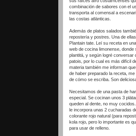
sus raíces afro costarricenses que
combinación de sabores con el uso
transporta al comensal a escenari
las costas atlánticas.
Además de platos salados también
repostería y postres. Una de ella
Plantain tate. Leí su receta en un
web de cocina limonense, donde se
plantitá, y según logré conversar
patois, por lo cual es más difícil 
materia también me informan que s
de haber preparado la receta, me 
de cómo se escriba. Son deliciosa
Necesitamos de una pasta de harin
especial. Se cocinan unos 3 plá
queden al dente, no muy cocidos.
le incorpora unas 2 cucharadas de 
colorante rojo natural (para repos
kola rojo, pero lo importante es 
para usar de relleno.