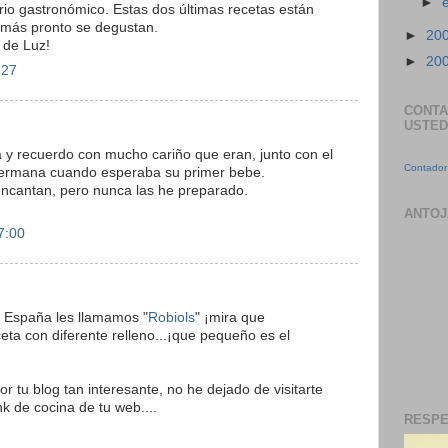
►
rio gastronómico. Estas dos últimas recetas están
e más pronto se degustan.
►
20
 de Luz!
►
20
:27
CONTA
USTED
 y recuerdo con mucho cariño que eran, junto con el
Contador 
 hermana cuando esperaba su primer bebe.
encantan, pero nunca las he preparado.
ANTOJ
7:00
, España les llamamos "
Robiols
" ¡mira que
eta con diferente relleno...¡que pequeño es el
 tu blog tan interesante, no he dejado de visitarte
k de cocina de tu web....
RESPE