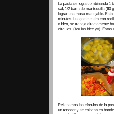
La pasta se logra combinando 1 ta
sal, 1/2 barra de mantequilla (60 
lograr una masa manejable. Esta s
minutos. Luego se estira con rodil
o bien, se trabaja directamente h
círculos. (Así las hice yo). Est
Rellenamos los círculos de la pas
un tenedor y se colocan en bande