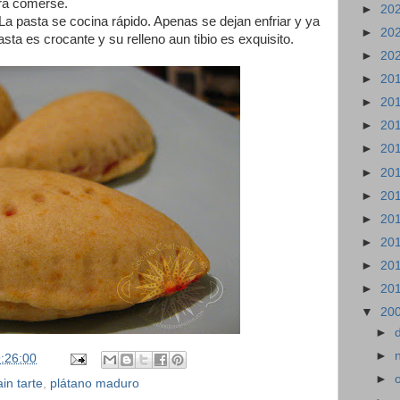
ara comerse.
►
20
a pasta se cocina rápido. Apenas se dejan enfriar y ya
►
20
sta es crocante y su relleno aun tibio es exquisito.
►
20
►
20
►
20
►
20
►
20
►
20
►
20
►
20
►
20
►
20
►
20
▼
20
►
►
:26:00
►
ain tarte
,
plátano maduro