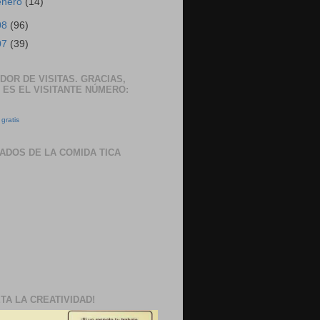
enero
(14)
08
(96)
07
(39)
DOR DE VISITAS. GRACIAS,
 ES EL VISITANTE NÚMERO:
gratis
ADOS DE LA COMIDA TICA
TA LA CREATIVIDAD!