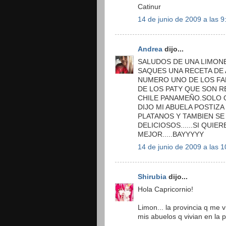
Catinur
14 de junio de 2009 a las 9
Andrea
dijo...
SALUDOS DE UNA LIMON
SAQUES UNA RECETA DE 
NUMERO UNO DE LOS FAM
DE LOS PATY QUE SON R
CHILE PANAMEÑO.SOLO 
DIJO MI ABUELA POSTIZ
PLATANOS Y TAMBIEN SE
DELICIOSOS......SI QU
MEJOR.....BAYYYYY
14 de junio de 2009 a las 1
Shirubia
dijo...
Hola Capricornio!
Limon... la provincia q me 
mis abuelos q vivian en la 