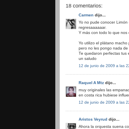
18 comentarios:
Carmen
dijo...
Yo no pude conocer Limón e
regresaaaaaar.
Y más con todo lo que nos 
Yo utilizo el plátano mach
pero no les pongo nada de 
Te quedaron perfectas tu
un saludo
12 de junio de 2009 a las 2
Raquel A Mtz
dijo...
muy originales las empanadi
en costa rica hubiese influ
12 de junio de 2009 a las 2
Aristos Veyrud
dijo...
Ahora la orquesta suena co