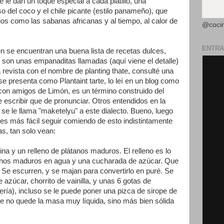
 le dan un toque especial a cada platillo, una
 del coco y el chile picante (estilo panameño), que
os como las sabanas africanas y al tiempo, al calor de
@coci
ENTRA
 se encuentran una buena lista de recetas dulces,
s son unas empanaditas llamadas (aquí viene el detalle)
a revista con el nombre de planting thate, consulté una
 presenta como Plantaint tarte, lo leí en un blog como
 con amigos de Limón, es un término construido del
de escribir que de pronunciar. Otros entendidos en la
e le llama "maketelyu" a este dialecto. Bueno, luego
es más fácil seguir comiendo de esto indistintamente
s, tan solo vean:
a y un relleno de plátanos maduros. El relleno es lo
tanos maduros en agua y una cucharada de azúcar. Que
 Se escurren, y se majan para convertirlo en puré. Se
azúcar, chorrito de vainilla, y unas 6 gotas de
tería), incluso se le puede poner una pizca de sirope de
que no quede la masa muy líquida, sino más bien sólida