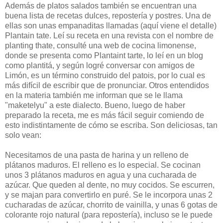
Además de platos salados también se encuentran una
buena lista de recetas dulces, repostería y postres. Una de
ellas son unas empanaditas llamadas (aquí viene el detalle)
Plantain tate. Leí su receta en una revista con el nombre de
planting thate, consulté una web de cocina limonense,
donde se presenta como Plantaint tarte, lo leí en un blog
como plantitá, y según logré conversar con amigos de
Limón, es un término construido del patois, por lo cual es
más difícil de escribir que de pronunciar. Otros entendidos
en la materia también me informan que se le llama
"maketelyu" a este dialecto. Bueno, luego de haber
preparado la receta, me es más fácil seguir comiendo de
esto indistintamente de cómo se escriba. Son deliciosas, tan
solo vean:
Necesitamos de una pasta de harina y un relleno de
plátanos maduros. El relleno es lo especial. Se cocinan
unos 3 plátanos maduros en agua y una cucharada de
azúcar. Que queden al dente, no muy cocidos. Se escurren,
y se majan para convertirlo en puré. Se le incorpora unas 2
cucharadas de azúcar, chorrito de vainilla, y unas 6 gotas de
colorante rojo natural (para repostería), incluso se le puede