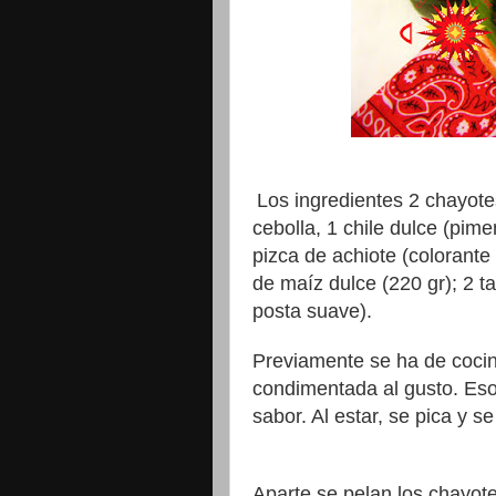
Los ingredientes 2 chayote
cebolla, 1 chile dulce (pimen
pizca de achiote (colorante 
de maíz dulce (220 gr); 2 t
posta suave).
Previamente se ha de cocin
condimentada al gusto. Eso 
sabor. Al estar, se pica y se
Aparte se pelan los chayote