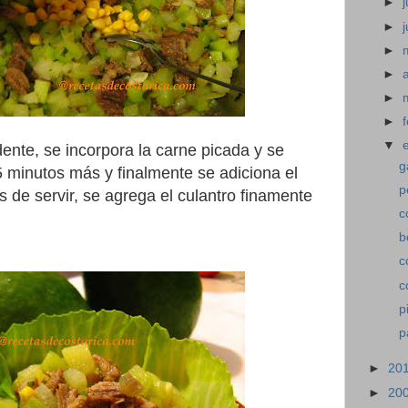
►
j
►
►
►
►
►
▼
ente, se incorpora la carne picada y se
g
 minutos más y finalmente se adiciona el
p
 de servir, se agrega el culantro finamente
c
b
c
c
p
p
►
20
►
20