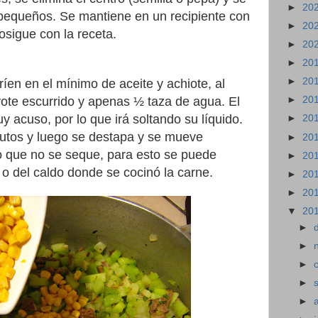
►
20
pequeños. Se mantiene en un recipiente con
►
20
osigue con la receta.
►
20
►
20
►
20
ríen en el mínimo de aceite y achiote, al
ayote escurrido y apenas ½ taza de agua. El
►
20
 acuso, por lo que irá soltando su líquido.
►
20
utos y luego se destapa y se mueve
►
20
o que no se seque, para esto se puede
►
20
o del caldo donde se cocinó la carne.
►
20
►
20
▼
20
►
►
►
►
►