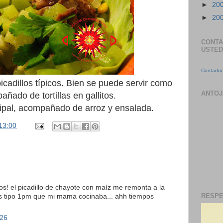
►
20
►
20
CONTA
USTED
Contador 
picadillos típicos. Bien se puede servir como
ANTOJ
ñado de tortillas en gallitos.
cipal, acompañado de arroz y ensalada.
13:00
os! el picadillo de chayote con maíz me remonta a la
RESPE
s tipo 1pm que mi mama cocinaba... ahh tiempos
:26