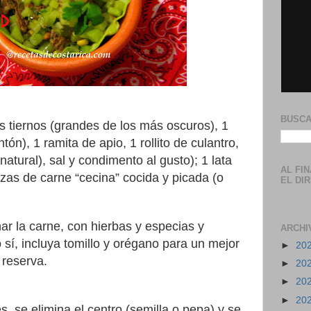
BUSCA
s tiernos (grandes de los más oscuros), 1
tón), 1 ramita de apio, 1 rollito de culantro,
natural), sal y condimento al gusto); 1 lata
AL FI
azas de carne “cecina” cocida y picada (o
EL DI
ar la carne, con hierbas y especias y
ARCHI
sí, incluya tomillo y orégano para un mejor
►
20
 reserva.
►
20
►
20
►
20
s, se elimina el centro (semilla o pepa) y se