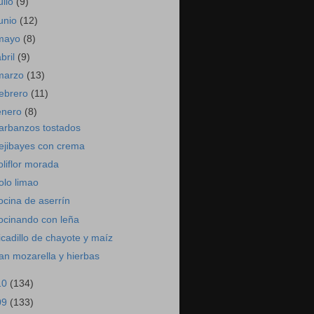
ulio
(9)
junio
(12)
mayo
(8)
abril
(9)
marzo
(13)
febrero
(11)
enero
(8)
arbanzos tostados
ejibayes con crema
oliflor morada
olo limao
ocina de aserrín
ocinando con leña
icadillo de chayote y maíz
an mozarella y hierbas
10
(134)
09
(133)