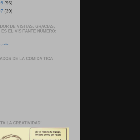
08
(96)
07
(39)
DOR DE VISITAS. GRACIAS,
 ES EL VISITANTE NÚMERO:
gratis
ADOS DE LA COMIDA TICA
TA LA CREATIVIDAD!