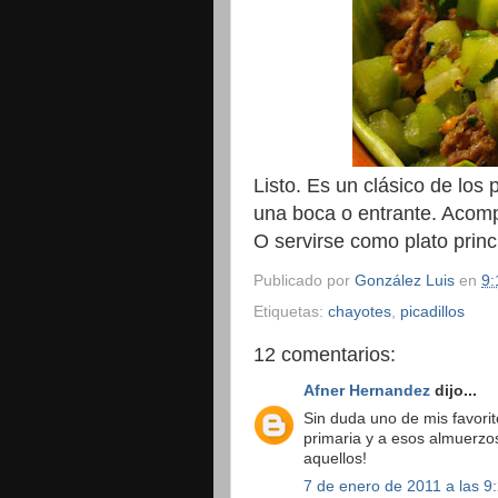
Listo. Es un clásico de los 
una boca o entrante. Acompa
O servirse como plato prin
Publicado por
González Luis
en
9:
Etiquetas:
chayotes
,
picadillos
12 comentarios:
Afner Hernandez
dijo...
Sin duda uno de mis favorit
primaria y a esos almuerzo
aquellos!
7 de enero de 2011 a las 9