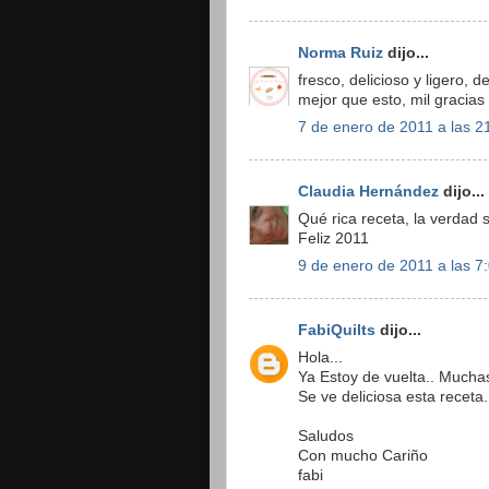
Norma Ruiz
dijo...
fresco, delicioso y ligero
mejor que esto, mil gracias
7 de enero de 2011 a las 2
Claudia Hernández
dijo...
Qué rica receta, la verdad s
Feliz 2011
9 de enero de 2011 a las 7
FabiQuilts
dijo...
Hola...
Ya Estoy de vuelta.. Mucha
Se ve deliciosa esta receta
Saludos
Con mucho Cariño
fabi