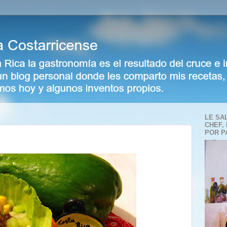
LE SA
CHEF,
POR P