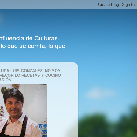
LUDA LUIS GONZALEZ. NO SOY
 RECOPILO RECETAS Y COCINO
ASIÓN