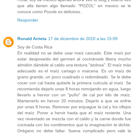
que alla tienen algo llamado "POZOL" en mexico se le
conoce como Pozole es delicioso..
Responder
Ronald Arrieta
17 de diciembre de 2010 a las 15:09
Soy de Costa Rica
En realidad no se debe usar maíz cascado. Este maíz por
estar desposeido del germen al cocinársele libera mucho
almidón dándole al caldo una textura "atolosa". El maíz más
adecuado es el maíz cartago o maicena. Es un maíz de
grano grande, un poco cuadrado o redondeado. Se le debe
cocer con cal hasta quitarle la primera cutícula al maíz. Se
recomienda dejarlo unas 8 horas remojando en agua, luego
llevarlo a hervor con un "puño" de cal por kilo de maíz.
Mantenerlo en hervor 20 minutos. Dejarlo a que se enfrie
por unas 8 horas. Remover por enjuague la cal y los ollejos
del maíz. Poner a hervir hasta que el maíz reviente. Una
vez reventado se mezcla con el caldo y la carne donde fue
cocinada con los condimentos que tu imaginación te dichte.
Orégano no debe faltar. Suena complicado pero vale la