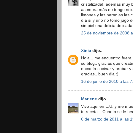
cristalizada!, además muy b
asombra más no tengo ni i
limones y las naranjas las c
día sí y uno no tomo jugo d
sin piel una delicia delicada
25 de noviembre de 2008 a
Xinia
dijo...
Hola... me encuentro fuera 
su blog.. gracias que creat
encanta cocinar y probar y
gracias.. buen dia :)
16 de junio de 2010 a las 7
Marlene
dijo...
Vivo aqui en E.U. y me muer
tu receta... Cuanto se le h
6 de marzo de 2011 a las 1