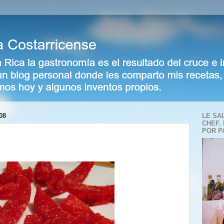
08
LE SA
CHEF,
POR P