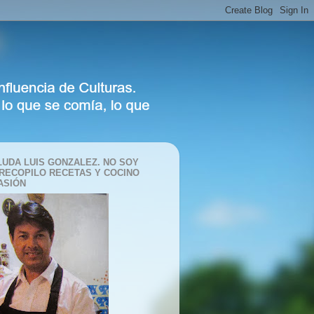
LUDA LUIS GONZALEZ. NO SOY
 RECOPILO RECETAS Y COCINO
ASIÓN