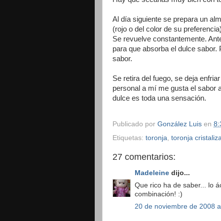
Al día siguiente se prepara un al
(rojo o del color de su preferencia
Se revuelve constantemente. Ante
para que absorba el dulce sabor. P
sabor.
Se retira del fuego, se deja enfri
personal a mí me gusta el sabor a
dulce es toda una sensación.
Publicado por
González Luis
en
8:
Etiquetas:
toronja
,
toronja cristali
27 comentarios:
Madeleine
dijo...
Que rico ha de saber... lo ác
combinación! :)
20 de noviembre de 2008 a