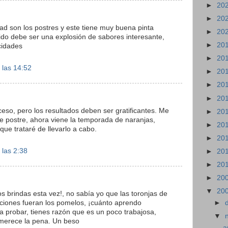
►
20
►
20
dad son los postres y este tiene muy buena pinta
►
20
ido debe ser una explosión de sabores interesante,
►
20
cidades
►
20
 las 14:52
►
20
►
20
►
20
eso, pero los resultados deben ser gratificantes. Me
►
20
e postre, ahora viene la temporada de naranjas,
►
20
ue trataré de llevarlo a cabo.
►
20
 las 2:38
►
20
►
20
►
20
▼
20
os brindas esta vez!, no sabía yo que las toronjas de
ciones fueran los pomelos, ¡cuánto aprendo
►
y a probar, tienes razón que es un poco trabajosa,
▼
 merece la pena. Un beso
a