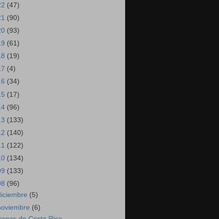
22
(47)
21
(90)
20
(93)
19
(61)
18
(19)
17
(4)
16
(34)
15
(17)
14
(96)
13
(133)
12
(140)
11
(122)
10
(134)
09
(133)
08
(96)
diciembre
(5)
noviembre
(6)
repas de Costa Rica