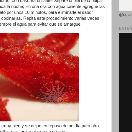
ras, con cáscara brillante. Separe la piel de la pulpa
toda la noche; En una olla con agua caliente agregue las
ato por unos 10 minutos, para eliminarle el sabor
@coci
cocinarlas. Repita este procedimiento varias veces
empre el agua para evitar que se amargue.
ENTRA
 muy bien y se dejan en reposo de un día para otro.
llas para quitar el exceso de agua.