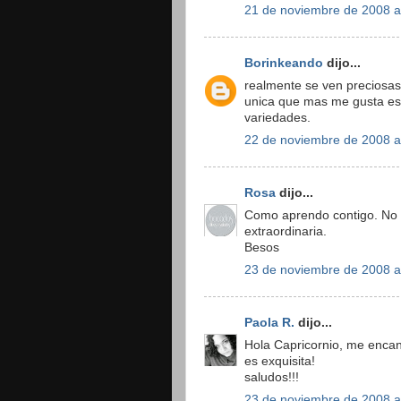
21 de noviembre de 2008 a
Borinkeando
dijo...
realmente se ven preciosas
unica que mas me gusta es 
variedades.
22 de noviembre de 2008 a
Rosa
dijo...
Como aprendo contigo. No s
extraordinaria.
Besos
23 de noviembre de 2008 a
Paola R.
dijo...
Hola Capricornio, me encan
es exquisita!
saludos!!!
23 de noviembre de 2008 a