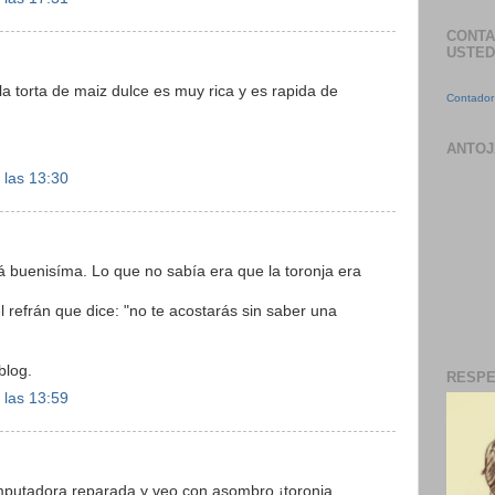
CONTA
USTED
a torta de maiz dulce es muy rica y es rapida de
Contador 
ANTOJ
 las 13:30
tá buenisíma. Lo que no sabía era que la toronja era
l refrán que dice: "no te acostarás sin saber una
blog.
RESPE
 las 13:59
mputadora reparada y veo con asombro ¡toronja