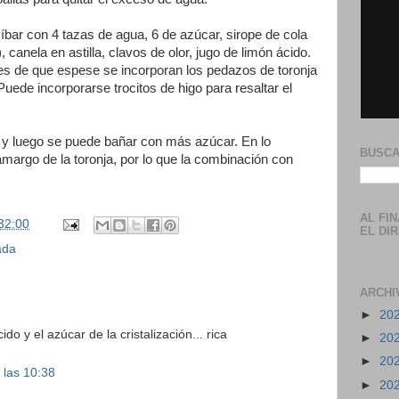
míbar con 4 tazas de agua, 6 de azúcar, sirope de cola
), canela en astilla, clavos de olor, jugo de limón ácido.
s de que espese se incorporan los pedazos de toronja
uede incorporarse trocitos de higo para resaltar el
ar y luego se puede bañar con más azúcar. En lo
BUSCA
margo de la toronja, por lo que la combinación con
AL FI
32:00
EL DI
zada
ARCHI
►
20
ido y el azúcar de la cristalización... rica
►
20
►
20
 las 10:38
►
20