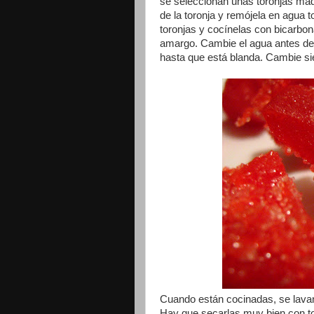
se seleccionan unas toronjas madu
de la toronja y remójela en agua 
toronjas y cocínelas con bicarbon
amargo. Cambie el agua antes de 
hasta que está blanda. Cambie si
Cuando están cocinadas, se lavan
Hay que secarlas muy bien con toa