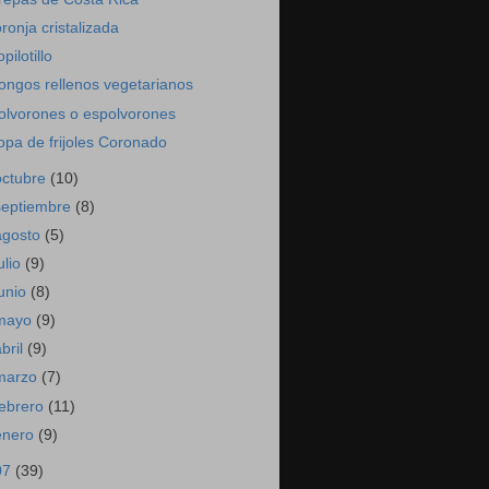
oronja cristalizada
opilotillo
ongos rellenos vegetarianos
olvorones o espolvorones
opa de frijoles Coronado
octubre
(10)
septiembre
(8)
agosto
(5)
ulio
(9)
junio
(8)
mayo
(9)
abril
(9)
marzo
(7)
febrero
(11)
enero
(9)
07
(39)