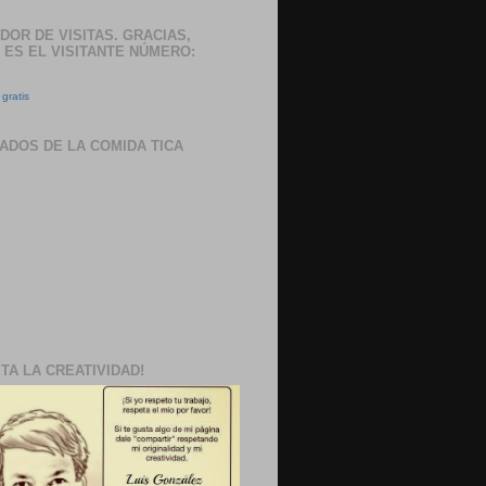
DOR DE VISITAS. GRACIAS,
 ES EL VISITANTE NÚMERO:
gratis
ADOS DE LA COMIDA TICA
TA LA CREATIVIDAD!