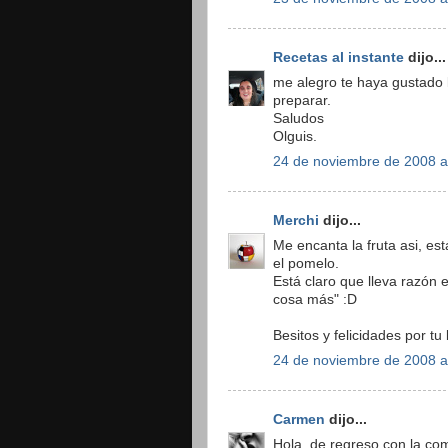
Recetas al instante
dijo...
me alegro te haya gustado l
preparar.
Saludos
Olguis.
24 de noviembre de 2008 a
Merchi
dijo...
Me encanta la fruta asi, es
el pomelo.
Está claro que lleva razón e
cosa más" :D
Besitos y felicidades por tu 
24 de noviembre de 2008 a
Carmen
dijo...
Hola, de regreso con la co