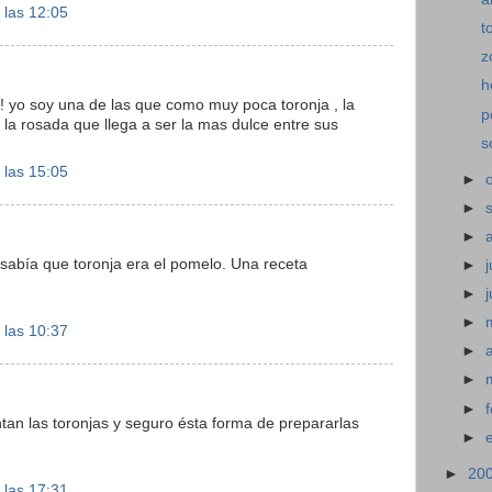
 las 12:05
t
z
h
! yo soy una de las que como muy poca toronja , la
p
la rosada que llega a ser la mas dulce entre sus
s
 las 15:05
►
►
►
abía que toronja era el pomelo. Una receta
►
j
►
►
 las 10:37
►
►
►
tan las toronjas y seguro ésta forma de prepararlas
►
►
20
 las 17:31