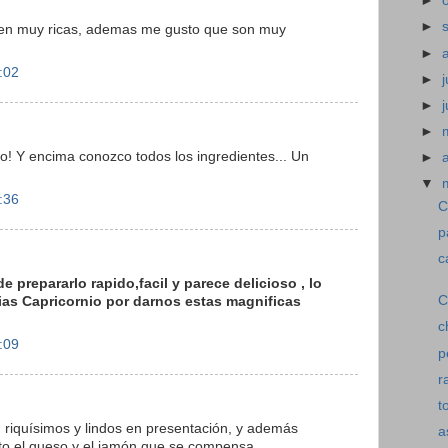
►
►
 se ven muy ricas, ademas me gusto que son muy
►
:02
►
j
►
►
rico! Y encima conozco todos los ingredientes... Un
►
▼
:36
C
p
c
 prepararlo rapido,facil y parece delicioso , lo
C
as Capricornio por darnos estas magnificas
ch
:09
p
r
t
s , riquísimos y lindos en presentación, y además
a
ujito el queso y el jamón que se compensa