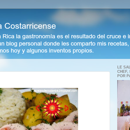
LE SA
CHEF,
POR P