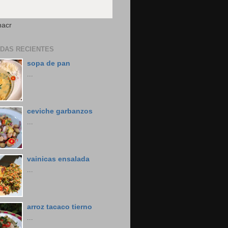
nacr
DAS RECIENTES
sopa de pan
...
ceviche garbanzos
...
vainicas ensalada
...
arroz tacaco tierno
...