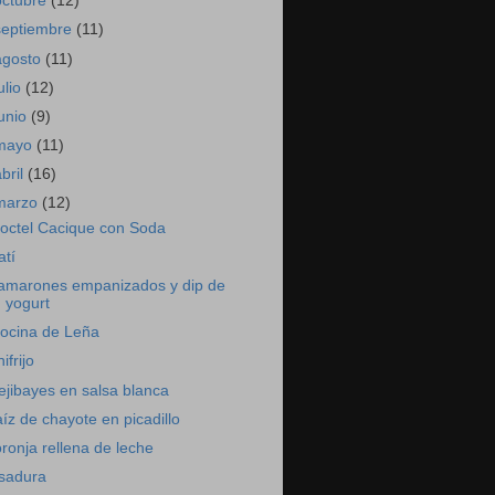
octubre
(12)
septiembre
(11)
agosto
(11)
ulio
(12)
junio
(9)
mayo
(11)
abril
(16)
marzo
(12)
octel Cacique con Soda
atí
amarones empanizados y dip de
yogurt
ocina de Leña
ifrijo
ejibayes en salsa blanca
aíz de chayote en picadillo
oronja rellena de leche
sadura