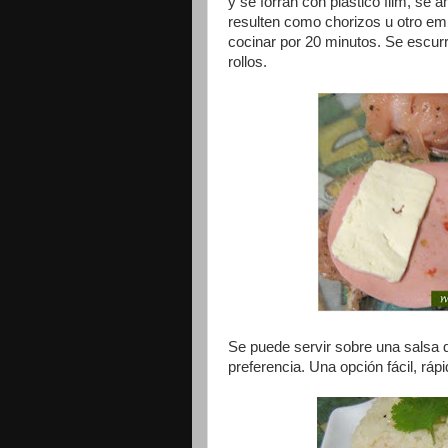
y se forran con plástico film, s
resulten como chorizos u otro emb
cocinar por 20 minutos. Se escurre
rollos.
Se puede servir sobre una salsa d
preferencia. Una opción fácil, rá