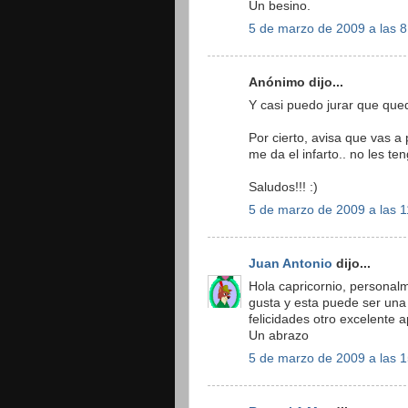
Un besino.
5 de marzo de 2009 a las 8
Anónimo dijo...
Y casi puedo jurar que qued
Por cierto, avisa que vas a 
me da el infarto.. no les t
Saludos!!! :)
5 de marzo de 2009 a las 1
Juan Antonio
dijo...
Hola capricornio, personal
gusta y esta puede ser una
felicidades otro excelente a
Un abrazo
5 de marzo de 2009 a las 