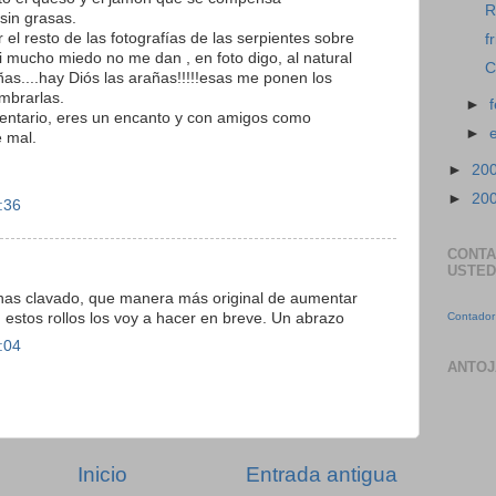
R
sin grasas.
l resto de las fotografías de las serpientes sobre
f
i mucho miedo no me dan , en foto digo, al natural
C
ñas....hay Diós las arañas!!!!!esas me ponen los
ombrarlas.
►
entario, eres un encanto y con amigos como
►
 mal.
►
20
►
20
:36
CONTA
USTED
a has clavado, que manera más original de aumentar
, estos rollos los voy a hacer en breve. Un abrazo
Contador 
:04
ANTOJ
Inicio
Entrada antigua