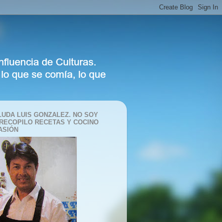
LUDA LUIS GONZALEZ. NO SOY
 RECOPILO RECETAS Y COCINO
ASIÓN