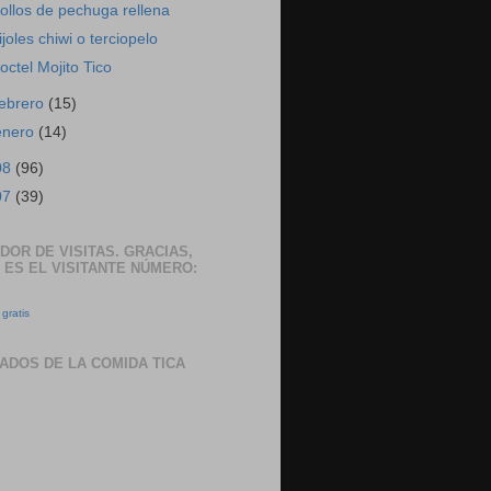
ollos de pechuga rellena
rijoles chiwi o terciopelo
octel Mojito Tico
febrero
(15)
enero
(14)
08
(96)
07
(39)
DOR DE VISITAS. GRACIAS,
 ES EL VISITANTE NÚMERO:
gratis
ADOS DE LA COMIDA TICA