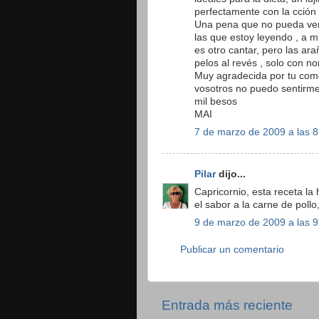
perfectamente con la cción 
Una pena que no pueda ver e
las que estoy leyendo , a m
es otro cantar, pero las ara
pelos al revés , solo con n
Muy agradecida por tu com
vosotros no puedo sentirme
mil besos
MAI
7 de marzo de 2009 a las 8
Pilar
dijo...
Capricornio, esta receta l
el sabor a la carne de pollo
9 de marzo de 2009 a las 9
Publicar un comentario
Entrada más reciente