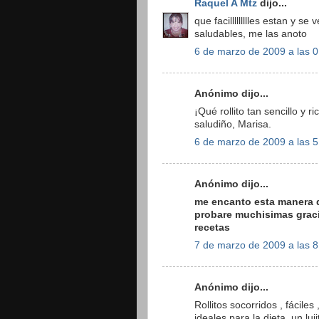
Raquel A Mtz
dijo...
que facillllllllles estan y
saludables, me las anoto
6 de marzo de 2009 a las 0
Anónimo dijo...
¡Qué rollito tan sencillo y 
saludiño, Marisa.
6 de marzo de 2009 a las 5
Anónimo dijo...
me encanto esta manera de
probare muchisimas graci
recetas
7 de marzo de 2009 a las 8
Anónimo dijo...
Rollitos socorridos , fácile
ideales para la dieta, un l