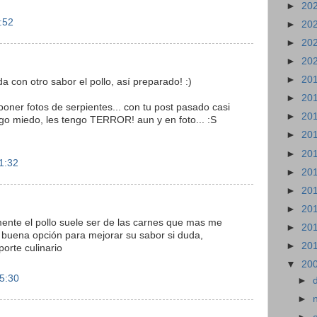
►
20
:52
►
20
►
20
►
20
►
20
a con otro sabor el pollo, así preparado! :)
►
20
poner fotos de serpientes... con tu post pasado casi
►
20
engo miedo, les tengo TERROR! aun y en foto... :S
►
20
►
20
1:32
►
20
►
20
►
20
mente el pollo suele ser de las carnes que mas me
►
20
 buena opción para mejorar su sabor si duda,
►
20
porte culinario
▼
20
15:30
►
►