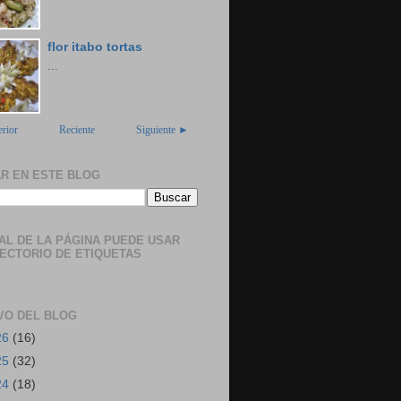
flor itabo tortas
...
rior
Reciente
Siguiente ►
R EN ESTE BLOG
NAL DE LA PÁGINA PUEDE USAR
RECTORIO DE ETIQUETAS
VO DEL BLOG
26
(16)
25
(32)
24
(18)