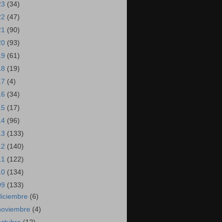
23
(34)
22
(47)
21
(90)
20
(93)
19
(61)
18
(19)
17
(4)
16
(34)
15
(17)
14
(96)
13
(133)
12
(140)
11
(122)
10
(134)
09
(133)
diciembre
(6)
noviembre
(4)