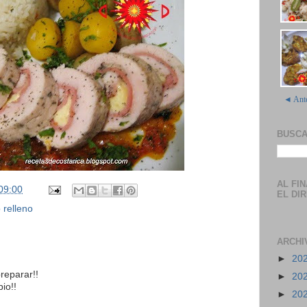
◄ Ante
BUSCA
AL FI
09:00
EL DI
o relleno
ARCHI
►
20
preparar!!
►
20
io!!
►
20