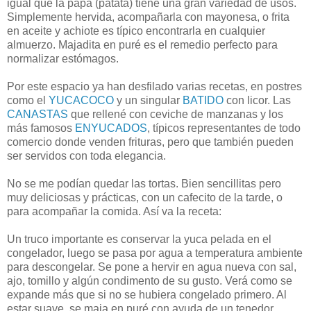
igual que la papa (patata) tiene una gran variedad de usos.
Simplemente hervida, acompañarla con mayonesa, o frita
en aceite y achiote es típico encontrarla en cualquier
almuerzo. Majadita en puré es el remedio perfecto para
normalizar estómagos.
Por este espacio ya han desfilado varias recetas, en postres
como el
YUCACOCO
y un singular
BATIDO
con licor. Las
CANASTAS
que rellené con ceviche de manzanas y los
más famosos
ENYUCADOS
, típicos representantes de todo
comercio donde venden frituras, pero que también pueden
ser servidos con toda elegancia.
No se me podían quedar las tortas. Bien sencillitas pero
muy deliciosas y prácticas, con un cafecito de la tarde, o
para acompañar la comida. Así va la receta:
Un truco importante es conservar la yuca pelada en el
congelador, luego se pasa por agua a temperatura ambiente
para descongelar. Se pone a hervir en agua nueva con sal,
ajo, tomillo y algún condimento de su gusto. Verá como se
expande más que si no se hubiera congelado primero. Al
estar suave, se maja en puré con ayuda de un tenedor,