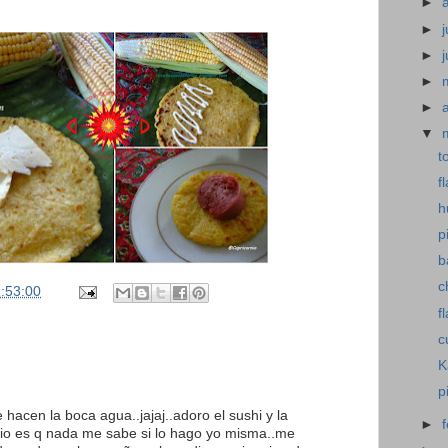
►
►
j
►
►
►
▼
t
f
h
p
b
c
:53:00
f
c
K
p
e hacen la boca agua..jajaj..adoro el sushi y la
►
mio es q nada me sabe si lo hago yo misma..me