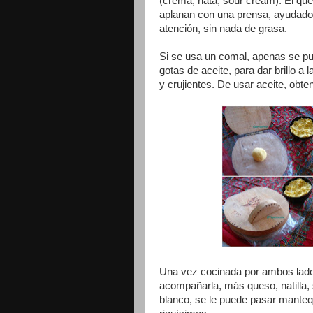
(crema, nata, sour cream). El que
aplanan con una prensa, ayudados
atención, sin nada de grasa.
Si se usa un comal, apenas se pue
gotas de aceite, para dar brillo a 
y crujientes. De usar aceite, obtend
Una vez cocinada por ambos lados
acompañarla, más queso, natilla, 
blanco, se le puede pasar mantequ