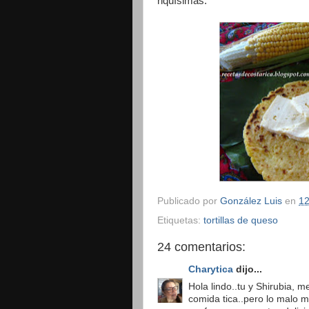
riquísimas.
Publicado por
González Luis
en
12
Etiquetas:
tortillas de queso
24 comentarios:
Charytica
dijo...
Hola lindo..tu y Shirubia, m
comida tica..pero lo malo 