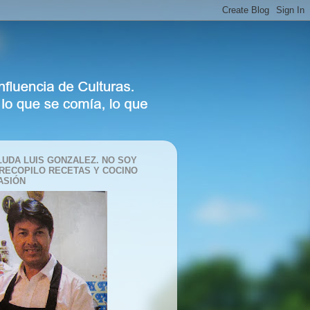
LUDA LUIS GONZALEZ. NO SOY
 RECOPILO RECETAS Y COCINO
ASIÓN