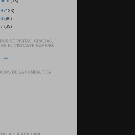
enero
(13)
09
(133)
08
(96)
07
(39)
DOR DE VISITAS. GRACIAS,
 ES EL VISITANTE NÚMERO:
gratis
ADOS DE LA COMIDA TICA
TA LA CREATIVIDAD!