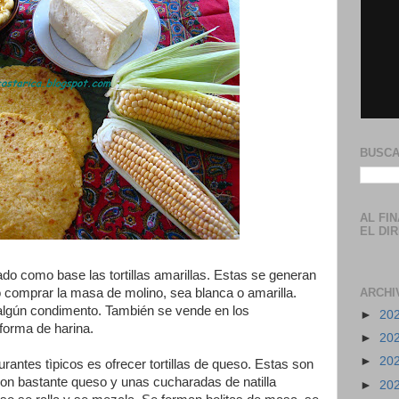
BUSCA
AL FI
EL DI
do como base las tortillas amarillas. Estas se generan
ro comprar la masa de molino, sea blanca o amarilla.
ARCHI
 algún condimento. También se vende en los
►
20
forma de harina.
►
20
►
20
urantes tìpicos es ofrecer tortillas de queso. Estas son
con bastante queso y unas cucharadas de natilla
►
20