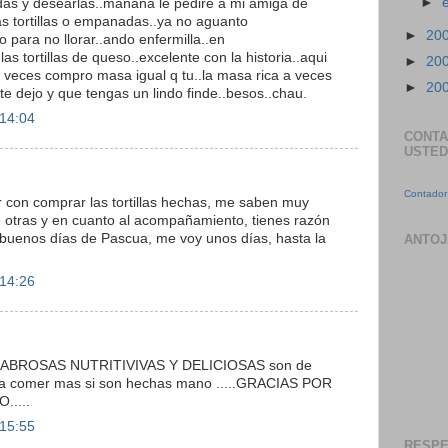
►
idas y desearlas..mañana le pedire a mi amiga de
as tortillas o empanadas..ya no aguanto
►
20
io para no llorar..ando enfermilla..en
 las tortillas de queso..excelente con la historia..aqui
►
20
veces compro masa igual q tu..la masa rica a veces
►
20
.te dejo y que tengas un lindo finde..besos..chau.
 14:04
CONTA
USTED
Contador 
con comprar las tortillas hechas, me saben muy
 otras y en cuanto al acompañamiento, tienes razón
buenos días de Pascua, me voy unos días, hasta la
ANTOJ
 14:26
las SABROSAS NUTRITIVIVAS Y DELICIOSAS son de
ta comer mas si son hechas mano .....GRACIAS POR
....
 15:55
RESPE