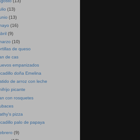
agosto
(13)
ulio
(13)
junio
(13)
mayo
(16)
abril
(9)
marzo
(10)
ortillas de queso
lan de cas
uevos empanizados
icadillo doña Emelina
atido de arroz con leche
hifrijo picante
lan con rosquetes
ubaces
athy's pizza
icadillo palo de papaya
febrero
(9)