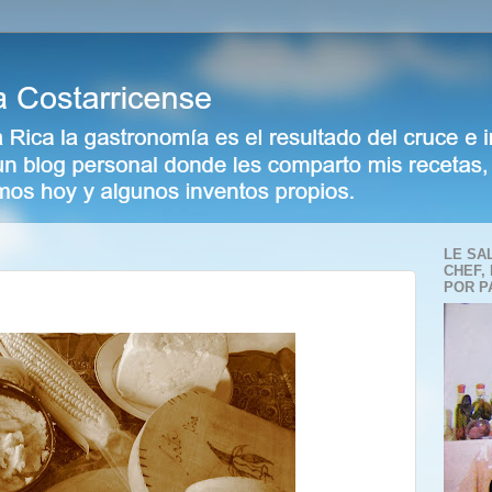
LE SA
CHEF,
POR P