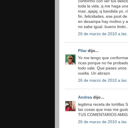
conformo con ver tus delic
toda la vida..q me haga un
mas..ajajaj..q bandida yo..r
fin..felicidades..ese post de
en desampa hay molino y a 
no sabe igual..bueno lindo.
26 de marzo de 2010 a las
Pilar
dijo...
Yo me tengo que conformar 
ricas porque no he probado
todo vale. Que pases unos 
vuelta. Un abrazo
26 de marzo de 2010 a las
Andrea
dijo...
legitima receta de tortil
las cosas que mas me gus
TUS COMENTARIOS AMIGO.
26 de marzo de 2010 a las