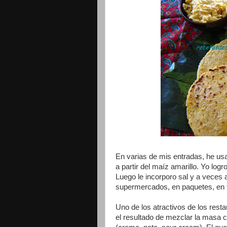
En varias de mis entradas, he usa
a partir del maíz amarillo. Yo log
Luego le incorporo sal y a veces
supermercados, en paquetes, en 
Uno de los atractivos de los resta
el resultado de mezclar la masa 