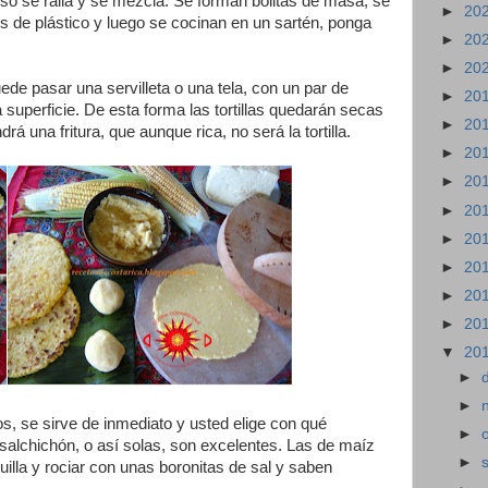
so se ralla y se mezcla. Se forman bolitas de masa, se
►
20
 de plástico y luego se cocinan en un sartén, ponga
►
20
►
20
de pasar una servilleta o una tela, con un par de
►
20
la superficie. De esta forma las tortillas quedarán secas
►
20
rá una fritura, que aunque rica, no será la tortilla.
►
20
►
20
►
20
►
20
►
20
►
20
►
20
▼
20
►
►
, se sirve de inmediato y usted elige con qué
►
salchichón, o así solas, son excelentes. Las de maíz
►
illa y rociar con unas boronitas de sal y saben