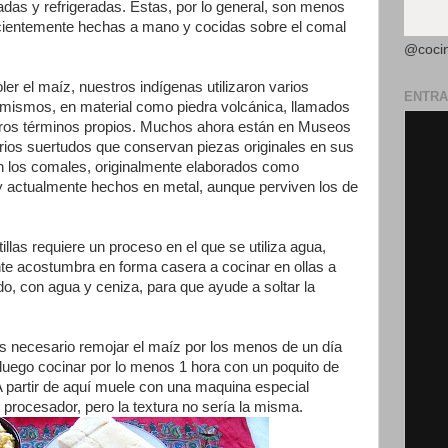
cadas y refrigeradas. Éstas, por lo general, son menos
recientemente hechas a mano y cocidas sobre el comal
@coci
oler el maíz, nuestros indígenas utilizaron varios
ENTRA
 mismos, en material como piedra volcánica, llamados
otros términos propios. Muchos ahora están en Museos
ios suertudos que conservan piezas originales en sus
 los comales, originalmente elaborados como
y actualmente hechos en metal, aunque perviven los de
illas requiere un proceso en el que se utiliza agua,
ente acostumbra en forma casera a cocinar en ollas a
o, con agua y ceniza, para que ayude a soltar la
es necesario remojar el maíz por los menos de un día
 luego cocinar por lo menos 1 hora con un poquito de
 A partir de aquí muele con una maquina especial
 procesador, pero la textura no sería la misma.