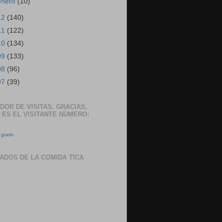
enero
(10)
12
(140)
11
(122)
10
(134)
09
(133)
08
(96)
07
(39)
DOR DE VISITAS. GRACIAS,
 ES EL VISITANTE NÚMERO:
gratis
ADOS DE LA COMIDA TICA