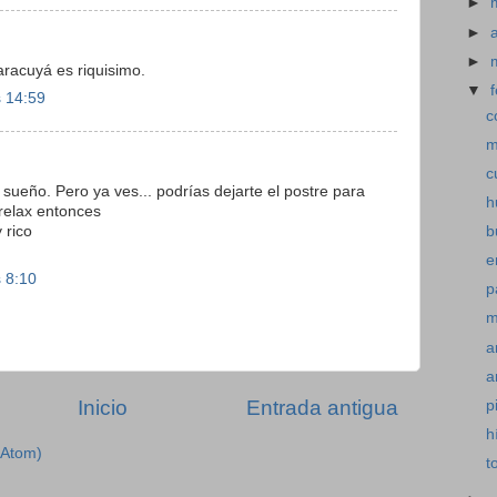
►
►
►
aracuyá es riquisimo.
▼
s 14:59
c
m
c
ueño. Pero ya ves... podrías dejarte el postre para
h
elax entonces
 rico
b
e
s 8:10
p
m
a
a
Inicio
Entrada antigua
p
h
(Atom)
t