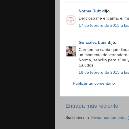
Norma Ruiz
dijo...
Delicioso me encanta, el m
17 de febrero de 2013 a la
González Luis
dijo...
Carmen no sabía que diera s
un momento de verdadero r
Norma, sencillo pero sí muy
Saludos
18 de febrero de 2013 a la
Publicar un comentario
Entrada más reciente
Suscribirse a:
Enviar comentarios 