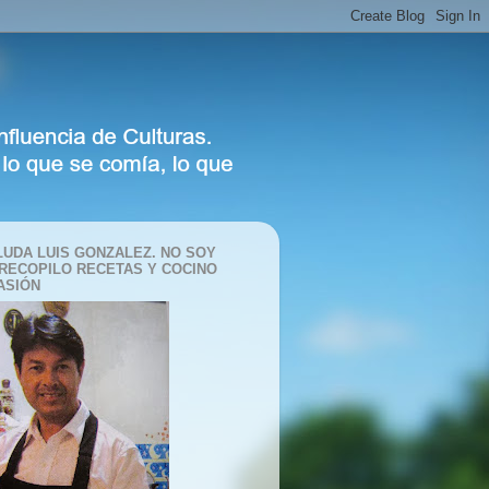
LUDA LUIS GONZALEZ. NO SOY
 RECOPILO RECETAS Y COCINO
ASIÓN