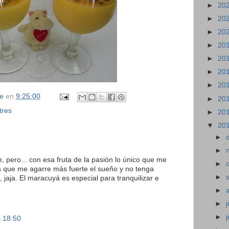
►
20
►
20
►
20
►
20
►
20
►
20
►
20
se
en
9:25:00
►
20
tres
►
20
▼
20
►
►
re, pero... con esa fruta de la pasión lo único que me
►
 que me agarre más fuerte el sueño y no tenga
►
 jaja. El maracuyá es especial para tranquilizar e
►
►
j
►
s 18:50