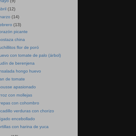
mayo
(9)
abril
(12)
marzo
(14)
febrero
(13)
orazón picante
ostaza china
uchillitos flor de poró
uevo con tomate de palo (árbol)
udín de berenjena
nsalada hongo huevo
an de tomate
ousse apasionado
rroz con mollejas
repas con cohombro
icadillo verduras con chorizo
ígado encebollado
ortillas con harina de yuca