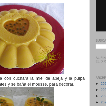
BUSCA
AL FI
EL DI
a con cuchara la miel de abeja y la pulpa
ARCHI
antes y se baña el mousse, para decorar.
►
20
►
20
►
20
►
20