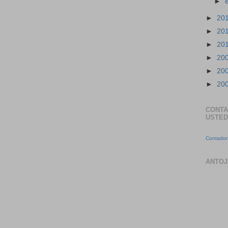
►
►
20
►
20
►
20
►
20
►
20
►
20
CONTA
USTED
Contador 
ANTOJ