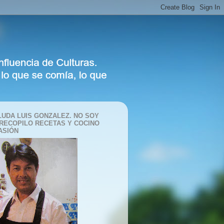
LUDA LUIS GONZALEZ. NO SOY
 RECOPILO RECETAS Y COCINO
ASIÓN