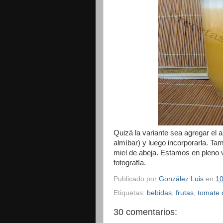
Quizá la variante sea agregar el a
almíbar) y luego incorporarla. Ta
miel de abeja. Estamos en pleno 
fotografía.
Publicado por
González Luis
en
10
Etiquetas:
bebidas
,
frutas
,
tomate 
30 comentarios: