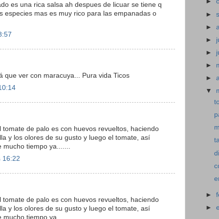
►
ado es una rica salsa ah despues de licuar se tiene q
as especies mas es muy rico para las empanadas o
►
►
8:57
►
j
►
►
á que ver con maracuya... Pura vida Ticos
►
10:14
▼
t
p
m
 tomate de palo es con huevos revueltos, haciendo
la y los olores de su gusto y luego el tomate, así
t
 mucho tiempo ya.......
d
s 16:22
c
e
►
 tomate de palo es con huevos revueltos, haciendo
►
la y los olores de su gusto y luego el tomate, así
 mucho tiempo ya.......