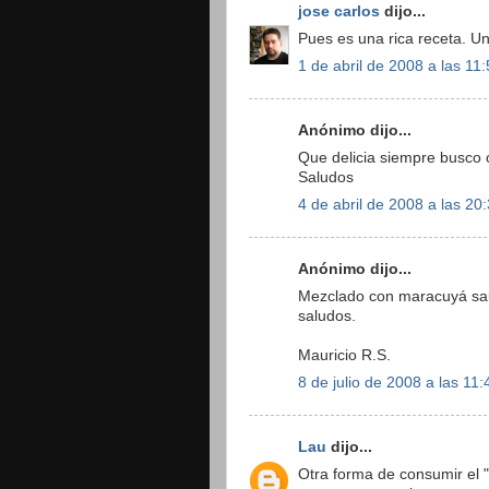
jose carlos
dijo...
Pues es una rica receta. Un
1 de abril de 2008 a las 11
Anónimo dijo...
Que delicia siempre busco 
Saludos
4 de abril de 2008 a las 20
Anónimo dijo...
Mezclado con maracuyá sab
saludos.
Mauricio R.S.
8 de julio de 2008 a las 11:
Lau
dijo...
Otra forma de consumir el "