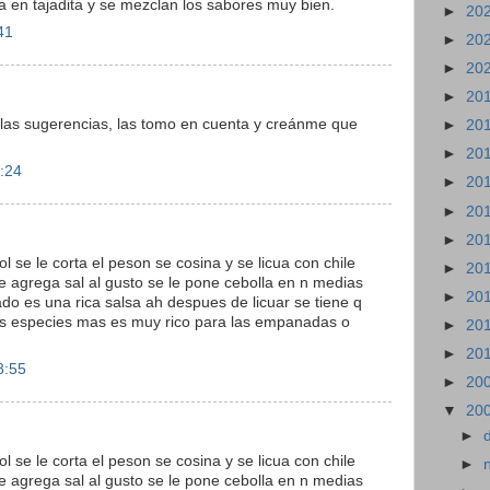
a en tajadita y se mezclan los sabores muy bien.
►
20
41
►
20
►
20
►
20
 las sugerencias, las tomo en cuenta y creánme que
►
20
►
20
2:24
►
20
►
20
►
20
ol se le corta el peson se cosina y se licua con chile
►
20
e agrega sal al gusto se le pone cebolla en n medias
►
20
ado es una rica salsa ah despues de licuar se tiene q
as especies mas es muy rico para las empanadas o
►
20
►
20
8:55
►
20
▼
20
►
ol se le corta el peson se cosina y se licua con chile
►
e agrega sal al gusto se le pone cebolla en n medias