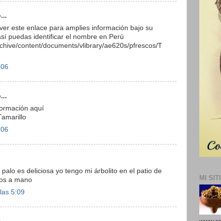
...
ver este enlace para amplies información bajo su
así puedas identificar el nombre en Perú
rchive/content/documents/vlibrary/ae620s/pfrescos/T
:06
...
ormación aquí
Tamarillo
:06
alo es deliciosa yo tengo mi árbolito en el patio de
MI SIT
los a mano
las 5:09