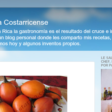
LE SA
CHEF,
POR P