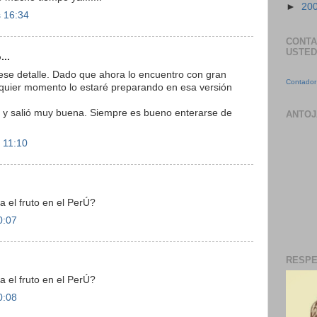
►
20
s 16:34
CONTA
USTED
...
ese detalle. Dado que ahora lo encuentro con gran
Contador 
ualquier momento lo estaré preparando en esa versión
y salió muy buena. Siempre es bueno enterarse de
ANTOJ
s 11:10
 el fruto en el PerÚ?
0:07
RESPE
 el fruto en el PerÚ?
0:08