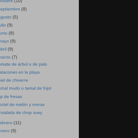
octubre
(10)
septiembre
(8)
agosto
(5)
ulio
(9)
junio
(8)
mayo
(9)
abril
(9)
marzo
(7)
omate de árbol o de palo
atacones en la playa
iel de chiverre
amal mudo o tamal de frijol
ip de fresas
octel de melón y moras
nsalada de chop suey
febrero
(11)
enero
(9)