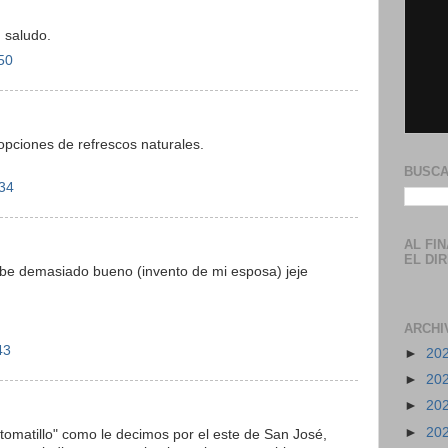
 saludo.
:50
opciones de refrescos naturales.
BUSCA
:34
AL FI
EL DI
e demasiado bueno (invento de mi esposa) jeje
ARCHI
43
►
20
►
20
►
20
►
20
tomatillo" como le decimos por el este de San José,