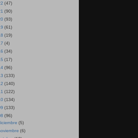
22
(47)
21
(90)
20
(93)
19
(61)
18
(19)
17
(4)
16
(34)
15
(17)
14
(96)
13
(133)
12
(140)
11
(122)
10
(134)
09
(133)
08
(96)
diciembre
(5)
noviembre
(6)