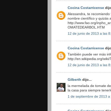
Cocina Costarricense
dijo
Alessandra, te recomiendo 
nombre científico y quizás 
http://www.fao.org/inpho_a
OMATEDEARBOL.HTM
12 de junio de 2013 a las 8
Cocina Costarricense
dijo
También puede ver más inf
http://en.wikipedia.org/wiki/
12 de junio de 2013 a las 8
Gilberth
dijo...
la mermelada de tomate de p
la casa para siempre tener
1 de septiembre de 2013 a 