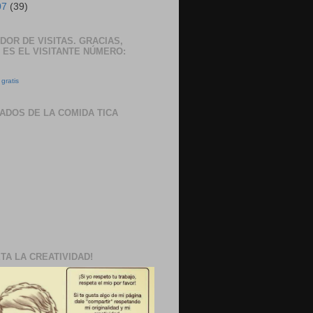
07
(39)
DOR DE VISITAS. GRACIAS,
 ES EL VISITANTE NÚMERO:
gratis
ADOS DE LA COMIDA TICA
TA LA CREATIVIDAD!