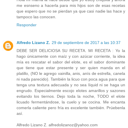
me esnseno a hacerla para mis hijos son de esas recetas
que espero que no se pierdan ya que casi nadie las hace y
tampoco las conocen.
Responder
Alfredo Lizano Z.
29 de septiembre de 2017 a las 10:37
DEBE SER DELICIOSA SU RECETA. MI RECETA : Yo la
hago únicamente con maíz y con azúcar corriente, la idea
mía es rescatar el sabor del elote, es el sabor dominante
que tiene que estar presente y ser quien manda en el
platillo, (NO le agrego vainilla, anis, anís de estrella, canela
ni nada parecido). También la licuo con poca agua para que
tenga una textura adecuada y no sea líquid ni se haga un
engrudo. Especialmente escojo elotes amarillos y sazones
evitando los tiernos. Dejo toda la noche, TODO el elote
licuado fermentándose, la cuelo y se cocina. Me encanta
comerla caliente pero fría es excelente también. Prúebenla
así.
Alfredo Lizano Z. alfredolizanoz@yahoo.com