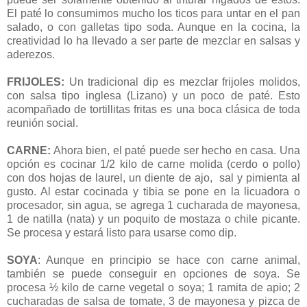
El paté lo consumimos mucho los ticos para untar en el pan
salado, o con galletas tipo soda. Aunque en la cocina, la
creatividad lo ha llevado a ser parte de mezclar en salsas y
aderezos.
FRIJOLES:
Un tradicional dip es mezclar frijoles molidos,
con salsa tipo inglesa (Lizano) y un poco de paté. Esto
acompañado de tortillitas fritas es una boca clásica de toda
reunión social.
CARNE:
Ahora bien, el paté puede ser hecho en casa. Una
opción es cocinar 1/2 kilo de carne molida (cerdo o pollo)
con dos hojas de laurel, un diente de ajo, sal y pimienta al
gusto. Al estar cocinada y tibia se pone en la licuadora o
procesador, sin agua, se agrega 1 cucharada de mayonesa,
1 de natilla (nata) y un poquito de mostaza o chile picante.
Se procesa y estará listo para usarse como dip.
SOYA
: Aunque en principio se hace con carne animal,
también se puede conseguir en opciones de soya. Se
procesa ½ kilo de carne vegetal o soya; 1
ramita de apio; 2
cucharadas de salsa de tomate, 3 de mayonesa y pizca de