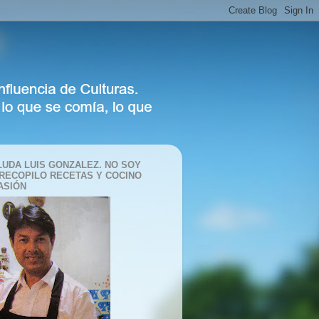
LUDA LUIS GONZALEZ. NO SOY
 RECOPILO RECETAS Y COCINO
ASIÓN