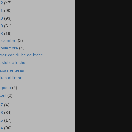
22
(47)
21
(90)
20
(93)
19
(61)
18
(19)
diciembre
(3)
noviembre
(4)
rroz con dulce de leche
astel de leche
apas enteras
litas al limón
agosto
(4)
abril
(8)
17
(4)
16
(34)
15
(17)
14
(96)