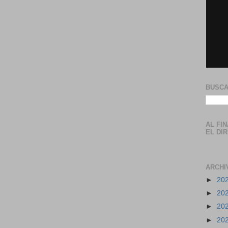
BUSCA
AL FI
EL DI
ARCHI
►
20
►
20
►
20
►
20