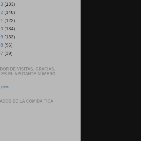
13
(133)
12
(140)
11
(122)
10
(134)
09
(133)
08
(96)
07
(39)
DOR DE VISITAS. GRACIAS,
 ES EL VISITANTE NÚMERO:
gratis
ADOS DE LA COMIDA TICA