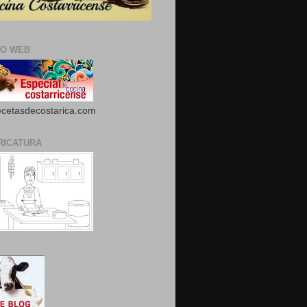
IO WEB
cetasdecostarica.com
RICATURA