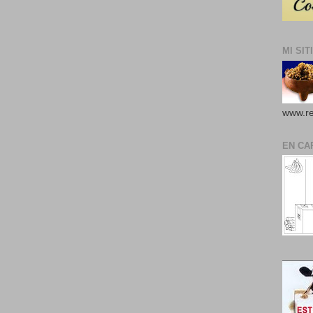
MI SIT
www.re
EN CA