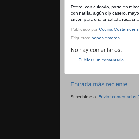
Retire con cuidado, parta en mitad
con natilla, algún dip casero, may
sirven para una ensalada rusa si a
Publicado por
Cocina Costarricen
Etiquetas:
papas enteras
No hay comentarios:
Publicar un comentario
Entrada más reciente
Suscribirse a:
Enviar comentarios 