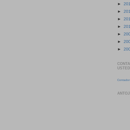
►
20
►
20
►
20
►
20
►
20
►
20
►
20
CONTA
USTED
Contador 
ANTOJ