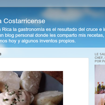
8
LE SA
CHEF,
POR P