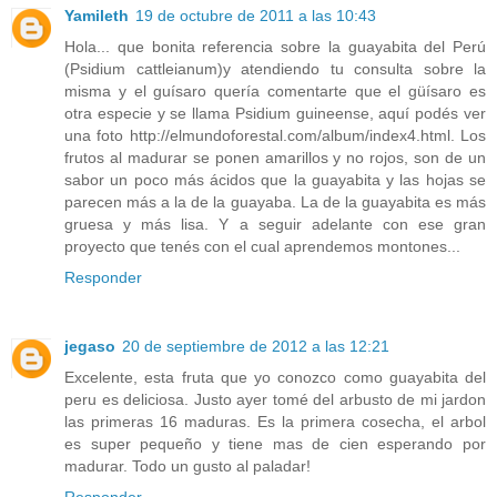
Yamileth
19 de octubre de 2011 a las 10:43
Hola... que bonita referencia sobre la guayabita del Perú
(Psidium cattleianum)y atendiendo tu consulta sobre la
misma y el guísaro quería comentarte que el güísaro es
otra especie y se llama Psidium guineense, aquí podés ver
una foto http://elmundoforestal.com/album/index4.html. Los
frutos al madurar se ponen amarillos y no rojos, son de un
sabor un poco más ácidos que la guayabita y las hojas se
parecen más a la de la guayaba. La de la guayabita es más
gruesa y más lisa. Y a seguir adelante con ese gran
proyecto que tenés con el cual aprendemos montones...
Responder
jegaso
20 de septiembre de 2012 a las 12:21
Excelente, esta fruta que yo conozco como guayabita del
peru es deliciosa. Justo ayer tomé del arbusto de mi jardon
las primeras 16 maduras. Es la primera cosecha, el arbol
es super pequeño y tiene mas de cien esperando por
madurar. Todo un gusto al paladar!