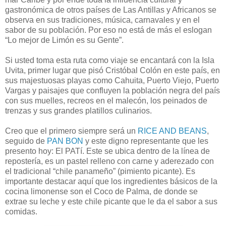
gastronómica de otros países de Las Antillas y Africanos se
observa en sus tradiciones, música, carnavales y en el
sabor de su población. Por eso no está de más el eslogan
“Lo mejor de Limón es su Gente”.
Si usted toma esta ruta como viaje se encantará con la Isla
Uvita, primer lugar que pisó Cristóbal Colón en este país, en
sus majestuosas playas como Cahuita, Puerto Viejo, Puerto
Vargas y paisajes que confluyen la población negra del país
con sus muelles, recreos en el malecón, los peinados de
trenzas y sus grandes platillos culinarios.
Creo que el primero siempre será un
RICE AND BEANS
,
seguido de
PAN BON
y este digno representante que les
presento hoy: El PATí. Este se ubica dentro de la línea de
repostería, es un pastel relleno con carne y aderezado con
el tradicional “chile panameño” (pimiento picante). Es
importante destacar aquí que los ingredientes básicos de la
cocina limonense son el Coco de Palma, de donde se
extrae su leche y este chile picante que le da el sabor a sus
comidas.