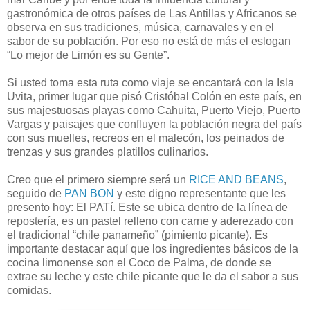
gastronómica de otros países de Las Antillas y Africanos se
observa en sus tradiciones, música, carnavales y en el
sabor de su población. Por eso no está de más el eslogan
“Lo mejor de Limón es su Gente”.
Si usted toma esta ruta como viaje se encantará con la Isla
Uvita, primer lugar que pisó Cristóbal Colón en este país, en
sus majestuosas playas como Cahuita, Puerto Viejo, Puerto
Vargas y paisajes que confluyen la población negra del país
con sus muelles, recreos en el malecón, los peinados de
trenzas y sus grandes platillos culinarios.
Creo que el primero siempre será un
RICE AND BEANS
,
seguido de
PAN BON
y este digno representante que les
presento hoy: El PATí. Este se ubica dentro de la línea de
repostería, es un pastel relleno con carne y aderezado con
el tradicional “chile panameño” (pimiento picante). Es
importante destacar aquí que los ingredientes básicos de la
cocina limonense son el Coco de Palma, de donde se
extrae su leche y este chile picante que le da el sabor a sus
comidas.