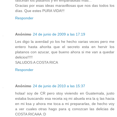
fascinan los plátanos y en empanaditas más...
Gracias por esas ideas maravillosas que nos das todos los
días. Que estes PURA VIDA!!!
Responder
Anónimo
24 de junio de 2009 a las 17:19
Les digo la averdad yo los he hecho varias veces pero me
entero hasta ahorita que el secreto esta en hervir los
platanos con azucar, que bueno ahora si me van a quedar
delicios!!!!!
SALUDOS A COSTA RICA
Responder
Anónimo
24 de junio de 2010 a las 15:37
holaa! soy de CR pero stoy viviendo en Guatemala, justo
estaba buscando esa receta xq mi abuela era la q las hacia
en mi ksa y ahora me toca a mi prepararlas, de hecho voy
a ver cuales otras hago para q conozcan las delicias de
COSTA RICAAA :D