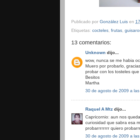
Publicado por
González Luis
en
17
Etiquetas:
cocteles
,
frutas
,
guisaro
13 comentarios:
Unknown
dijo...
wow, nunca se me habia ocu
Muero por probarlo, gracias
probar con los tosteles qu
Besitos
Martha
30 de agosto de 2009 a las
Raquel A Mtz
dijo...
Capricornio: aun nos qued
curiosidad que sabra esa mez
probarrrrrrrr quiero probarrr
30 de agosto de 2009 a las