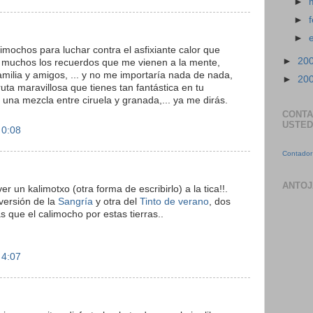
►
►
►
mochos para luchar contra el asfixiante calor que
►
20
 muchos los recuerdos que me vienen a la mente,
familia y amigos, ... y no me importaría nada de nada,
►
20
uta maravillosa que tienes tan fantástica en tu
 una mezcla entre ciruela y granada,... ya me dirás.
CONTA
USTED
 0:08
Contador 
ANTOJ
er un kalimotxo (otra forma de escribirlo) a la tica!!.
versión de la
Sangría
y otra del
Tinto de verano
, dos
 que el calimocho por estas tierras..
 4:07