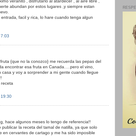
o veranito , disfrutarlo al atardecer , al aire libre ,
uerte abundan por estos lugares ,y siempre estan
RESPE
uevo.
entrada, facil y rica, lo hare cuando tenga algun
 7:03
 fruta {que no la conozco} me recuerda las pepas del
eda encontrar esa fruta en Canada.....pero el vino,
n casa y voy a sorprender a mi gente cuando llegue
!
 receta
 19:30
og, hace algunos meses lo tengo de referencia!!
e publicar la receta del tamal de natilla, ya que solo
te en cervantes de cartago y me ha sido imposible