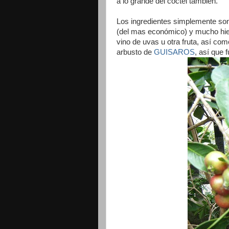
a lo grande del coctel también.
Los ingredientes simplemente son 
(del mas económico) y mucho hiel
vino de uvas u otra fruta, así com
arbusto de
GUISAROS
, así que 