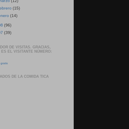
marzo
(12)
febrero
(15)
enero
(14)
08
(96)
07
(39)
DOR DE VISITAS. GRACIAS,
 ES EL VISITANTE NÚMERO:
gratis
ADOS DE LA COMIDA TICA