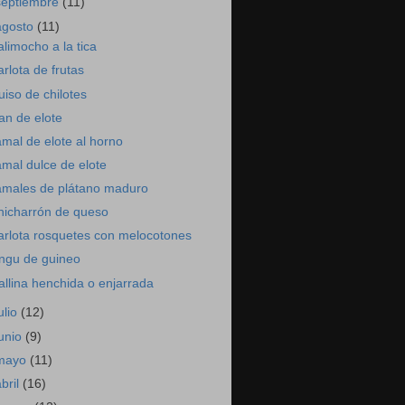
septiembre
(11)
agosto
(11)
alimocho a la tica
arlota de frutas
uiso de chilotes
an de elote
amal de elote al horno
amal dulce de elote
amales de plátano maduro
hicharrón de queso
arlota rosquetes con melocotones
ngu de guineo
allina henchida o enjarrada
ulio
(12)
junio
(9)
mayo
(11)
abril
(16)