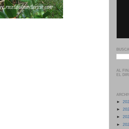
BUSCA
AL FI
EL DI
ARCHI
►
20
►
20
►
20
►
20