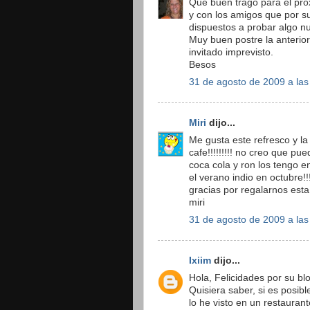
Que buen trago para el proxim
y con los amigos que por s
dispuestos a probar algo n
Muy buen postre la anterior 
invitado imprevisto.
Besos
31 de agosto de 2009 a las
Miri
dijo...
Me gusta este refresco y la
cafe!!!!!!!!! no creo que pu
coca cola y ron los tengo e
el verano indio en octubre!!!
gracias por regalarnos esta
miri
31 de agosto de 2009 a las
Ixiim
dijo...
Hola, Felicidades por su bl
Quisiera saber, si es posibl
lo he visto en un restauran