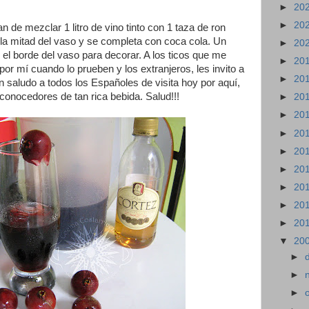
►
20
►
20
n de mezclar 1 litro de vino tinto con 1 taza de ron
 la mitad del vaso y se completa con coca cola. Un
►
20
n el borde del vaso para decorar. A los ticos que me
►
20
por mí cuando lo prueben y los extranjeros, les invito a
►
20
un saludo a todos los Españoles de visita hoy por aquí,
onocedores de tan rica bebida. Salud!!!
►
20
►
20
►
20
►
20
►
20
►
20
►
20
►
20
▼
20
►
►
►