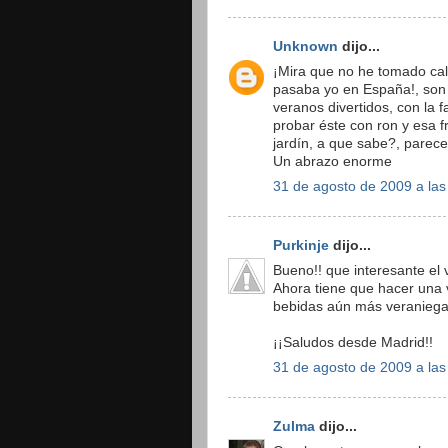
Unknown
dijo...
¡Mira que no he tomado cali
pasaba yo en España!, son
veranos divertidos, con la 
probar éste con ron y esa fr
jardín, a que sabe?, parece
Un abrazo enorme
31 de agosto de 2009 a las
Purkinje
dijo...
Bueno!! que interesante el v
Ahora tiene que hacer una 
bebidas aún más veraniegas
¡¡Saludos desde Madrid!!
31 de agosto de 2009 a las
Zulma
dijo...