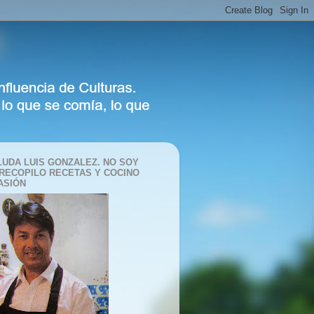
LUDA LUIS GONZALEZ. NO SOY
 RECOPILO RECETAS Y COCINO
ASIÓN