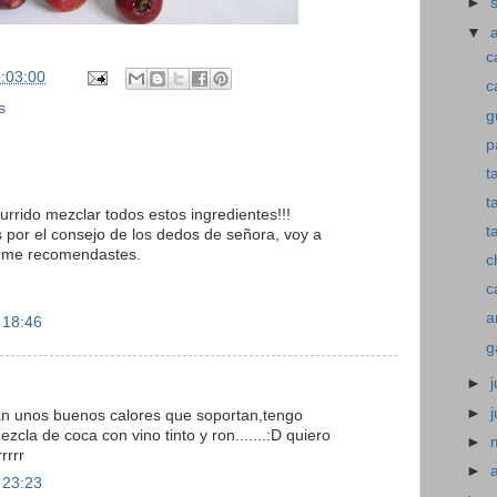
►
▼
c
:03:00
c
s
g
p
t
t
rrido mezclar todos estos ingredientes!!!
t
 por el consejo de los dedos de señora, voy a
e me recomendastes.
c
c
a
 18:46
g
►
j
►
an unos buenos calores que soportan,tengo
cla de coca con vino tinto y ron.......:D quiero
►
rrrr
►
 23:23