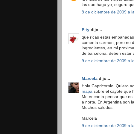
las que hago yo, seguro q
8 de diciembre de 2009 a l
Pity
dijo...
que ricas estas empanadas, 
comenta carmen, pero no d
ingredientes, en mi proxima
de barcelona, deben estar del
9 de diciembre de 2009 a l
Marcela
dijo...
Hola Capricornio! Quiero agr
mapa
sobre el cayote que 
Me encanta pensar que es u
a norte. En Argentina son l
Muchos saludos,
Marcela
9 de diciembre de 2009 a l