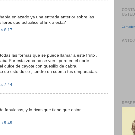
CONTA
USTED
había enlazado ya una entrada anterior sobre las
ieres que actualice el link a esta?
Contador 
as 6:17
ANTOJ
odas las formas que se puede llamar a este fruto ,
taba.Por esta zona no se ven , pero en el norte
el dulce de cayote con quesillo de cabra.
o de este dulce , tendre en cuenta tus empanadas.
as 7:44
RESPE
fabulosas, y lo ricas que tiene que estar.
as 9:49