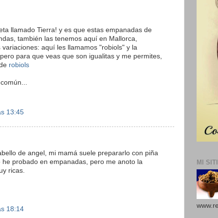
eta llamado Tierra! y es que estas empanadas de
ndas, también las tenemos aquí en Mallorca,
ariaciones: aquí les llamamos "robiols" y la
, pero para que veas que son igualitas y me permites,
 de
robiols
 común...
as 13:45
bello de angel, mi mamá suele prepararlo con piña
lo he probado en empanadas, pero me anoto la
MI SIT
y ricas.
www.re
as 18:14