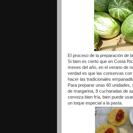
El proceso de la preparación de l
Si bien es cierto que en Costa R
meses del año, en el verano de nu
verdad es que las conservas con e
hacer las tradicionales empanadi
Para preparar unas 60 unidades, s
de margarina, 8 cucharadas de az
cerveza bien fría, bien puede usar
un toque especial a la pasta.