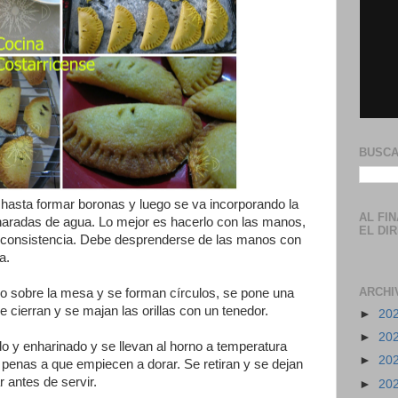
BUSCA
asta formar boronas y luego se va incorporando la
AL FI
charadas de agua. Lo mejor es hacerlo con las manos,
EL DI
su consistencia. Debe desprenderse de las manos con
a.
ARCHI
lo sobre la mesa y se forman círculos, se pone una
e cierran y se majan las orillas con un tenedor.
►
20
►
20
 y enharinado y se llevan al horno a temperatura
►
20
penas a que empiecen a dorar. Se retiran y se dejan
r antes de servir.
►
20