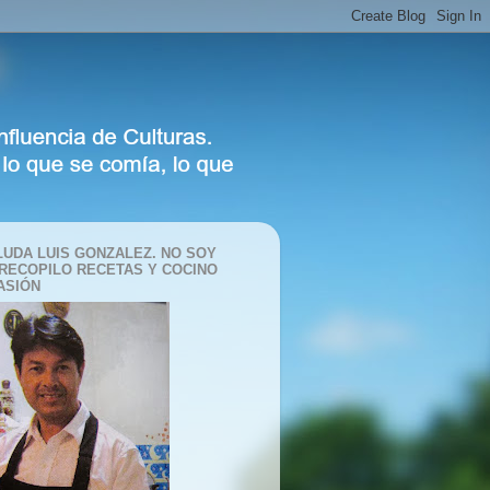
LUDA LUIS GONZALEZ. NO SOY
 RECOPILO RECETAS Y COCINO
ASIÓN