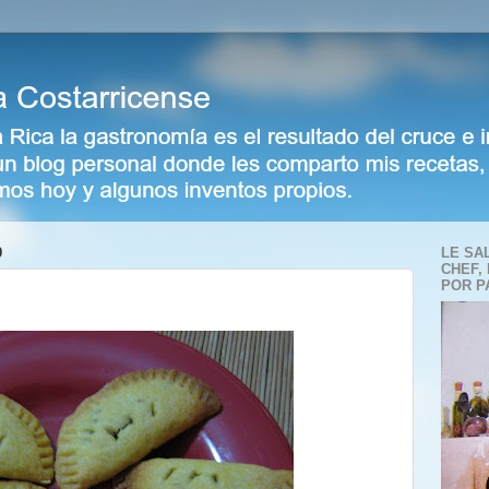
9
LE SA
CHEF,
POR P