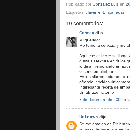
Publicado por
González Luis
en
20
Etiquetas:
chiverre
,
Empanadas
19 comentarios:
Carmen
dijo...
Mi querido:
Me tomo la cerveza y me olv
Aqui ese chiverre se llama
gusta su textura en dulce 
lo dejan remojando en agua
cocerlo en almíbar.
En los altares netamente i
ofrenda, cocidos únicament
Interesante receta de emp
Un abrazo fraterno
8 de diciembre de 2009 a l
Unknown
dijo...
Se me antojan en Diciembre
la masa de las empanadilla