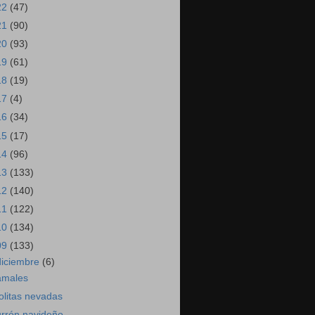
22
(47)
21
(90)
20
(93)
19
(61)
18
(19)
17
(4)
16
(34)
15
(17)
14
(96)
13
(133)
12
(140)
11
(122)
10
(134)
09
(133)
diciembre
(6)
amales
olitas nevadas
urrón navideño