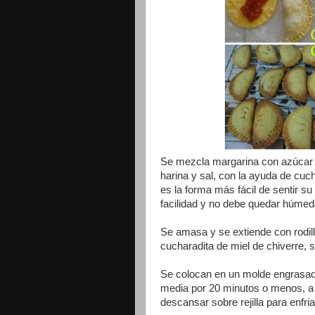
Se mezcla margarina con azúcar h
harina y sal, con la ayuda de cu
es la forma más fácil de sentir 
facilidad y no debe quedar húmed
Se amasa y se extiende con rodil
cucharadita de miel de chiverre, s
Se colocan en un molde engrasado
media por 20 minutos o menos, a 
descansar sobre rejilla para enfria