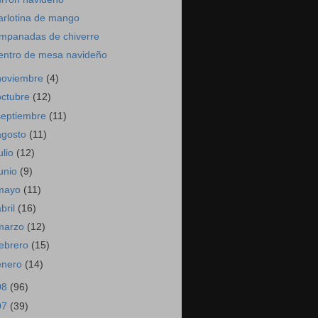
arlotina de mango
mpanadas de chiverre
entro de mesa navideño
noviembre
(4)
octubre
(12)
septiembre
(11)
agosto
(11)
ulio
(12)
junio
(9)
mayo
(11)
abril
(16)
marzo
(12)
febrero
(15)
enero
(14)
08
(96)
07
(39)