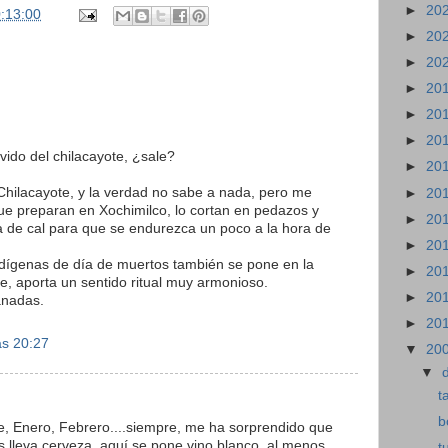
►
20
:13:00
►
20
►
20
►
20
►
20
►
20
ido del chilacayote, ¿sale?
►
20
 Chilacayote, y la verdad no sabe a nada, pero me
►
20
que preparan en Xochimilco, lo cortan en pedazos y
►
20
 de cal para que se endurezca un poco a la hora de
►
20
ndígenas de día de muertos también se pone en la
►
20
e, aporta un sentido ritual muy armonioso.
►
20
anadas.
►
20
as 20:27
▼
20
▼
t
b
, Enero, Febrero....siempre, me ha sorprendido que
s lleva cerveza, aquí se pone vino blanco, al menos
t