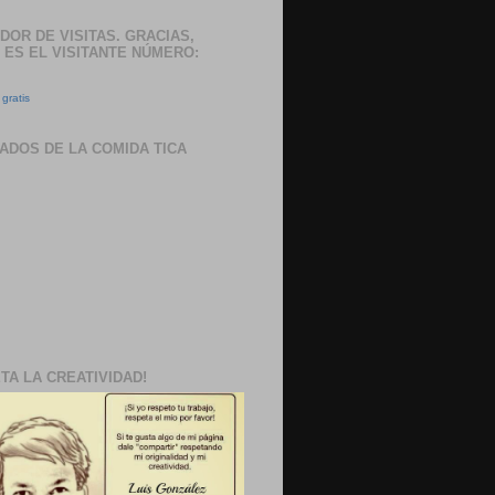
DOR DE VISITAS. GRACIAS,
 ES EL VISITANTE NÚMERO:
gratis
ADOS DE LA COMIDA TICA
TA LA CREATIVIDAD!