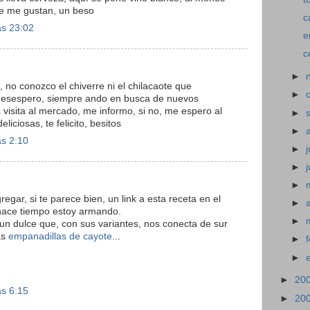
ue me gustan, un beso
c
as 23:02
e
c
►
no conozco el chiverre ni el chilacaote que
►
esespero, siempre ando en busca de nuevos
 visita al mercado, me informo, si no, me espero al
►
iciosas, te felicito, besitos
►
as 2:10
►
j
►
►
egar, si te parece bien, un link a esta receta en el
►
hace tiempo estoy armando.
►
n dulce que, con sus variantes, nos conecta de sur
as
empanadillas de cayote
...
►
►
►
20
as 6:15
►
20