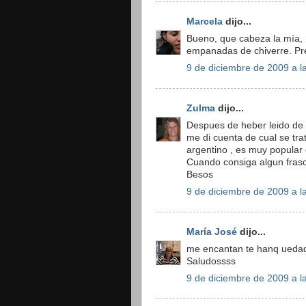
Marcela
dijo...
Bueno, que cabeza la mía, 
empanadas de chiverre. Pref
9 de diciembre de 2009 a l
Zulma
dijo...
Despues de heber leido de t
me di cuenta de cual se tra
argentino , es muy popular 
Cuando consiga algun frasc
Besos
9 de diciembre de 2009 a l
María José
dijo...
me encantan te hanq uedado 
Saludossss
9 de diciembre de 2009 a l