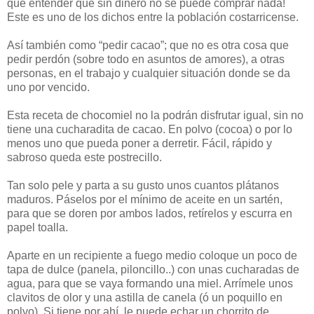
que entender que sin dinero no se puede comprar nada!
Este es uno de los dichos entre la población costarricense.
Así también como “pedir cacao”; que no es otra cosa que
pedir perdón (sobre todo en asuntos de amores), a otras
personas, en el trabajo y cualquier situación donde se da
uno por vencido.
Esta receta de chocomiel no la podrán disfrutar igual, sin no
tiene una cucharadita de cacao. En polvo (cocoa) o por lo
menos uno que pueda poner a derretir. Fácil, rápido y
sabroso queda este postrecillo.
Tan solo pele y parta a su gusto unos cuantos plátanos
maduros. Páselos por el mínimo de aceite en un sartén,
para que se doren por ambos lados, retírelos y escurra en
papel toalla.
Aparte en un recipiente a fuego medio coloque un poco de
tapa de dulce (panela, piloncillo..) con unas cucharadas de
agua, para que se vaya formando una miel. Arrímele unos
clavitos de olor y una astilla de canela (ó un poquillo en
polvo). Si tiene por ahí, le puede echar un chorrito de