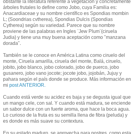
obstante la literatura referente a vegetación y concretamente
árboles frutales lo define como Jobo, cuya Familia es:
Anacardiaceae y su nombre científico es Spondias mombin
L; (Soondrias cvtherea), Spondias Dulcis (Spondias
Cytherea) según su variedad. Parece que su nombre
proviene de las palabras en Ingles ¨Jew Plum¨(ciruela
Judia) y tiene una muy buena aceptación como "manzana
dorada".
También se le conoce en América Latina como ciruelo del
monte, Ciruela amarilla, ciruela del monte, Balá, ciruelo,
jobito, jobo blanco, jobo colorado, jobo de puerco, jobo
gusanero, jobo vano jocote; jocote jobo, jojobán, Jujuy y
pahara según el país donde se produce. Más información en
mi
post ANTERIOR.
Cuando está verde su acidez es baja y se degusta igual que
un mango cele, con sal. Y cuando está madura, se enciende
un sabor dulce con un fuerte aroma, que hace la boca agua.
Lo curioso de la fruta es su semilla llena de fibra (peluda) y
es donde es más suave su contextura.
En su estado maduro, se aprovecha para postres, como esta