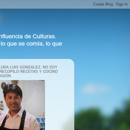
LUDA LUIS GONZALEZ. NO SOY
 RECOPILO RECETAS Y COCINO
ASIÓN