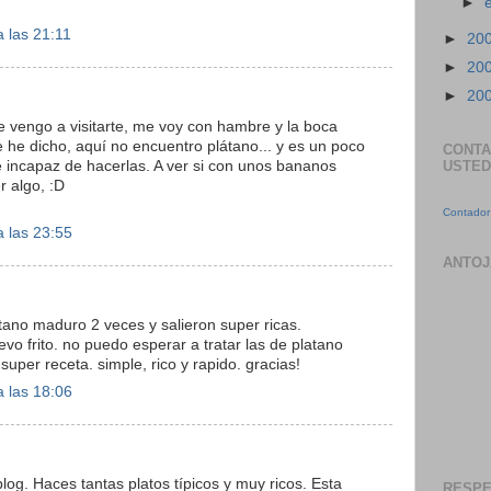
►
 las 21:11
►
20
►
20
►
20
 vengo a visitarte, me voy con hambre y la boca
 he dicho, aquí no encuentro plátano... y es un poco
CONTA
a e incapaz de hacerlas. A ver si con unos bananos
USTED
 algo, :D
Contador 
 las 23:55
ANTOJ
atano maduro 2 veces y salieron super ricas.
vo frito. no puedo esperar a tratar las de platano
uper receta. simple, rico y rapido. gracias!
 las 18:06
blog. Haces tantas platos típicos y muy ricos. Esta
RESPE