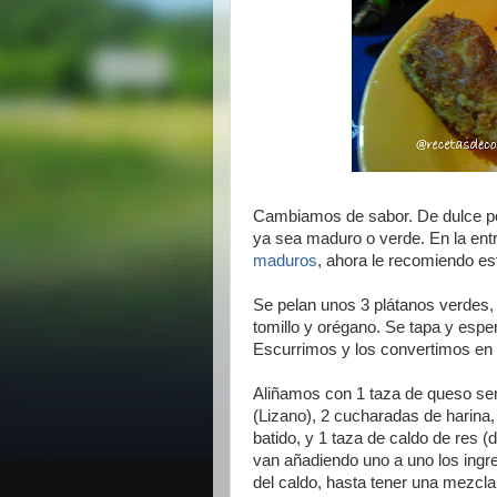
Cambiamos de sabor. De dulce por 
ya sea maduro o verde. En la entr
maduros
, ahora le recomiendo es
Se pelan unos 3 plátanos verdes, 
tomillo y orégano. Se tapa y esp
Escurrimos y los convertimos en 
Aliñamos con 1 taza de queso sem
(Lizano), 2 cucharadas de harina
batido, y 1 taza de caldo de res 
van añadiendo uno a uno los ingre
del caldo, hasta tener una mezcl