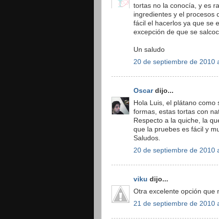
tortas no la conocía, y es 
ingredientes y el procesos 
fácil el hacerlos ya que se
excepción de que se salco
Un saludo
20 de septiembre de 2010 a
Oscar
dijo...
Hola Luis, el plátano como
formas, estas tortas con nat
Respecto a la quiche, la que
que la pruebes es fácil y mu
Saludos.
20 de septiembre de 2010 a
viku
dijo...
Otra excelente opción que 
21 de septiembre de 2010 a