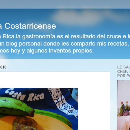
010
LE SA
CHEF,
POR P