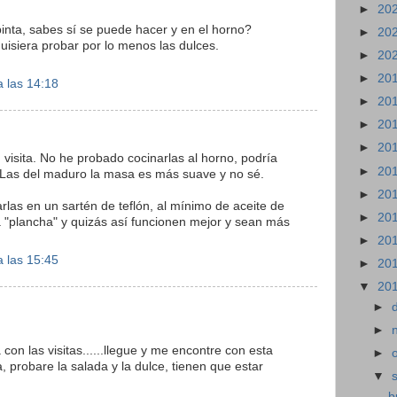
►
20
nta, sabes sí se puede hacer y en el horno?
►
20
uisiera probar por lo menos las dulces.
►
20
►
20
 las 14:18
►
20
►
20
►
20
u visita. No he probado cocinarlas al horno, podría
►
20
. Las del maduro la masa es más suave y no sé.
►
20
arlas en un sartén de teflón, al mínimo de aceite de
►
20
a "plancha" y quizás así funcionen mejor y sean más
►
20
 las 15:45
►
20
▼
20
►
►
con las visitas......llegue y me encontre con esta
►
ta, probare la salada y la dulce, tienen que estar
▼
b