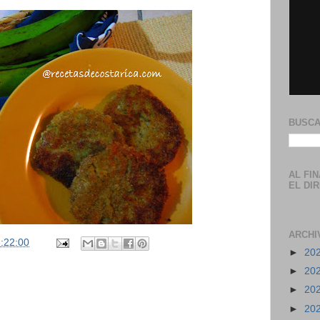
BUSCA
AL FI
EL DI
ARCHI
:22:00
►
20
►
20
►
20
►
20