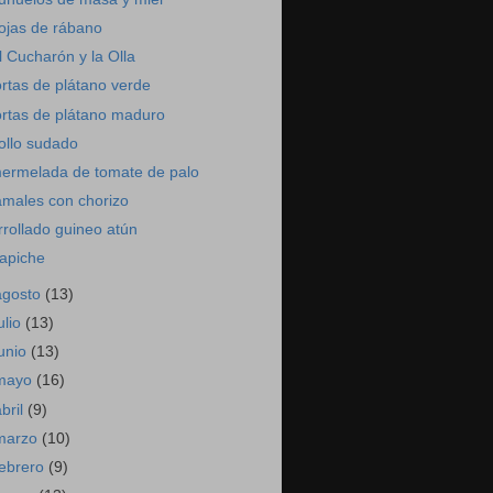
ojas de rábano
l Cucharón y la Olla
ortas de plátano verde
ortas de plátano maduro
ollo sudado
ermelada de tomate de palo
amales con chorizo
rrollado guineo atún
rapiche
agosto
(13)
ulio
(13)
junio
(13)
mayo
(16)
abril
(9)
marzo
(10)
febrero
(9)