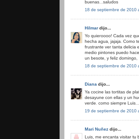
buenas...saludos
18 de septiembre de 2010 a
Hilmar
dijo...
Yo quieroooo! Cada vez que
hecha agua, jajaja. Como te
frustrante ver tanta delici
medio pintones puedo hacer
un besote, y feliz domingo,
18 de septiembre de 2010 a
Diana
dijo...
Ya cocine las tortitas de pl
desayune con ellas y un hue
verde. como siempre Luis...s
19 de septiembre de 2010 a
Mari Nuñez
dijo...
Luis, me encanta visitar tu 