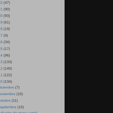
22
(47)
21
(90)
20
(93)
19
(61)
18
(19)
17
(4)
16
(34)
15
(17)
14
(96)
13
(133)
12
(140)
11
(122)
10
(134)
diciembre
(7)
noviembre
(10)
octubre
(11)
septiembre
(10)
uñuelos de masa y miel