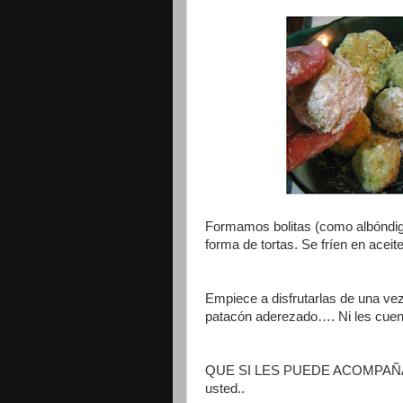
Formamos bolitas (como albóndig
forma de tortas. Se fríen en aceite
Empiece a disfrutarlas de una vez
patacón aderezado…. Ni les cuen
QUE SI LES PUEDE ACOMPAÑAR C
usted..