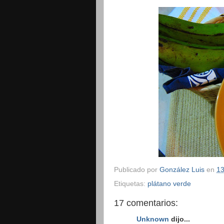
Publicado por
González Luis
en
13
Etiquetas:
plátano verde
17 comentarios:
Unknown
dijo...