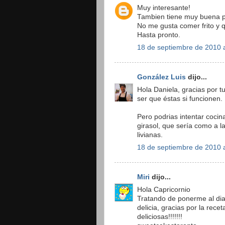
Muy interesante!
Tambien tiene muy buena pi
No me gusta comer frito y q
Hasta pronto.
18 de septiembre de 2010 a
González Luis
dijo...
Hola Daniela, gracias por t
ser que éstas si funcionen
Pero podrias intentar cocin
girasol, que sería como a l
livianas.
18 de septiembre de 2010 a
Miri
dijo...
Hola Capricornio
Tratando de ponerme al dia 
delicia, gracias por la rece
deliciosas!!!!!!!