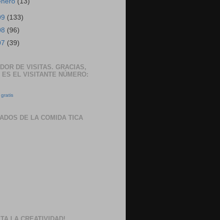
enero
(13)
09
(133)
08
(96)
07
(39)
DOR DE VISITAS. GRACIAS,
 ES EL VISITANTE NÚMERO:
gratis
ADOS DE LA COMIDA TICA
TA LA CREATIVIDAD!