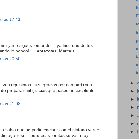
h
E
 las 17:41
t
t
p
omer y me sigues tentando.....ya hice uno de tus
m
cuando lo pongo!......Abrazotes, Marcela
t
 las 20:50
a
t
►
 ven riquisimas Luis, gracias por compartirnos
as de preparar mil gracias que pases un excelente
►
j
►
 las 21:08
►
►
►
 no sabia que se podia cocinar con el platano verde,
►
io agarroso,,,,pero esas tortitas se ven muy