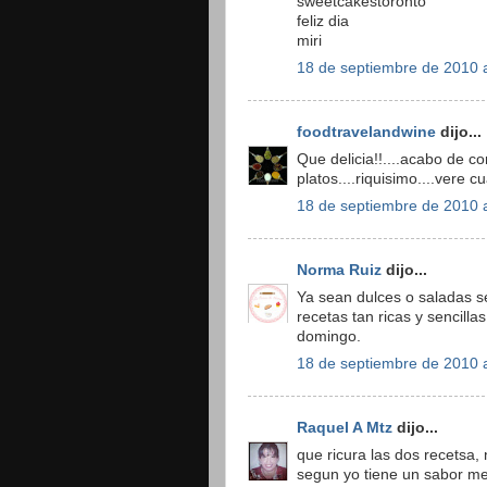
sweetcakestoronto
feliz dia
miri
18 de septiembre de 2010 a
foodtravelandwine
dijo...
Que delicia!!....acabo de c
platos....riquisimo....vere 
18 de septiembre de 2010 a
Norma Ruiz
dijo...
Ya sean dulces o saladas se
recetas tan ricas y sencill
domingo.
18 de septiembre de 2010 a
Raquel A Mtz
dijo...
que ricura las dos recetsa,
segun yo tiene un sabor med