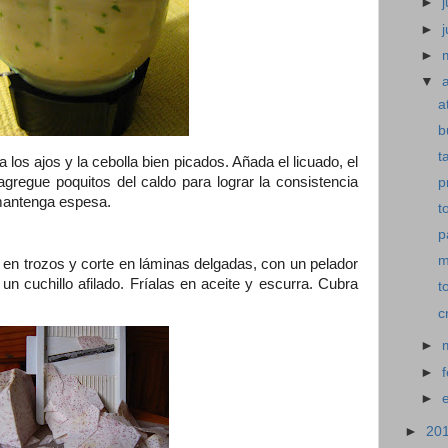
►
j
►
►
▼
a
b
t
a los ajos y la cebolla bien picados. Añada el licuado, el
agregue poquitos del caldo para lograr la consistencia
p
mantenga espesa.
t
p
m
en trozos y corte en láminas delgadas, con un pelador
 un cuchillo afilado. Fríalas en aceite y escurra. Cubra
t
c
►
►
►
►
20