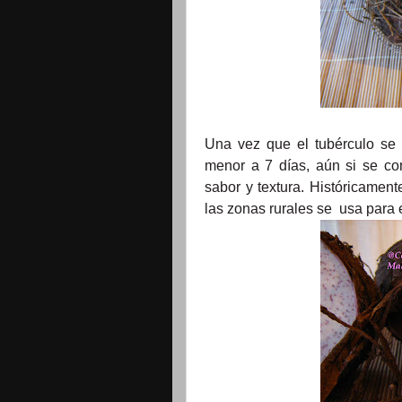
Una vez que el tubérculo se 
menor a 7 días, aún si se cons
sabor y textura. Históricament
las zonas rurales se
usa para 