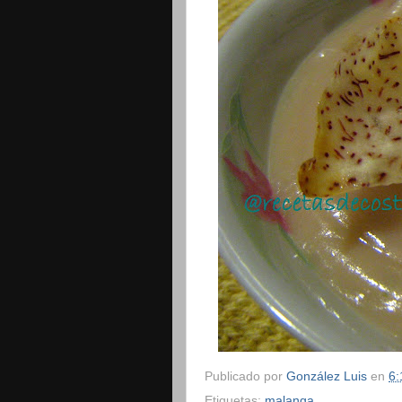
Publicado por
González Luis
en
6:
Etiquetas:
malanga