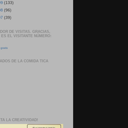
09
(133)
08
(96)
07
(39)
DOR DE VISITAS. GRACIAS,
 ES EL VISITANTE NÚMERO:
gratis
ADOS DE LA COMIDA TICA
TA LA CREATIVIDAD!