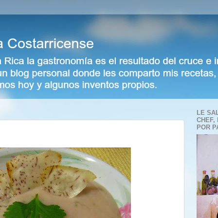
LE SA
CHEF,
POR P