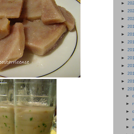
►
20
►
20
►
20
►
20
►
20
►
20
►
20
►
20
►
20
►
20
►
20
▼
20
►
►
►
►
►