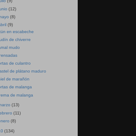
ulio
(9)
junio
(12)
mayo
(8)
abril
(9)
tún en escabeche
udín de chiverre
amal mudo
rensadas
ortas de culantro
astel de plátano maduro
iel de marañón
ortas de malanga
rema de malanga
marzo
(13)
febrero
(11)
enero
(8)
10
(134)