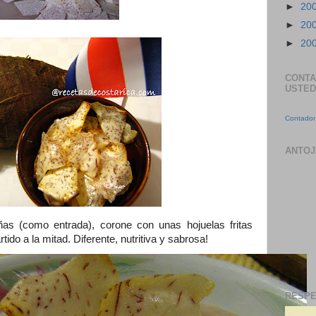
►
20
►
20
►
20
CONTA
USTED
Contador 
ANTOJ
as (como entrada), corone con unas hojuelas fritas
ido a la mitad. Diferente, nutritiva y sabrosa!
RESPE