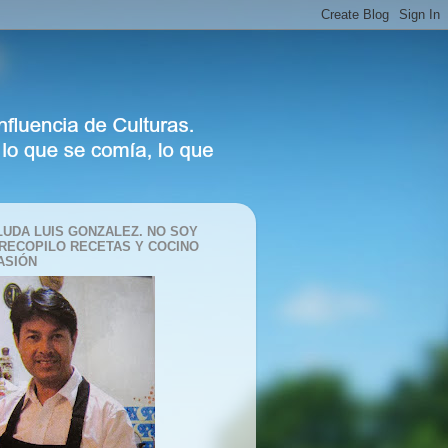
LUDA LUIS GONZALEZ. NO SOY
 RECOPILO RECETAS Y COCINO
ASIÓN