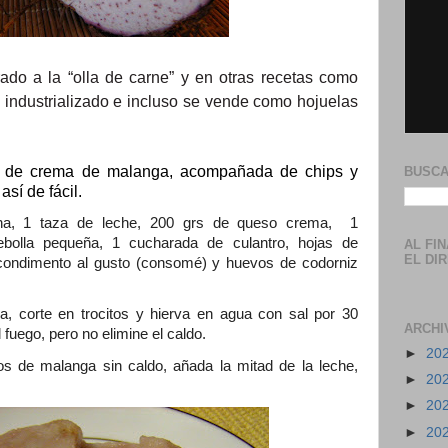
ado a la “olla de carne” y en otras recetas como
a industrializado e incluso se vende como hojuelas
a de crema de malanga, acompañada de chips y
BUSCA
sí de fácil.
ana, 1 taza de leche, 200 grs de queso crema,
1
ebolla pequeña, 1 cucharada de culantro, hojas de
AL FI
EL DI
condimento al gusto (consomé) y huevos de codorniz
a, corte en trocitos y hierva en agua con sal por 30
ARCHI
fuego, pero no elimine el caldo.
►
20
zos de malanga sin caldo, añada la mitad de la leche,
►
20
►
20
►
20