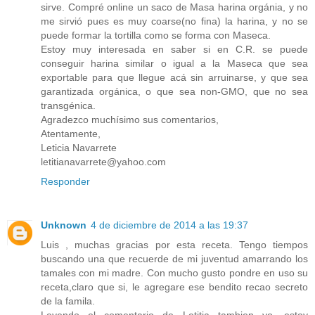
sirve. Compré online un saco de Masa harina orgánia, y no
me sirvió pues es muy coarse(no fina) la harina, y no se
puede formar la tortilla como se forma con Maseca.
Estoy muy interesada en saber si en C.R. se puede
conseguir harina similar o igual a la Maseca que sea
exportable para que llegue acá sin arruinarse, y que sea
garantizada orgánica, o que sea non-GMO, que no sea
transgénica.
Agradezco muchísimo sus comentarios,
Atentamente,
Leticia Navarrete
letitianavarrete@yahoo.com
Responder
Unknown
4 de diciembre de 2014 a las 19:37
Luis , muchas gracias por esta receta. Tengo tiempos
buscando una que recuerde de mi juventud amarrando los
tamales con mi madre. Con mucho gusto pondre en uso su
receta,claro que si, le agregare ese bendito recao secreto
de la famila.
Leyendo el comentario de Letitia tambien yo, estoy