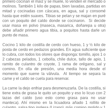
primero cocinan el maíz y se muele, lo venden el mercado o
molinos. También 1 kilo de papas, bien lavadas, partidas en
mitad y cocinadas con cáscara, en agua, sal y consomé
hasta que estén suaves. Tibias se pelan y se majan en puré
con un poquito del caldo donde se cocinaron. Si decide
usar masa en polvo (maseca, masarica, doñarepa u otra)
debe añadir primero agua tibia, a poquitos hasta darle un
punto de masa.
Cocino 1 kilo de costilla de cerdo con hueso, 1 y ½ kilo de
posta de cerdo en pedazos grandes. En agua suficiente que
lo cubra, con todos los olores que disponga: tomillo, ajos 1 o
2 cabezas pelados, 1 cebolla, chile dulce, tallo de apio, 1
ramito de culantro de coyote, 1 rama de orégano, sal y
comino. En olla de presión, una media hora desde el
momento que suene la válvula.
Al tiempo se separa la
carne y el caldo se cuela para reservar.
La carne la dejo enfriar para desmenuzarla. De la costilla, si
tiene extra de grasa le quito un poquito y eso lo licuo con 2
tazas del caldo (uso esto como grasa para no usar
manteca). Ahí mismo en la licuadora añado 1 rollito de
culantro, salsa tipo inglesa (Lizano), más comino molido y 1