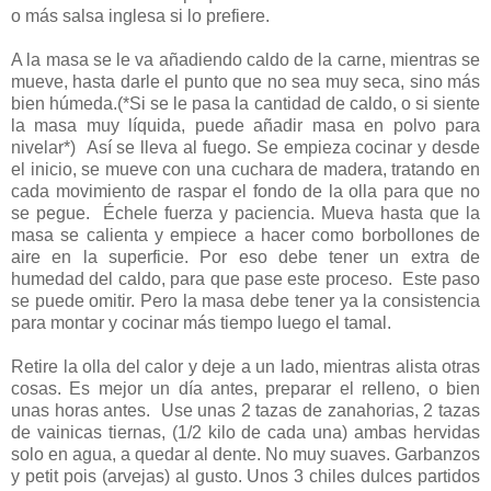
o más salsa inglesa si lo prefiere.
A la masa se le va añadiendo caldo de la carne, mientras se
mueve, hasta darle el punto que no sea muy seca, sino más
bien húmeda.(
*Si se le pasa la cantidad de caldo, o si siente
la masa muy líquida, puede añadir masa en polvo para
nivelar*)
Así se lleva al fuego. Se empieza cocinar y desde
el inicio, se mueve con una cuchara de madera, tratando en
cada movimiento de raspar el fondo de la olla para que no
se pegue.
Échele fuerza y paciencia. Mueva hasta que la
masa se calienta y empiece a hacer como borbollones de
aire en la superficie. Por eso debe tener un extra de
humedad del caldo, para que pase este proceso.
Este paso
se puede omitir. Pero la masa debe tener ya la consistencia
para montar y cocinar más tiempo luego el tamal.
Retire la olla del calor y deje a un lado, mientras alista otras
cosas. Es mejor un día antes, preparar el relleno, o bien
unas horas antes. Use unas 2 tazas de zanahorias, 2 tazas
de vainicas tiernas, (1/2 kilo de cada una) ambas hervidas
solo en agua, a quedar al dente. No muy suaves. Garbanzos
y petit pois (arvejas) al gusto. Unos 3 chiles dulces partidos