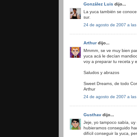
González Luis
dijo...
La yuca también se conoce
sur.
24 de agosto de 2007 a las
Arthur
dijo...
Mmmm, se ve muy bien para 
yuca acá le decían mandioc
voy a preparar tu receta y
Saludos y abrazos
Sweet Dreams, de todo Co
Arthur
24 de agosto de 2007 a las
Gusthav
dijo...
Jeje, yo tampoco sabía, uy
hubieramos conseguido hac
difícil conseguir la yuca, 