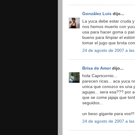
González Luis
dijo...
La yuca debe estar cruda y
nos hemos muerto con yuca 
usa para hacer goma o para
bueno para limpiar el estóm
tomar el jugo que brota con
24 de agosto de 2007 a las
Brisa de Amor
dijo...
hola Capricornio...
parecen ricas... aca yuca 
unica que conozco es una p
agujas... sera esa??? por 
que se come jajaja que tont
seguidos...
un beso gigante para vos!!!
24 de agosto de 2007 a las