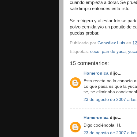
cuando empieza a dorar. Se prueb
sale limpio entonces está listo.
Se refrigera y al estar frío se pa
polvo cernida y/o un poquito de ca
puedas probar.
Publicado por
González Luis
en
12
Etiquetas:
coco
,
pan de yuca
,
yuc
15 comentarios:
Homeronica
dijo...
Esta receta no la conocía 
Lo que pasa es que la yuca
se, se eliminaba conciendo
23 de agosto de 2007 a las
Homeronica
dijo...
Digo cociéndola. H.
23 de agosto de 2007 a las