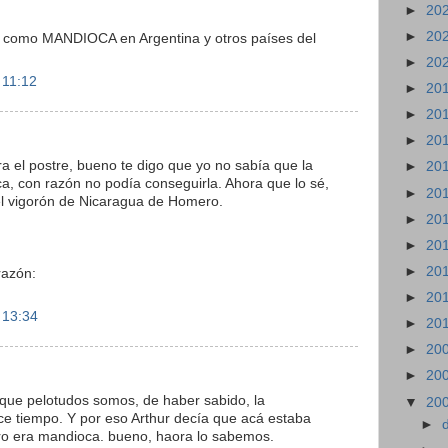
►
20
►
20
 como MANDIOCA en Argentina y otros países del
►
20
 11:12
►
20
►
20
►
20
el postre, bueno te digo que yo no sabía que la
►
20
a, con razón no podía conseguirla. Ahora que lo sé,
►
20
 el vigorón de Nicaragua de Homero.
►
20
►
20
►
20
razón:
►
20
 13:34
►
20
►
20
►
20
 que pelotudos somos, de haber sabido, la
▼
20
e tiempo. Y por eso Arthur decía que acá estaba
►
pero era mandioca. bueno, haora lo sabemos.