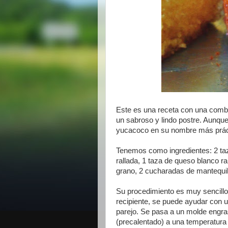
Este es una receta con una combi
un sabroso y lindo postre. Aunqu
yucacoco en su nombre más prác
Tenemos como ingredientes: 2 taz
rallada, 1 taza de queso blanco r
grano, 2 cucharadas de mantequil
Su procedimiento es muy sencillo
recipiente, se puede ayudar con u
parejo. Se pasa a un molde engra
(precalentado) a una temperatura