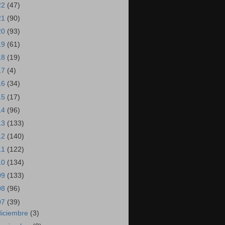
22
(47)
21
(90)
20
(93)
19
(61)
18
(19)
17
(4)
16
(34)
15
(17)
14
(96)
13
(133)
12
(140)
11
(122)
10
(134)
09
(133)
08
(96)
07
(39)
diciembre
(3)