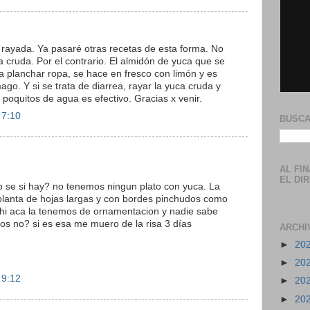
 rayada. Ya pasaré otras recetas de esta forma. No
cruda. Por el contrario. El almidón de yuca que se
 planchar ropa, se hace en fresco con limón y es
ago. Y si se trata de diarrea, rayar la yuca cruda y
 poquitos de agua es efectivo. Gracias x venir.
 7:10
BUSCA
AL FI
EL DI
no se si hay? no tenemos ningun plato con yuca. La
lanta de hojas largas y con bordes pinchudos como
ahi aca la tenemos de ornamentacion y nadie sabe
os no? si es esa me muero de la risa 3 días
ARCHI
►
20
►
20
 9:12
►
20
►
20