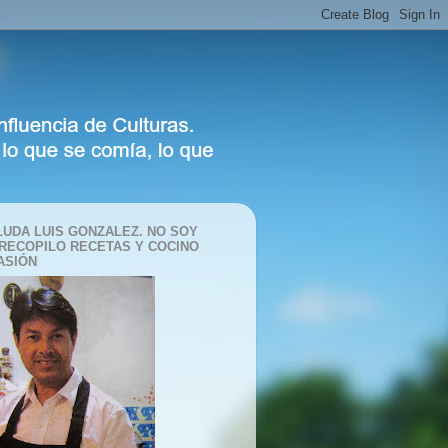
LUDA LUIS GONZALEZ. NO SOY
 RECOPILO RECETAS Y COCINO
ASIÓN