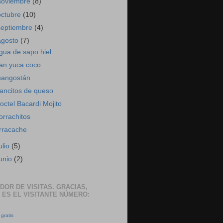
noviembre
(8)
octubre
(10)
septiembre
(4)
agosto
(7)
gua de sapo hiel
an yuca coco
angostán
ancitos de queso
octel Bacardi Mojito
orrachitos
rracache
ulio
(5)
junio
(2)
DOR DE VISITAS. GRACIAS,
 ES EL VISITANTE NÚMERO:
gratis