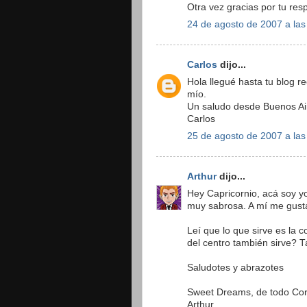
Otra vez gracias por tu re
24 de agosto de 2007 a las
Carlos
dijo...
Hola llegué hasta tu blog rec
mío.
Un saludo desde Buenos Ai
Carlos
25 de agosto de 2007 a las
Arthur
dijo...
Hey Capricornio, acá soy yo
muy sabrosa. A mí me gustan
Leí que lo que sirve es la 
del centro también sirve?
Saludotes y abrazotes
Sweet Dreams, de todo Co
Arthur