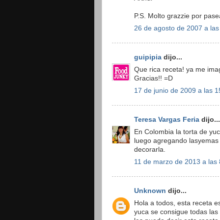
P.S. Molto grazzie por pase
26 de agosto de 2007 a las
guipipia
dijo...
Que rica receta! ya me imagi
Gracias!! =D
17 de junio de 2009 a las 1
Teresa Vargas Feria
dijo...
En Colombia la torta de yuc
luego agregando lasyemas ,t
decorarla.
11 de marzo de 2013 a las 
Unknown
dijo...
Hola a todos, esta receta e
yuca se consigue todas la