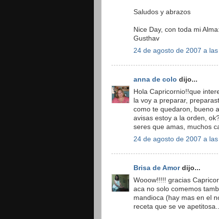
Saludos y abrazos
Nice Day, con toda mi Alma
Gusthav
24 de agosto de 2007 a las
anna de colo
dijo...
Hola Capricornio!!que inter
la voy a preparar, preparas
como te quedaron, bueno a
avisas estoy a la orden, ok
seres que amas, muchos ca
24 de agosto de 2007 a las
Brisa de Amor
dijo...
Wooow!!!!! gracias Capricor
aca no solo comemos tamb
mandioca (hay mas en el no
receta que se ve apetitosa..