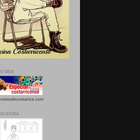
IO WEB
cetasdecostarica.com
RICATURA