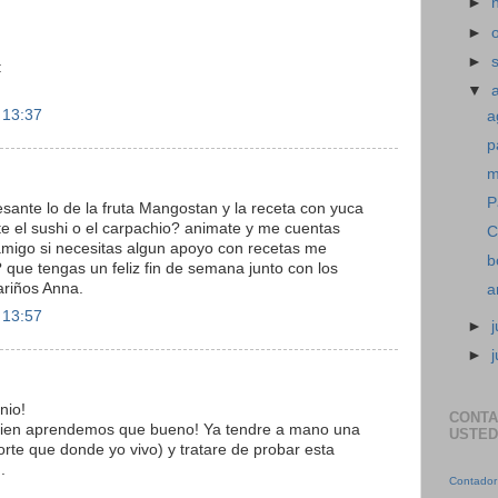
►
►
►
:
▼
 13:37
a
p
m
P
esante lo de la fruta Mangostan y la receta con yuca
te el sushi o el carpachio? animate y me cuentas
C
migo si necesitas algun apoyo con recetas me
b
? que tengas un feliz fin de semana junto con los
riños Anna.
a
 13:57
►
j
►
nio!
CONTA
ien aprendemos que bueno! Ya tendre a mano una
USTED
rte que donde yo vivo) y tratare de probar esta
.
Contador 