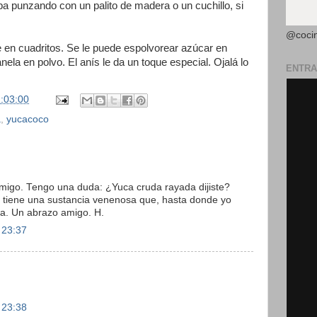
a punzando con un palito de madera o un cuchillo, si
@coci
rte en cuadritos. Se le puede espolvorear azúcar en
nela en polvo. El anís le da un toque especial. Ojalá lo
ENTRA
:03:00
a
,
yucacoco
amigo. Tengo una duda: ¿Yuca cruda rayada dijiste?
 tiene una sustancia venenosa que, hasta donde yo
la. Un abrazo amigo. H.
 23:37
 23:38