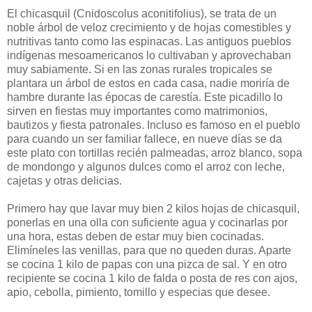
El chicasquil (Cnidoscolus aconitifolius), se trata de un
noble árbol de veloz crecimiento y de hojas comestibles y
nutritivas tanto como las espinacas. Las antiguos pueblos
indígenas mesoamericanos lo cultivaban y aprovechaban
muy sabiamente. Si en las zonas rurales tropicales se
plantara un árbol de estos en cada casa, nadie moriría de
hambre durante las épocas de carestía. Este picadillo lo
sirven en fiestas muy importantes como matrimonios,
bautizos y fiesta patronales. Incluso es famoso en el pueblo
para cuando un ser familiar fallece, en nueve días se da
este plato con tortillas recién palmeadas, arroz blanco, sopa
de mondongo y algunos dulces como el arroz con leche,
cajetas y otras delicias.
Primero hay que lavar muy bien 2 kilos hojas de chicasquil,
ponerlas en una olla con suficiente agua y cocinarlas por
una hora, estas deben de estar muy bien cocinadas.
Elimíneles las venillas, para que no queden duras. Aparte
se cocina 1 kilo de papas con una pizca de sal. Y en otro
recipiente se cocina 1 kilo de falda o posta de res con ajos,
apio, cebolla, pimiento, tomillo y especias que desee.