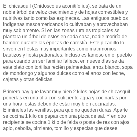
El chicasquil (Cnidoscolus aconitifolius), se trata de un
noble árbol de veloz crecimiento y de hojas comestibles y
nutritivas tanto como las espinacas. Las antiguos pueblos
indígenas mesoamericanos lo cultivaban y aprovechaban
muy sabiamente. Si en las zonas rurales tropicales se
plantara un árbol de estos en cada casa, nadie moriría de
hambre durante las épocas de carestía. Este picadillo lo
sirven en fiestas muy importantes como matrimonios,
bautizos y fiesta patronales. Incluso es famoso en el pueblo
para cuando un ser familiar fallece, en nueve días se da
este plato con tortillas recién palmeadas, arroz blanco, sopa
de mondongo y algunos dulces como el arroz con leche,
cajetas y otras delicias.
Primero hay que lavar muy bien 2 kilos hojas de chicasquil,
ponerlas en una olla con suficiente agua y cocinarlas por
una hora, estas deben de estar muy bien cocinadas.
Elimíneles las venillas, para que no queden duras. Aparte
se cocina 1 kilo de papas con una pizca de sal. Y en otro
recipiente se cocina 1 kilo de falda o posta de res con ajos,
apio, cebolla, pimiento, tomillo y especias que desee.