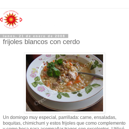
lunes, 21 de enero de 2008
frijoles blancos con cerdo
Un domingo muy especial, parrillada: carne, ensaladas,
boquitas, chimichurri y estos frijoles que como complemento
y como boca para acompañar tragos son excelentes. Utilicé