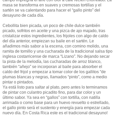
masa se transforma en suaves y cremosas tortillas y el
sartén se va calentando para hacer el “gallo pinto” del
desayuno de cada día.
Cebollita bien picada, un poco de chile dulce también
picado, sofritos en aceite y una pizca de ajo majado, tras
cristalizar estos ingredientes, los frijoles con algo de caldo
del día anterior, empiezan su baile en el sartén. Le
añadimos más sabor a la escena, con comino molido, una
ramita de tomillo y una cucharada de la tradicional salsa tipo
inglesa costarricense de marca “Lizano”. No dejando secar
la pista de la melodía, las cucharadas de arroz blanco,
también “añejo” se incorporan al baile para absorber el
caldo del frijol y empezar a tomar color de los gallitos “de
plumas blancas y negras, llamados “pinto”, como a medio
pintar o pintados.
Ya está listo para saltar al plato, pero antes lo terminamos
de pintar con culantro picadito fino, para dar color y un
último sabor. Ya sea en “gallos” con tortilla, con natilla
arrimada o como base para un huevo revuelto o estrellado,
el gallo pinto será el sustento y energía para empezar cada
nuevo día. En Costa Rica este es el tradicional desayuno!