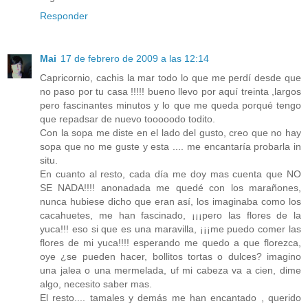
Responder
Mai
17 de febrero de 2009 a las 12:14
Capricornio, cachis la mar todo lo que me perdí desde que
no paso por tu casa !!!!! bueno llevo por aquí treinta ,largos
pero fascinantes minutos y lo que me queda porqué tengo
que repadsar de nuevo tooooodo todito.
Con la sopa me diste en el lado del gusto, creo que no hay
sopa que no me guste y esta .... me encantaría probarla in
situ.
En cuanto al resto, cada día me doy mas cuenta que NO
SE NADA!!!! anonadada me quedé con los marañones,
nunca hubiese dicho que eran así, los imaginaba como los
cacahuetes, me han fascinado, ¡¡¡pero las flores de la
yuca!!! eso si que es una maravilla, ¡¡¡me puedo comer las
flores de mi yuca!!!! esperando me quedo a que florezca,
oye ¿se pueden hacer, bollitos tortas o dulces? imagino
una jalea o una mermelada, uf mi cabeza va a cien, dime
algo, necesito saber mas.
El resto.... tamales y demás me han encantado , querido