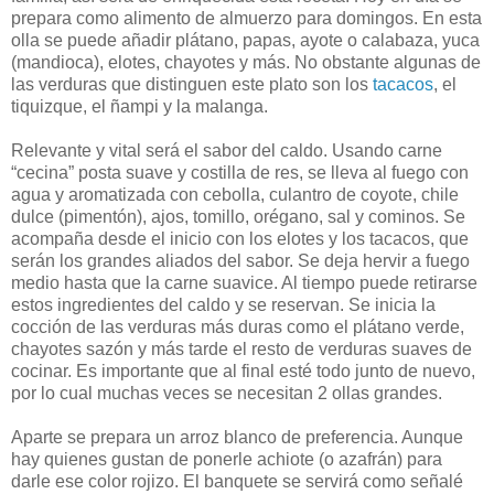
prepara como alimento de almuerzo para domingos. En esta
olla se puede añadir plátano, papas, ayote o calabaza, yuca
(mandioca), elotes, chayotes y más. No obstante algunas de
las verduras que distinguen este plato son los
tacacos
, el
tiquizque, el ñampi y la malanga.
Relevante y vital será el sabor del caldo. Usando carne
“cecina” posta suave y costilla de res, se lleva al fuego con
agua y aromatizada con cebolla, culantro de coyote, chile
dulce (pimentón), ajos, tomillo, orégano, sal y cominos. Se
acompaña desde el inicio con los elotes y los tacacos, que
serán los grandes aliados del sabor. Se deja hervir a fuego
medio hasta que la carne suavice. Al tiempo puede retirarse
estos ingredientes del caldo y se reservan. Se inicia la
cocción de las verduras más duras como el plátano verde,
chayotes sazón y más tarde el resto de verduras suaves de
cocinar. Es importante que al final esté todo junto de nuevo,
por lo cual muchas veces se necesitan 2 ollas grandes.
Aparte se prepara un arroz blanco de preferencia. Aunque
hay quienes gustan de ponerle achiote (o azafrán) para
darle ese color rojizo. El banquete se servirá como señalé