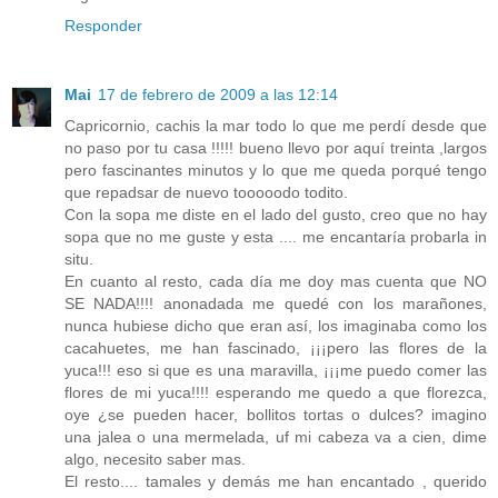
Responder
Mai
17 de febrero de 2009 a las 12:14
Capricornio, cachis la mar todo lo que me perdí desde que
no paso por tu casa !!!!! bueno llevo por aquí treinta ,largos
pero fascinantes minutos y lo que me queda porqué tengo
que repadsar de nuevo tooooodo todito.
Con la sopa me diste en el lado del gusto, creo que no hay
sopa que no me guste y esta .... me encantaría probarla in
situ.
En cuanto al resto, cada día me doy mas cuenta que NO
SE NADA!!!! anonadada me quedé con los marañones,
nunca hubiese dicho que eran así, los imaginaba como los
cacahuetes, me han fascinado, ¡¡¡pero las flores de la
yuca!!! eso si que es una maravilla, ¡¡¡me puedo comer las
flores de mi yuca!!!! esperando me quedo a que florezca,
oye ¿se pueden hacer, bollitos tortas o dulces? imagino
una jalea o una mermelada, uf mi cabeza va a cien, dime
algo, necesito saber mas.
El resto.... tamales y demás me han encantado , querido