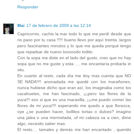
Responder
Mai
17 de febrero de 2009 a las 12:14
Capricornio, cachis la mar todo lo que me perdí desde que
no paso por tu casa !!!!! bueno llevo por aquí treinta ,largos
pero fascinantes minutos y lo que me queda porqué tengo
que repadsar de nuevo tooooodo todito.
Con la sopa me diste en el lado del gusto, creo que no hay
sopa que no me guste y esta .... me encantaría probarla in
situ.
En cuanto al resto, cada día me doy mas cuenta que NO
SE NADA!!!! anonadada me quedé con los marañones,
nunca hubiese dicho que eran así, los imaginaba como los
cacahuetes, me han fascinado, ¡¡¡pero las flores de la
yuca!!! eso si que es una maravilla, ¡¡¡me puedo comer las
flores de mi yuca!!!! esperando me quedo a que florezca,
oye ¿se pueden hacer, bollitos tortas o dulces? imagino
una jalea o una mermelada, uf mi cabeza va a cien, dime
algo, necesito saber mas.
El resto.... tamales y demás me han encantado , querido