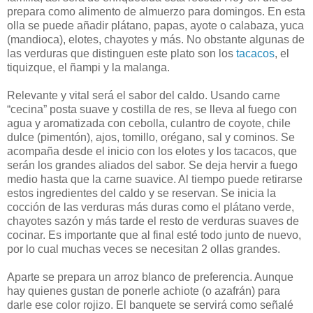
prepara como alimento de almuerzo para domingos. En esta
olla se puede añadir plátano, papas, ayote o calabaza, yuca
(mandioca), elotes, chayotes y más. No obstante algunas de
las verduras que distinguen este plato son los
tacacos
, el
tiquizque, el ñampi y la malanga.
Relevante y vital será el sabor del caldo. Usando carne
“cecina” posta suave y costilla de res, se lleva al fuego con
agua y aromatizada con cebolla, culantro de coyote, chile
dulce (pimentón), ajos, tomillo, orégano, sal y cominos. Se
acompaña desde el inicio con los elotes y los tacacos, que
serán los grandes aliados del sabor. Se deja hervir a fuego
medio hasta que la carne suavice. Al tiempo puede retirarse
estos ingredientes del caldo y se reservan. Se inicia la
cocción de las verduras más duras como el plátano verde,
chayotes sazón y más tarde el resto de verduras suaves de
cocinar. Es importante que al final esté todo junto de nuevo,
por lo cual muchas veces se necesitan 2 ollas grandes.
Aparte se prepara un arroz blanco de preferencia. Aunque
hay quienes gustan de ponerle achiote (o azafrán) para
darle ese color rojizo. El banquete se servirá como señalé