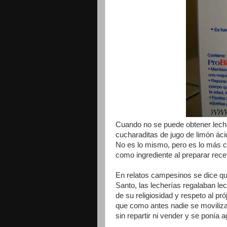
Cuando no se puede obtener leche
cucharaditas de jugo de limón áci
No es lo mismo, pero es lo más c
como ingrediente al preparar rece
En relatos campesinos se dice qu
Santo, las lecherías regalaban le
de su religiosidad y respeto al p
que como antes nadie se moviliza
sin repartir ni vender y se ponía ag