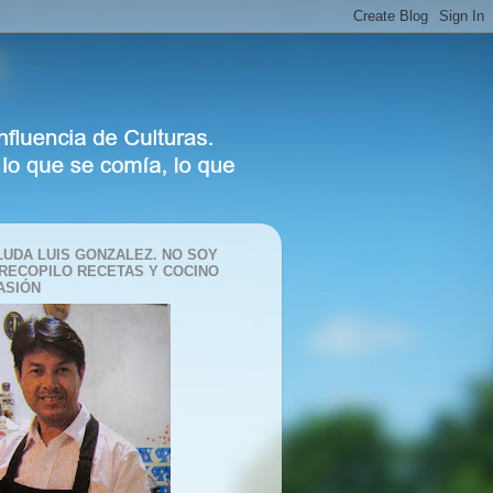
LUDA LUIS GONZALEZ. NO SOY
 RECOPILO RECETAS Y COCINO
ASIÓN