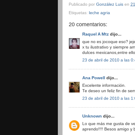
Publicado por
González Luis
en
21
Etiquetas:
leche agria
20 comentarios:
Raquel A Mtz
dijo...
que no es jocoque eso? jej
x tu ilustrativo y siempre 
dulces mexicanos,entre ell
23 de abril de 2010 a las 0
Ana Powell
dijo...
Excelente información.
Te deseo un feliz fin de se
23 de abril de 2010 a las 1
Unknown
dijo...
Lo que más me gusta de ven
aprendo!!!! Besos amigo y 