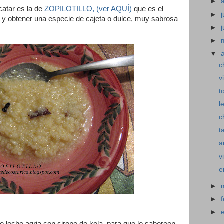
►
catar es la de
ZOPILOTILLO, (ver AQUÍ)
que es el
►
j
r y obtener una especie de cajeta o dulce, muy sabrosa
►
►
▼
c
v
t
l
c
t
a
v
e
►
►
►