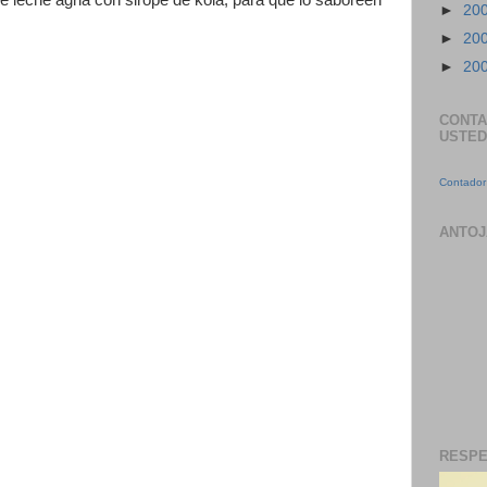
 de leche agria con sirope de kola, para que lo saboreen
►
20
►
20
►
20
CONTA
USTED
Contador 
ANTOJ
RESPE