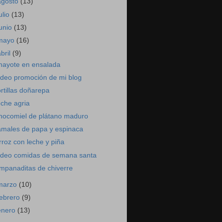
agosto
(13)
ulio
(13)
junio
(13)
mayo
(16)
abril
(9)
hayote en ensalada
ideo promoción de mi blog
ortillas doñarepa
eche agria
hocomiel de plátano maduro
amales de papa y espinaca
rroz con leche y piña
ideo comidas de semana santa
mpanaditas de chiverre
marzo
(10)
febrero
(9)
enero
(13)