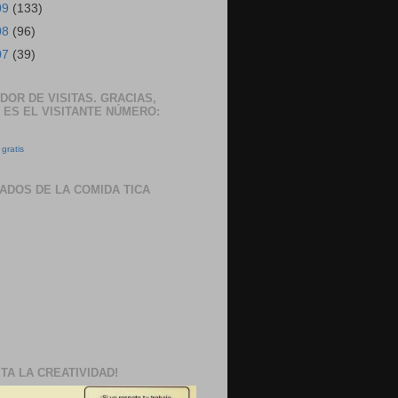
09
(133)
08
(96)
07
(39)
DOR DE VISITAS. GRACIAS,
 ES EL VISITANTE NÚMERO:
gratis
ADOS DE LA COMIDA TICA
TA LA CREATIVIDAD!