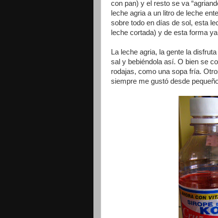
con pan) y el resto se va “agrian
leche agria a un litro de leche e
sobre todo en días de sol, esta l
leche cortada) y de esta forma ya
La leche agria, la gente la disfru
sal y bebiéndola así. O bien se 
rodajas, como una sopa fría. Otro
siempre me gustó desde pequeño f