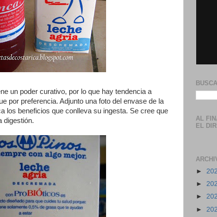
BUSCA
ne un poder curativo, por lo que hay tendencia a
 por preferencia. Adjunto una foto del envase de la
a los beneficios que conlleva su ingesta. Se cree que
AL FI
 digestión.
EL DI
ARCHI
►
20
►
20
►
20
►
20