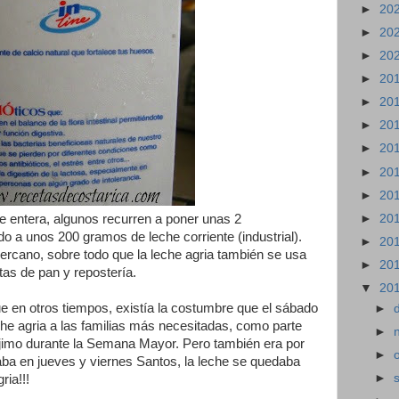
►
20
►
20
►
20
►
20
►
20
►
20
►
20
►
20
►
20
►
20
 entera, algunos recurren a poner unas 2
do a unos 200 gramos de leche corriente (industrial).
►
20
ercano, sobre todo que la leche agria también se usa
►
20
tas de pan y repostería.
▼
20
e en otros tiempos, existía la costumbre que el sábado
►
che agria a las familias más necesitadas, como parte
►
rójimo durante la Semana Mayor. Pero también era por
►
ba en jueves y viernes Santos, la leche se quedaba
►
ria!!!