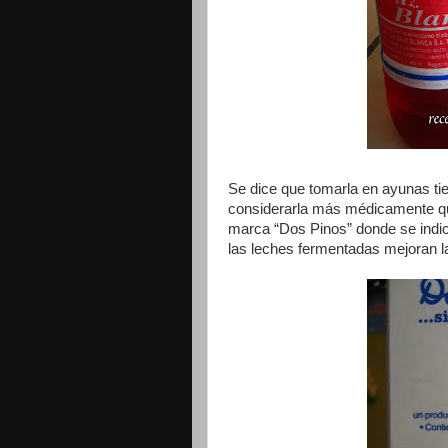
Se dice que tomarla en ayunas tie
considerarla más médicamente que
marca “Dos Pinos” donde se indic
las leches fermentadas mejoran la