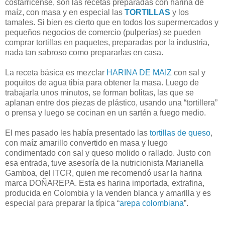
costarricense, son las recetas preparadas con harina de
maíz, con masa y en especial las
TORTILLAS
y los
tamales. Si bien es cierto que en todos los supermercados y
pequeños negocios de comercio (pulperías) se pueden
comprar tortillas en paquetes, preparadas por la industria,
nada tan sabroso como prepararlas en casa.
La receta básica es mezclar
HARINA DE MAIZ
con sal y
poquitos de agua tibia para obtener la masa. Luego de
trabajarla unos minutos, se forman bolitas, las que se
aplanan entre dos piezas de plástico, usando una “tortillera”
o prensa y luego se cocinan en un sartén a fuego medio.
El mes pasado les había presentado las
tortillas de queso
,
con maíz amarillo convertido en masa y luego
condimentado con sal y queso molido o rallado. Justo con
esa entrada, tuve asesoría de la nutricionista Marianella
Gamboa, del ITCR, quien me recomendó usar la harina
marca DOÑAREPA. Esta es harina importada, extrafina,
producida en Colombia y la venden blanca y amarilla y es
especial para preparar la típica “
arepa colombiana
”.