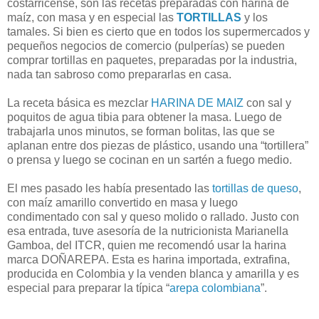
costarricense, son las recetas preparadas con harina de
maíz, con masa y en especial las
TORTILLAS
y los
tamales. Si bien es cierto que en todos los supermercados y
pequeños negocios de comercio (pulperías) se pueden
comprar tortillas en paquetes, preparadas por la industria,
nada tan sabroso como prepararlas en casa.
La receta básica es mezclar
HARINA DE MAIZ
con sal y
poquitos de agua tibia para obtener la masa. Luego de
trabajarla unos minutos, se forman bolitas, las que se
aplanan entre dos piezas de plástico, usando una “tortillera”
o prensa y luego se cocinan en un sartén a fuego medio.
El mes pasado les había presentado las
tortillas de queso
,
con maíz amarillo convertido en masa y luego
condimentado con sal y queso molido o rallado. Justo con
esa entrada, tuve asesoría de la nutricionista Marianella
Gamboa, del ITCR, quien me recomendó usar la harina
marca DOÑAREPA. Esta es harina importada, extrafina,
producida en Colombia y la venden blanca y amarilla y es
especial para preparar la típica “
arepa colombiana
”.