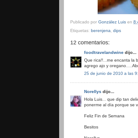
Publicado por
González Luis
en
8:
Etiquetas:
berenjena
,
dips
12 comentarios:
foodtravelandwine
dijo...
Que rica!!...me encanta la 
agrego ajo y oregano.....A
25 de junio de 2010 a las 9
Norellys
dijo...
Hola Luis... que dip tan del
ponerme al día porque se v
Feliz Fin de Semana
Besitos