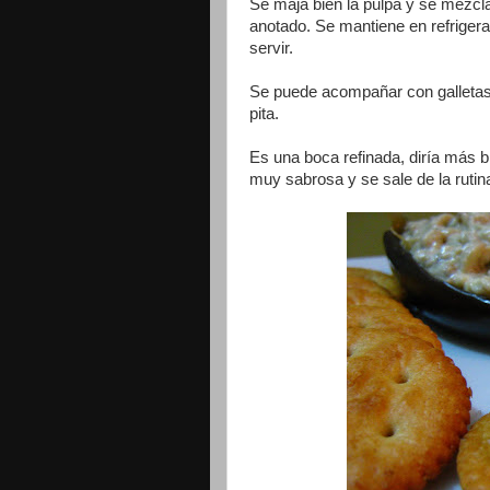
Se maja bien la pulpa y se mezcla
anotado. Se mantiene en refrige
servir.
Se puede acompañar con galletas s
pita.
Es una boca refinada, diría más b
muy sabrosa y se sale de la rutin