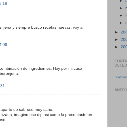
►
8:19
►
►
►
enjena y siempre busco recetas nuevas, voy a
►
20
►
20
4:06
►
20
CONTA
USTED
 combinación de ingredientes. Hoy por mi casa
berenjena.
Contador 
:31
ANTOJ
 aparte de sabroso muy sano.
ilizada, imagino ese dip asi como lo presentaste en
oso!