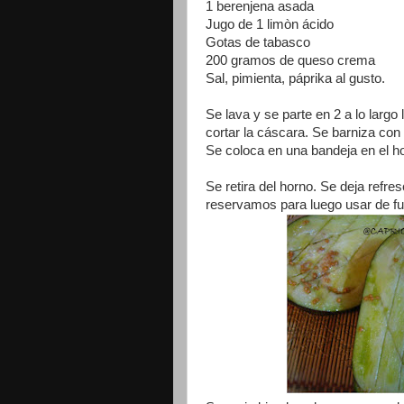
1 berenjena asada
Jugo de 1 limòn ácido
Gotas de tabasco
200 gramos de queso crema
Sal, pimienta, páprika al gusto.
Se lava y se parte en 2 a lo largo
cortar la cáscara. Se barniza con 
Se coloca en una bandeja en el h
Se retira del horno. Se deja refre
reservamos para luego usar de fue