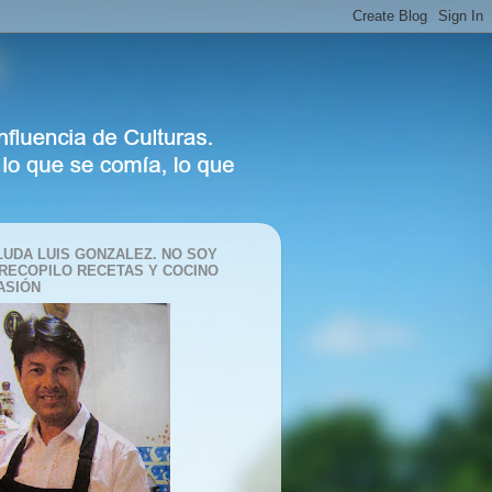
LUDA LUIS GONZALEZ. NO SOY
 RECOPILO RECETAS Y COCINO
ASIÓN