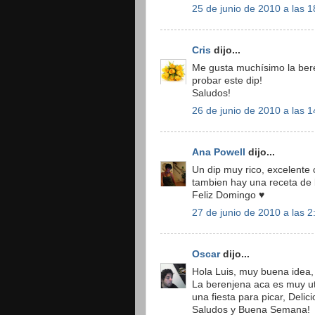
25 de junio de 2010 a las 1
Cris
dijo...
Me gusta muchísimo la ber
probar este dip!
Saludos!
26 de junio de 2010 a las 1
Ana Powell
dijo...
Un dip muy rico, excelente
tambien hay una receta de 
Feliz Domingo ♥
27 de junio de 2010 a las 2
Oscar
dijo...
Hola Luis, muy buena idea,
La berenjena aca es muy ut
una fiesta para picar, Delici
Saludos y Buena Semana!