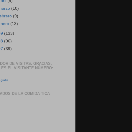
abril
(9)
marzo
(10)
febrero
(9)
enero
(13)
09
(133)
08
(96)
07
(39)
DOR DE VISITAS. GRACIAS,
 ES EL VISITANTE NÚMERO:
gratis
ADOS DE LA COMIDA TICA