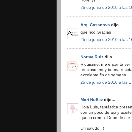
Norellys
25 de junio de 2010 a las 1
Arq. Casanova
dijo...
que rico Gracias
25 de junio de 2010 a las 1
Norma Ruiz
dijo...
Riquisimo, me encanta ver l
precioso, muy buena receta
excelente fin de semana.
25 de junio de 2010 a las 1
Mari Nuñez
dijo...
Hola Luis, fantástica prese
con un poco de ajo y aceite
queso crema. Debe de ser r
Un saludo : )