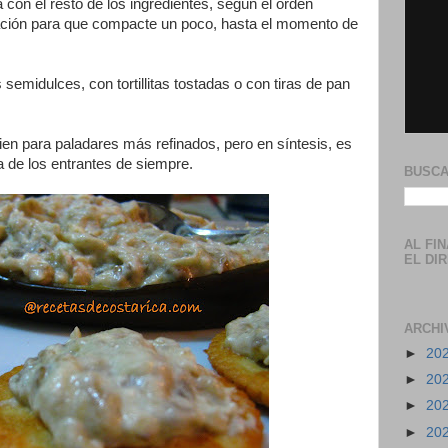
 con el resto de los ingredientes, según el orden
ración para que compacte un poco, hasta el momento de
emidulces, con tortillitas tostadas o con tiras de pan
ien para paladares más refinados, pero en síntesis, es
a de los entrantes de siempre.
BUSCA
AL FI
EL DI
ARCHI
►
20
►
20
►
20
►
20