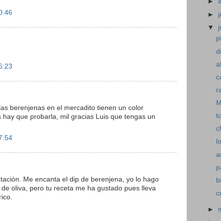
►
0:46
►
j
▼
p
d
a
6:23
c
r
M
as berenjenas en el mercadito tienen un color
t
 hay que probarla, mil gracias Luis que tengas un
c
7:54
l
a
p
ntación. Me encanta el dip de berenjena, yo lo hago
b
 de oliva, pero tu receta me ha gustado pues lleva
c
ico.
►