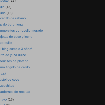
agosto
(13)
ulio
(13)
junio
(13)
icadillo de rábano
ip de berenjena
lmuercitos de repollo morado
ajetas de coco y leche
atatouille
i blog cumple 3 años!
orta de yuca dulce
horicitos de plátano
omo fingido de cerdo
razá
astel de coco
izcochitos
uadernos de recetas
mayo
(16)