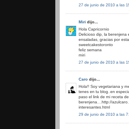
27 de junio de 2010 a las 1
Miri
dijo...
Hola Capricornio
Delicioso dip, la berenjena
ensaladas, gracias por esta
sweetcakestoronto
feliz semana
miri
27 de junio de 2010 a las 1
Caro
dijo...
Hola!! Soy vegetariana y m
tenes en tu blog..en especia
paso el link de mi receta de
berenjena....http://azulca
interesantes.html
29 de junio de 2010 a las 7