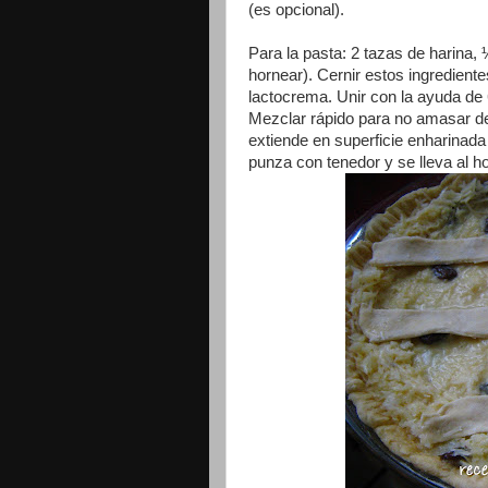
(es opcional).
Para la pasta: 2 tazas de harina,
hornear). Cernir estos ingredient
lactocrema. Unir con la ayuda de
Mezclar rápido para no amasar de
extiende en superficie enharinad
punza con tenedor y se lleva al h