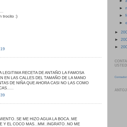
►
►
..
►
trocito :)
►
►
20
►
20
►
20
:19
CONTA
USTED
 LEGITIMA RECETA DE ANTAÑO LA FAMOSA
Contador 
N EN LAS CALLES DEL TAMAÑO DE LA MANO
TAS DE NIÑA QUE AHORA CASI NO LAS COMO
S......
ANTOJ
:39
MIENTO..SE ME HIZO AGUA LA BOCA..ME
 Y EL COCO MAS...MM..INGRATO..NO ME