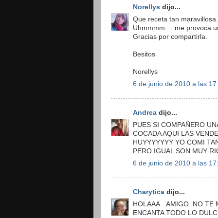
Norellys
dijo...
Que receta tan maravillosa..
Uhmmmm.... me provoca un 
Gracias por compartirla.
Besitos
Norellys
6 de junio de 2010 a las 17
Andrea
dijo...
PUES SI COMPAÑERO UNA
COCADA AQUI LAS VENDE
HUYYYYYYY YO COMI TAN
PERO IGUAL SON MUY RICA
6 de junio de 2010 a las 17
Charytica
dijo...
HOLAAA...AMIGO..NO TE 
ENCANTA TODO LO DULCE