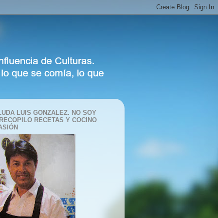
LUDA LUIS GONZALEZ. NO SOY
 RECOPILO RECETAS Y COCINO
ASIÓN