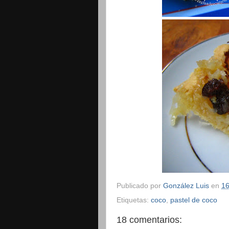
Publicado por
González Luis
en
16
Etiquetas:
coco
,
pastel de coco
18 comentarios: