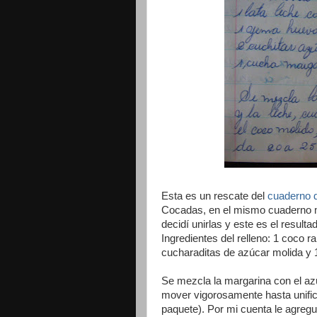
Esta es un rescate del
cuaderno 
Cocadas, en el mismo cuaderno me
decidí unirlas y este es el resulta
Ingredientes del relleno: 1 coco 
cucharaditas de azúcar molida y 
Se mezcla la margarina con el azú
mover vigorosamente hasta unifica
paquete). Por mi cuenta le agreg