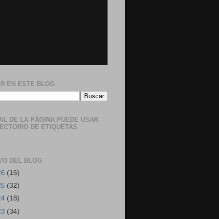
R EN ESTE BLOG
NAL DE LA PÁGINA PUEDE USAR
RECTORIO DE ETIQUETAS
VO DEL BLOG
26
(16)
25
(32)
24
(18)
23
(34)