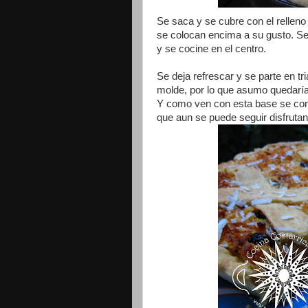
Se saca y se cubre con el relleno
se colocan encima a su gusto. Se
y se cocine en el centro.
Se deja refrescar y se parte en tri
molde, por lo que asumo quedarí
Y como ven con esta base se conv
que aun se puede seguir disfrutan