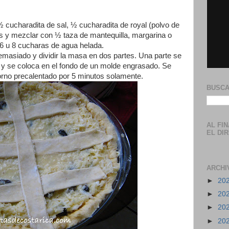
 ½ cucharadita de sal, ½ cucharadita de royal (polvo de
es y mezclar con ½ taza de mantequilla, margarina o
 6 u 8 cucharas de agua helada.
masiado y dividir la masa en dos partes. Una parte se
a y se coloca en el fondo de un molde engrasado. Se
orno precalentado por 5 minutos solamente.
BUSCA
AL FI
EL DI
ARCHI
►
20
►
20
►
20
►
20