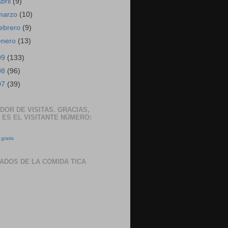
abril
(9)
marzo
(10)
febrero
(9)
enero
(13)
09
(133)
08
(96)
07
(39)
DOR DE VISITAS. GRACIAS,
 ES EL VISITANTE NÚMERO:
gratis
ADOS DE LA COMIDA TICA