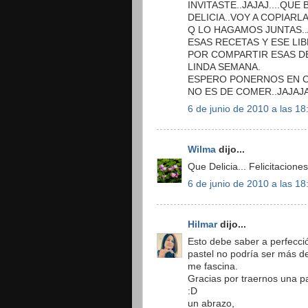
INVITASTE..JAJAJ....QU
DELICIA..VOY A COPIARL
Q LO HAGAMOS JUNTAS.
ESAS RECETAS Y ESE LI
POR COMPARTIR ESAS DE
LINDA SEMANA.
ESPERO PONERNOS EN C
NO ES DE COMER..JAJAJA
6 de junio de 2010 a las 18
Wilma
dijo...
Que Delicia... Felicitaciones
6 de junio de 2010 a las 18
Hilmar
dijo...
Esto debe saber a perfecci
pastel no podría ser más del
me fascina.
Gracias por traernos una p
:D
un abrazo,