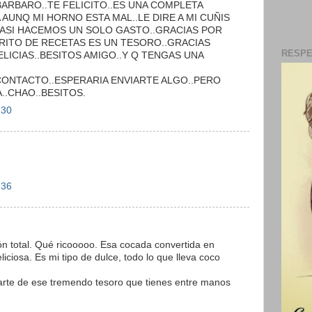
E BARBARO..TE FELICITO..ES UNA COMPLETA
A AUNQ MI HORNO ESTA MAL..LE DIRE A MI CUÑIS
.ASI HACEMOS UN SOLO GASTO..GRACIAS POR
BRITO DE RECETAS ES UN TESORO..GRACIAS
RESPE
LICIAS..BESITOS AMIGO..Y Q TENGAS UNA
ONTACTO..ESPERARIA ENVIARTE ALGO..PERO
..CHAO..BESITOS.
:30
:36
ón total. Qué ricooooo. Esa cocada convertida en
iciosa. Es mi tipo de dulce, todo lo que lleva coco
arte de ese tremendo tesoro que tienes entre manos