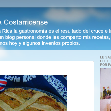
LE SA
CHEF,
POR P