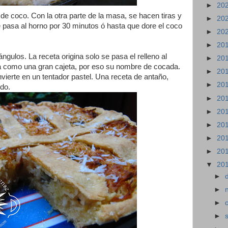
►
20
 de coco. Con la otra parte de la masa, se hacen tiras y
►
20
 pasa al horno por 30 minutos ó hasta que dore el coco
►
20
►
20
ángulos. La receta origina solo se pasa el relleno al
►
20
a como una gran cajeta, por eso su nombre de cocada.
►
20
ierte en un tentador pastel. Una receta de antaño,
►
20
do.
►
20
►
20
►
20
►
20
►
20
▼
20
►
►
►
►