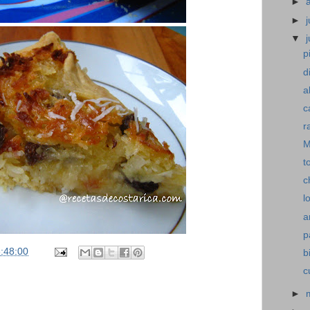
►
►
j
▼
p
d
a
c
r
M
t
c
l
a
p
:48:00
b
c
►