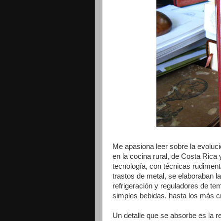
Me apasiona leer sobre la evoluci
en la cocina rural, de Costa Rica
tecnología, con técnicas rudiment
trastos de metal, se elaboraban la
refrigeración y reguladores de t
simples bebidas, hasta los más 
Un detalle que se absorbe es la r