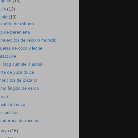
agosto
(13)
ulio
(13)
junio
(13)
icadillo de rábano
ip de berenjena
lmuercitos de repollo morado
ajetas de coco y leche
atatouille
i blog cumple 3 años!
orta de yuca dulce
horicitos de plátano
omo fingido de cerdo
razá
astel de coco
izcochitos
uadernos de recetas
mayo
(16)