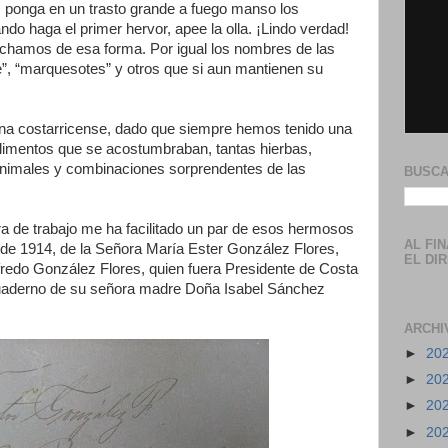
: ponga en un trasto grande a fuego manso los
do haga el primer hervor, apee la olla. ¡Lindo verdad!
chamos de esa forma. Por igual los nombres de las
be”, “marquesotes” y otros que si aun mantienen su
cina costarricense, dado que siempre hemos tenido una
alimentos que se acostumbraban, tantas hierbas,
 animales y combinaciones sorprendentes de las
BUSCA
ra de trabajo me ha facilitado un par de esos hermosos
AL FI
 de 1914, de la Señora María Ester González Flores,
EL DI
fredo González Flores, quien fuera Presidente de Costa
cuaderno de su señora madre Doña Isabel Sánchez
ARCHI
►
20
►
20
►
20
►
20