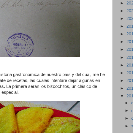
►
20
►
20
►
20
►
20
►
20
►
20
►
20
►
20
►
20
►
20
historia gastronómica de nuestro país y del cual, me he
ate de recetas, las cuales intentaré dejar algunas en
►
20
as. La primera serán los bizcochitos, un clásico de
►
20
 especial.
▼
20
►
►
►
►