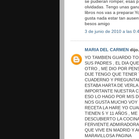
se pudieran romper, esas p
olvidadas. Tengo unas gana
libros nos vas a preparar.Y
gusta nada estar tan ausent
besos amigo
3 de junio de 2010 a las 0:
MARIA DEL CARMEN
dijo.
YO TAMBIEN GUARDO TO
SUS PADRES , EL DIA QUE
OTRO , ME DIO POR PENS
DIJE TENGO QUE TENER 
CUADERNO Y PREGUNTAR
ESTABA HARTA DE VERLA
IMPORTANTE NUESTRA C
ESO LO HAGO POR MIS 
NOS GUSTA MUCHO VOY 
RECETA LA HARE YO CUA
TIENEN 5 Y 11 AÑOS , M
DESCUBIERTO LA COCINA
FERVIENTE ADMIRADORA 
QUE VIVE EN MADRID Y 
MARAVILLOSA PAGINA