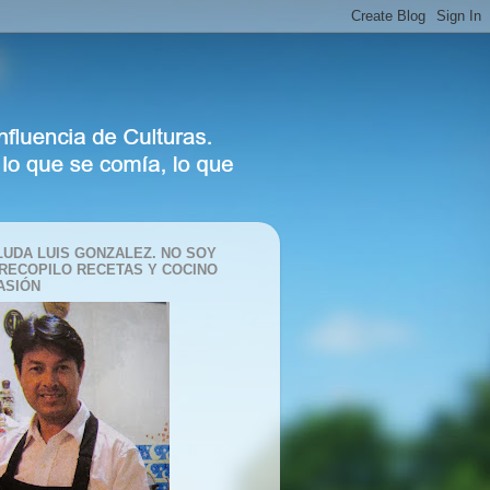
LUDA LUIS GONZALEZ. NO SOY
 RECOPILO RECETAS Y COCINO
ASIÓN