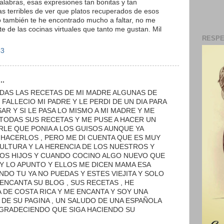
alabras, esas expresiones tan bonitas y tan
s terribles de ver que platos recuperados de esos
o también te he encontrado mucho a faltar, no me
e de las cocinas virtuales que tanto me gustan. Mil
RESPE
43
..
DAS LAS RECETAS DE MI MADRE ALGUNAS DE
 FALLECIO MI PADRE Y LE PERDI DE UN DIA PARA
AR Y SI LE PASA LO MISMO A MI MADRE Y ME
TODAS SUS RECETAS Y ME PUSE A HACER UN
LE QUE PONIA A LOS GUISOS AUNQUE YA
 HACERLOS , PERO ME DI CUENTA QUE ES MUY
ULTURA Y LA HERENCIA DE LOS NUESTROS Y
DOS HIJOS Y CUANDO COCINO ALGO NUEVO QUE
Y LO APUNTO Y ELLOS ME DICEN MAMA ESA
NDO TU YA NO PUEDAS Y ESTES VIEJITA Y SOLO
E ENCANTA SU BLOG , SUS RECETAS , HE
 DE COSTA RICA Y ME ENCANTA Y SOY UNA
DE SU PAGINA , UN SALUDO DE UNA ESPAÑOLA
AGRADECIENDO QUE SIGA HACIENDO SU