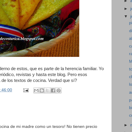
►
►
j
▼
p
d
a
c
r
M
rno de estos, que es parte de la herencia familiar. Yo
t
iódico, revistas y hasta este blog. Pero esos
c
 de los textos de cocina. Verdad que sí?
l
:46:00
a
p
b
c
►
ocina de mi madre como un tesoro! No tienen precio