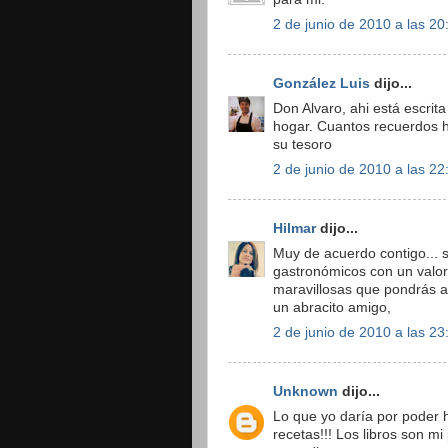
2 de junio de 2010 a las 20
González Luis
dijo...
Don Alvaro, ahi está escrita 
hogar. Cuantos recuerdos 
su tesoro
2 de junio de 2010 a las 22
Hilmar
dijo...
Muy de acuerdo contigo... 
gastronómicos con un valor 
maravillosas que pondrás a
un abracito amigo,
2 de junio de 2010 a las 23
Unknown
dijo...
Lo que yo daría por poder 
recetas!!! Los libros son m