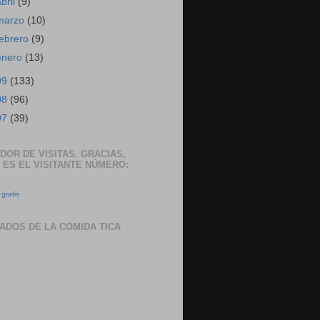
abril
(9)
marzo
(10)
febrero
(9)
enero
(13)
09
(133)
08
(96)
07
(39)
DOR DE VISITAS. GRACIAS,
 ES EL VISITANTE NÚMERO:
gratis
ADOS DE LA COMIDA TICA