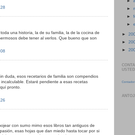
►
:28
►
►
►
toda una historia, la de su familia, la de la cocina de
►
20
hermosos debe tener al verlos. Que bueno que son
►
20
►
20
:08
CONTA
USTED
sin duda, esos recetarios de familia son compendios
incalculable. Estaré pendiente a esas recetas
Contador 
quí pronto.
ANTOJ
:26
hojear con sumo mimo esos libros tan antiguos de
i pasión, esas hojas que dan miedo hasta tocar por si