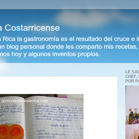
LE SA
CHEF,
POR P