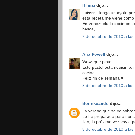
Hilmar
dijo...
Luissss, tengo un ayote pr
esta receta me viene como a
En Venezuela le decimos tor
besos,
7 de octubre de 2010 a las
Ana Powell
dijo...
Wow, que pinta.
Este pastel esta riquisimo, 
cocina.
Feliz fin de semana ♥
8 de octubre de 2010 a las
Borinkeando
dijo...
La verdad que se ve sabro
Lo he preparado pero nunc
flan, la próxima vez voy a
8 de octubre de 2010 a las