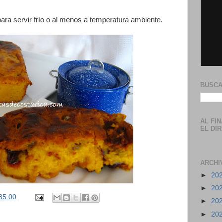
, para servir frío o al menos a temperatura ambiente.
BUSCA
AL FI
EL DI
ARCHI
►
20
►
20
35:00
►
20
►
20