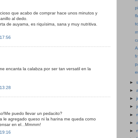
p
ecioso que acabo de comprar hace unos minutos y
f
nillo al dedo.
t
ta de auyama, es riquísima, sana y muy nutritiva.
m
 17:56
c
A
f
p
me encanta la calabza por ser tan versatil en la
e
►
 13:28
►
►
j
►
so!Me puedo llevar un pedacito?
►
a le agregado queso ni la harina me queda como
►
 pensar en el...Mmmm!
►
 19:16