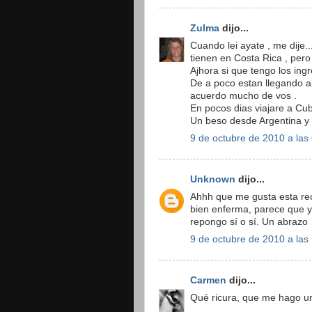
Zulma
dijo...
Cuando lei ayate , me dije..
tienen en Costa Rica , pero 
Ajhora si que tengo los ing
De a poco estan llegando a
acuerdo mucho de vos .
En pocos dias viajare a Cu
Un beso desde Argentina y d
9 de octubre de 2010 a las
Unknown
dijo...
Ahhh que me gusta esta rec
bien enferma, parece que y
repongo sí o sí. Un abrazo
9 de octubre de 2010 a las
Carmen
dijo...
Qué ricura, que me hago un