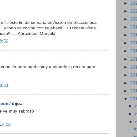
►
20
►
20
►
20
tre!!...este fin de semana es Accion de Gracias aca
►
20
..y todo se cocina con calabaza....tu receta viene
iciosa!!......Abrazotes, Marcela
►
20
 8:50
►
20
►
20
►
20
o conocía pero aquí estoy anotando la receta para
►
20
►
20
►
20
 8:53
►
20
▼
20
.com/
dijo...
►
se ve muy sabroso
►
▼
 14:08
t
m