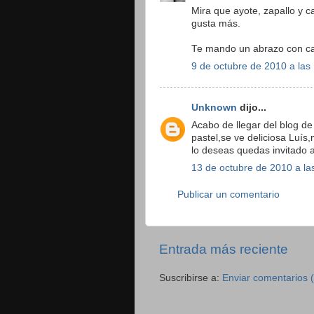
Mira que ayote, zapallo y c
gusta más.
Te mando un abrazo con ca
9 de octubre de 2010 a las
Unknown
dijo...
Acabo de llegar del blog d
pastel,se ve deliciosa Luí
lo deseas quedas invitado 
13 de octubre de 2010 a la
Publicar un comentario
Entrada más reciente
Suscribirse a:
Enviar comentarios 