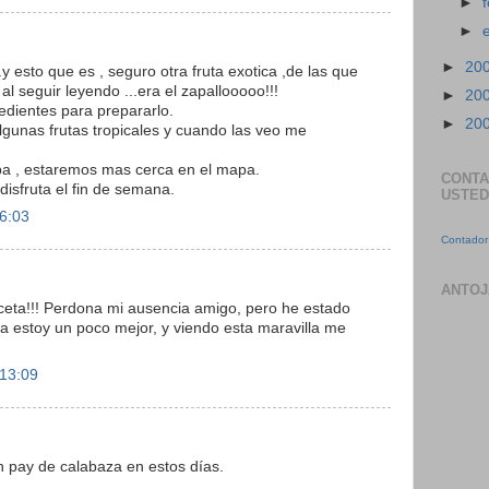
►
►
►
20
.y esto que es , seguro otra fruta exotica ,de las que
al seguir leyendo ...era el zapallooooo!!!
►
20
redientes para prepararlo.
►
20
lgunas frutas tropicales y cuando las veo me
ba , estaremos mas cerca en el mapa.
CONTA
isfruta el fin de semana.
USTED
 6:03
Contador 
ANTOJ
eta!!! Perdona mi ausencia amigo, pero he estado
a estoy un poco mejor, y viendo esta maravilla me
 13:09
 pay de calabaza en estos días.