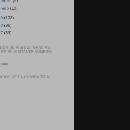
febrero
(9)
enero
(13)
09
(133)
08
(96)
07
(39)
DOR DE VISITAS. GRACIAS,
 ES EL VISITANTE NÚMERO:
gratis
ADOS DE LA COMIDA TICA