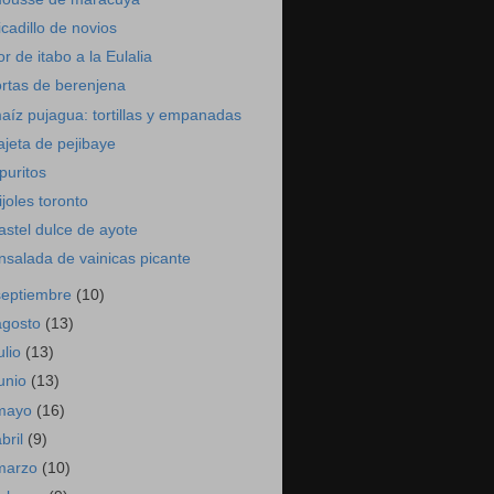
icadillo de novios
lor de itabo a la Eulalia
ortas de berenjena
aíz pujagua: tortillas y empanadas
ajeta de pejibaye
puritos
rijoles toronto
astel dulce de ayote
nsalada de vainicas picante
septiembre
(10)
agosto
(13)
ulio
(13)
junio
(13)
mayo
(16)
abril
(9)
marzo
(10)