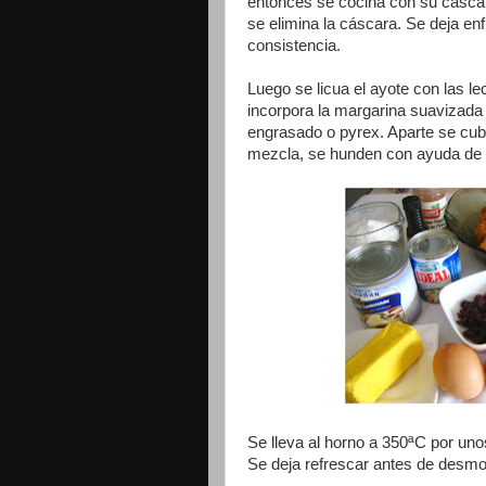
entonces se cocina con su cáscar
se elimina la cáscara. Se deja enf
consistencia.
Luego se licua el ayote con las le
incorpora la margarina suavizada
engrasado o pyrex. Aparte se cub
mezcla, se hunden con ayuda de 
Se lleva al horno a 350ªC por uno
Se deja refrescar antes de desmo