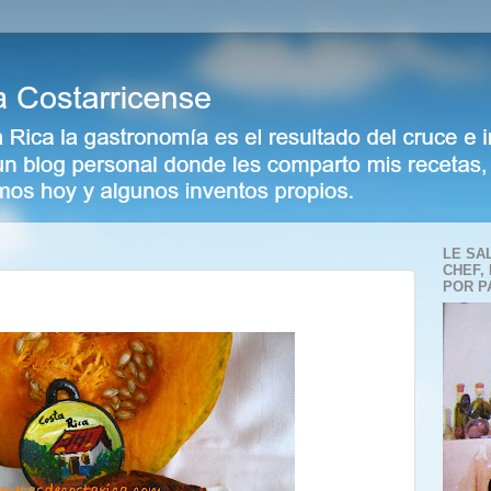
LE SA
CHEF,
POR P