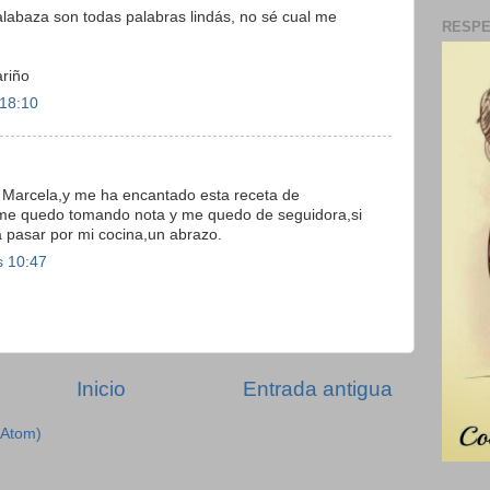
alabaza son todas palabras lindás, no sé cual me
RESPE
riño
 18:10
e Marcela,y me ha encantado esta receta de
s,me quedo tomando nota y me quedo de seguidora,si
a pasar por mi cocina,un abrazo.
s 10:47
Inicio
Entrada antigua
(Atom)