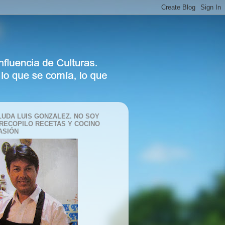
LUDA LUIS GONZALEZ. NO SOY
 RECOPILO RECETAS Y COCINO
ASIÓN