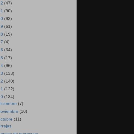
22
(47)
21
(90)
20
(93)
19
(61)
18
(19)
17
(4)
16
(34)
15
(17)
14
(96)
13
(133)
12
(140)
11
(122)
10
(134)
diciembre
(7)
noviembre
(10)
octubre
(11)
orrejas
ousse de maracuya