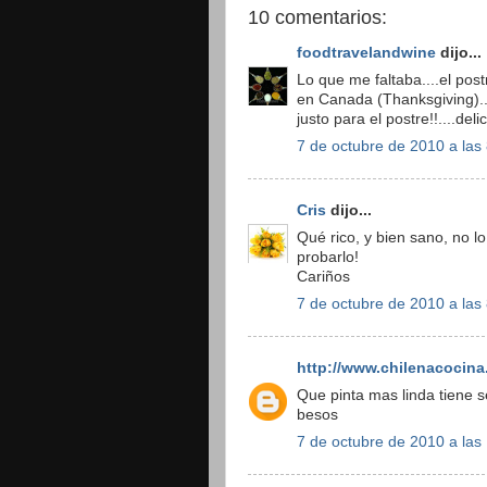
10 comentarios:
foodtravelandwine
dijo...
Lo que me faltaba....el pos
en Canada (Thanksgiving)...
justo para el postre!!....del
7 de octubre de 2010 a las
Cris
dijo...
Qué rico, y bien sano, no l
probarlo!
Cariños
7 de octubre de 2010 a las
http://www.chilenacocina
Que pinta mas linda tiene 
besos
7 de octubre de 2010 a las