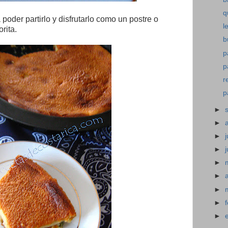
q
 poder partirlo y disfrutarlo como un postre o
l
rita.
b
p
p
r
p
►
►
►
j
►
►
►
►
►
►