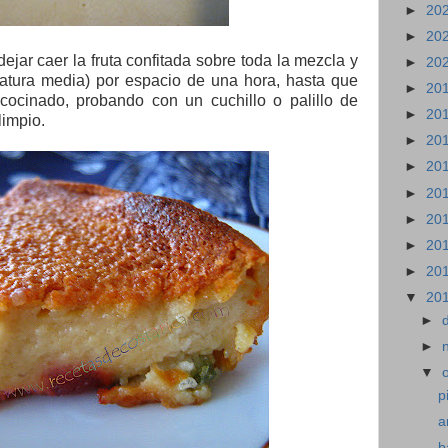
►
20
►
20
jar caer la fruta confitada sobre toda la mezcla y
►
20
ratura media) por espacio de una hora, hasta que
►
20
 cocinado, probando con un cuchillo o palillo de
►
20
limpio.
►
20
►
20
►
20
►
20
►
20
►
20
▼
20
►
►
▼
p
a
b