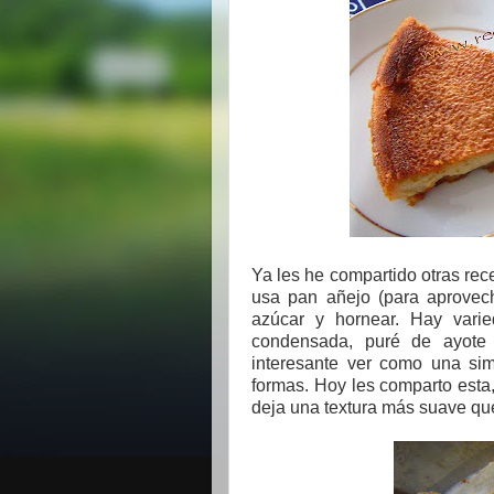
Ya les he compartido otras rec
usa pan añejo (para aprovech
azúcar y hornear. Hay varie
condensada, puré de ayote 
interesante ver como una sim
formas. Hoy les comparto esta, 
deja una textura más suave que 