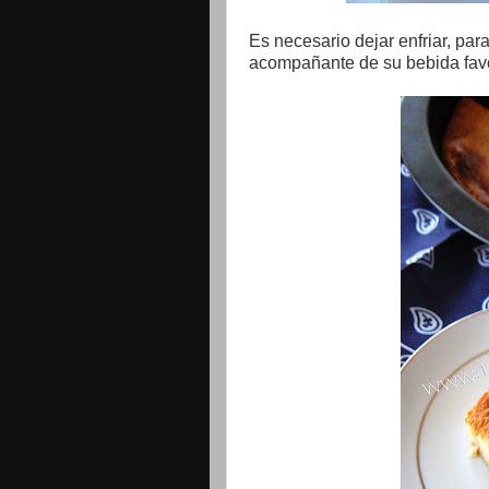
Es necesario dejar enfriar, para
acompañante de su bebida favo