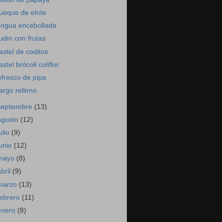
ueque de elote
engua encebollada
udin con frutas
astel de coditos
astel brócoli coliflor
efresco de pipa
argo relleno
septiembre
(13)
agosto
(12)
ulio
(9)
junio
(12)
mayo
(8)
abril
(9)
marzo
(13)
febrero
(11)
enero
(8)