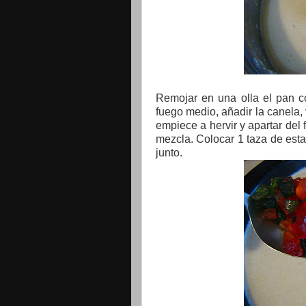
Remojar en una olla el pan c
fuego medio, añadir la canela,
empiece a hervir y apartar del 
mezcla. Colocar 1 taza de esta
junto.