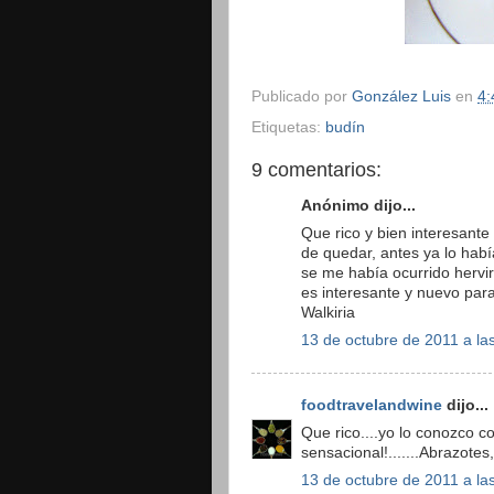
Publicado por
González Luis
en
4:
Etiquetas:
budín
9 comentarios:
Anónimo dijo...
Que rico y bien interesante
de quedar, antes ya lo habí
se me había ocurrido hervir
es interesante y nuevo para
Walkiria
13 de octubre de 2011 a la
foodtravelandwine
dijo...
Que rico....yo lo conozco c
sensacional!.......Abrazotes
13 de octubre de 2011 a la