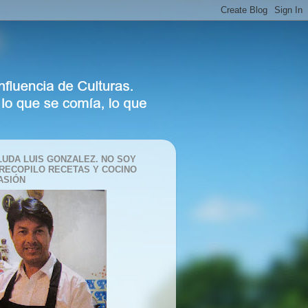
LUDA LUIS GONZALEZ. NO SOY
 RECOPILO RECETAS Y COCINO
ASIÓN