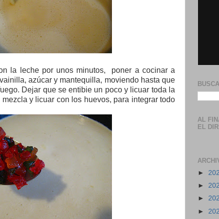
on la leche por unos minutos,
poner a cocinar a
 vainilla, azúcar y mantequilla, moviendo hasta que
BUSCA
fuego. Dejar que se entibie un poco y licuar toda la
 mezcla y licuar con los huevos, para integrar todo
AL FI
EL DI
ARCHI
►
20
►
20
►
20
►
20