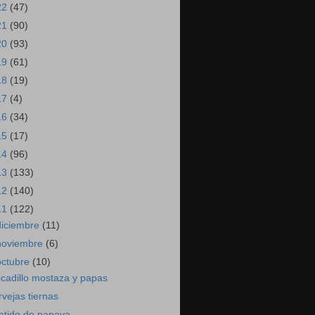
22
(47)
21
(90)
20
(93)
19
(61)
18
(19)
17
(4)
16
(34)
15
(17)
14
(96)
13
(133)
12
(140)
11
(122)
diciembre
(11)
noviembre
(6)
octubre
(10)
icadillo mostaza y papas
rvejas tiernas
atido de papaya