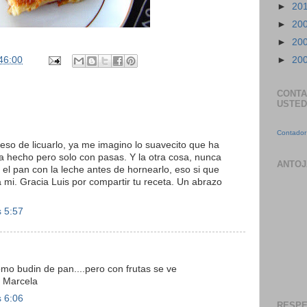
►
20
►
20
►
20
46:00
►
20
CONTA
USTED
Contador 
 eso de licuarlo, ya me imagino lo suavecito que ha
a hecho pero solo con pasas. Y la otra cosa, nunca
ANTOJ
 el pan con la leche antes de hornearlo, eso si que
 mi. Gracia Luis por compartir tu receta. Un abrazo
s 5:57
omo budin de pan....pero con frutas se ve
, Marcela
s 6:06
RESPE