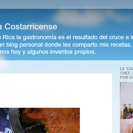
LE SA
CHEF,
POR P