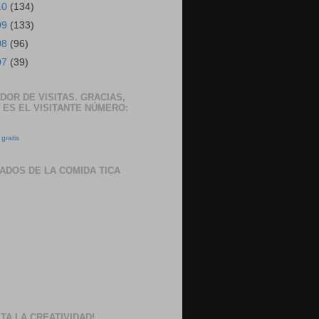
10
(134)
09
(133)
08
(96)
07
(39)
DOR DE VISITAS. GRACIAS,
 ES EL VISITANTE NÚMERO:
gratis
ADOS DE LA COMIDA TICA
TA LA CREATIVIDAD!