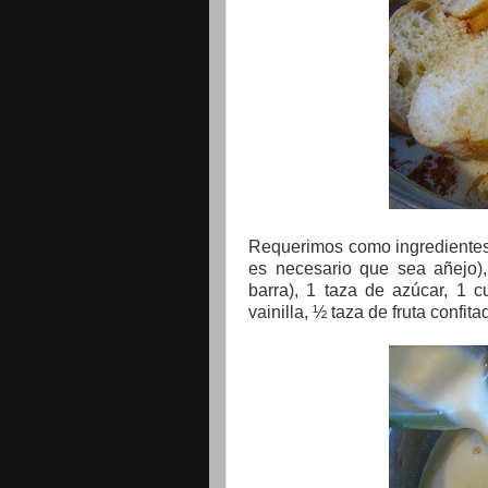
Requerimos como ingredientes:
es necesario que sea añejo),
barra), 1 taza de azúcar, 1 
vainilla, ½ taza de fruta confi