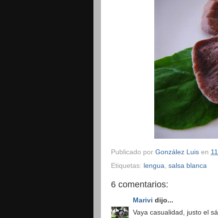
Publicado por
González Luis
en
11
Etiquetas:
lengua
,
salsa blanca
6 comentarios:
Marivi
dijo...
Vaya casualidad, justo el 