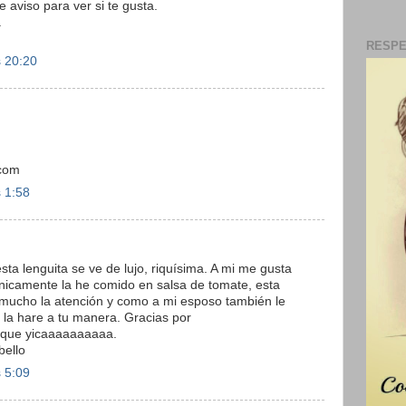
e aviso para ver si te gusta.
.
RESPE
s 20:20
.com
s 1:58
a lenguita se ve de lujo, riquísima. A mi me gusta
icamente la he comido en salsa de tomate, esta
mucho la atención y como a mi esposo también le
 la hare a tu manera. Gracias por
ue yicaaaaaaaaaa.
bello
s 5:09