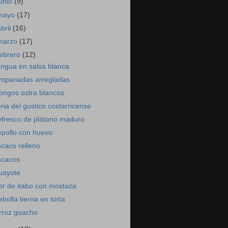
junio
(9)
mayo
(17)
abril
(16)
marzo
(17)
febrero
(12)
engua en salsa blanca
mpanadas arregladas
ongos ostra blancos
eria del gustico costarricense
efresco de plátano maduro
epollo con huevo
acaco relleno
acacos
uayote
lor de itabo con mostaza
ebolla tierna en torta
rroz guacho