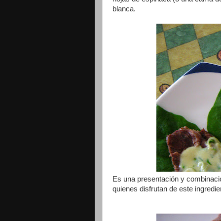
blanca.
Es una presentación y combinació
quienes disfrutan de este ingredien