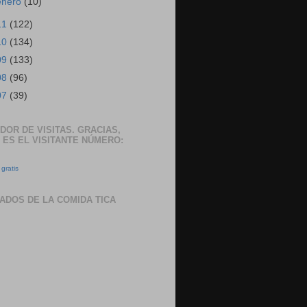
enero
(10)
11
(122)
10
(134)
09
(133)
08
(96)
07
(39)
DOR DE VISITAS. GRACIAS,
 ES EL VISITANTE NÚMERO:
gratis
ADOS DE LA COMIDA TICA