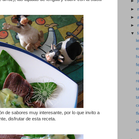
►
►
►
►
▼
l
e
h
f
r
r
t
t
c
n de sabores muy interesante, por lo que invito a
f
te, disfrutar de esta receta.
c
a