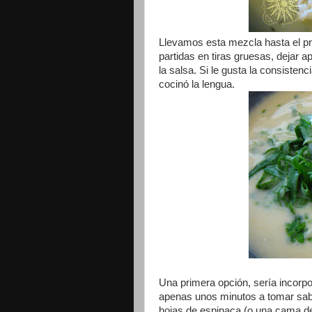
Llevamos esta mezcla hasta el pr
partidas en tiras gruesas, dejar 
la salsa. Si le gusta la consisten
cocinó la lengua.
Una primera opción, sería incorpor
apenas unos minutos a tomar sabor
hojas de espinaca (o una cama de 