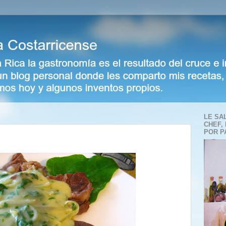
LE SA
CHEF,
POR P