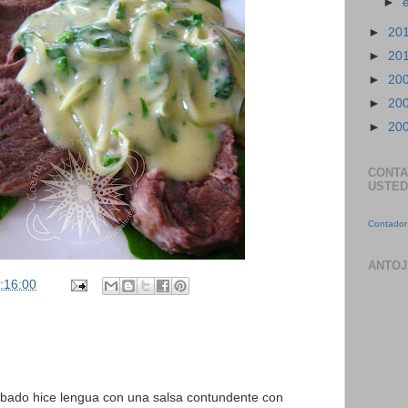
►
►
20
►
20
►
20
►
20
►
20
CONTA
USTED
Contador 
ANTOJ
:16:00
sábado hice lengua con una salsa contundente con