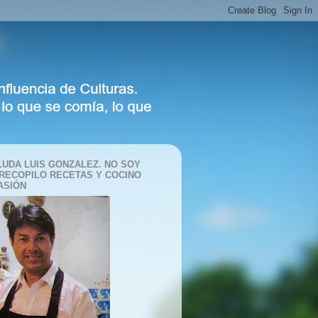
LUDA LUIS GONZALEZ. NO SOY
 RECOPILO RECETAS Y COCINO
ASIÓN