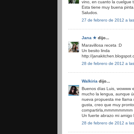
vino, en cuanto la cuelgue t
Esta tiene muy buena pinta
Saludos.
27 de febrero de 2012 a la
Jana ★
dijo...
Maravillosa receta :D
Un besito linda
http://janakitchen.blogspot
28 de febrero de 2012 a la
Walkiria
dijo...
Buenos días Luis, wowww est
mucho la lengua, aunque ún
nueva propuesta me llama 
gusta, creo que muy pronto
compartirla,mmmmmmmm q
Un fuerte abrazo mi amigo 
28 de febrero de 2012 a la