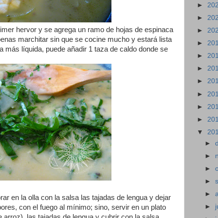
►
20
►
20
imer hervor y se agrega un ramo de hojas de espinaca
►
20
apenas marchitar sin que se cocine mucho y estará lista
►
20
cia más líquida, puede añadir 1 taza de caldo donde se
►
20
►
20
►
20
►
20
►
20
►
20
▼
20
►
►
►
►
►
ar en la olla con la salsa las tajadas de lengua y dejar
►
j
es, con el fuego al mínimo; sino, servir en un plato
arroz), las tajadas de lengua y cubrir con la salsa