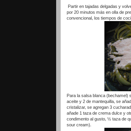
Partir en tajadas delgadas y volv
por 20 minutos más en olla de pre
convencional, los tiempos de co
Para la salsa blanca (bechamel) 
aceite y 2 de mantequilla, se añade
cristalizar, se agregan 3 cuchara
añade 1 taza de crema dulce y ot
condimento al gusto, ½ taza de qu
sour cream).