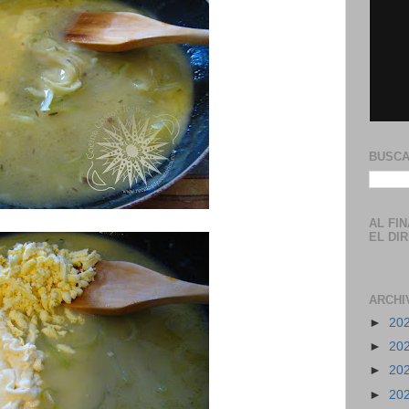
BUSCA
AL FI
EL DI
ARCHI
►
20
►
20
►
20
►
20