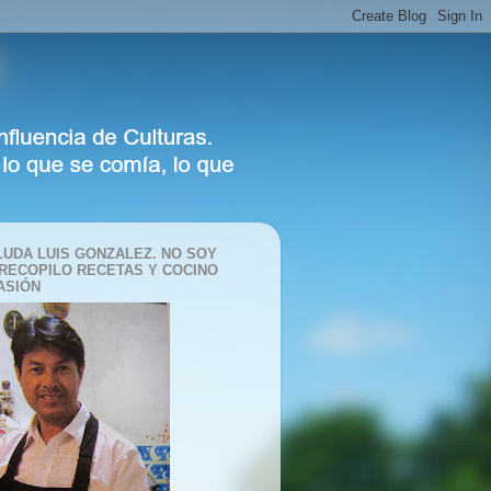
LUDA LUIS GONZALEZ. NO SOY
 RECOPILO RECETAS Y COCINO
ASIÓN