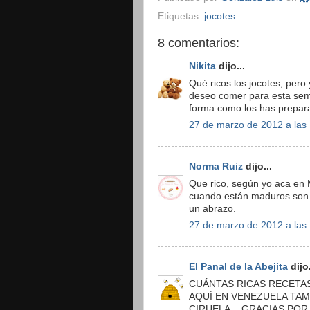
Etiquetas:
jocotes
8 comentarios:
Nikita
dijo...
Qué ricos los jocotes, pero 
deseo comer para esta sem
forma como los has prepar
27 de marzo de 2012 a las
Norma Ruiz
dijo...
Que rico, según yo aca en 
cuando están maduros son d
un abrazo.
27 de marzo de 2012 a las
El Panal de la Abejita
dijo.
CUÁNTAS RICAS RECETAS
AQUÍ EN VENEZUELA TAM
CIRUELA... GRACIAS POR