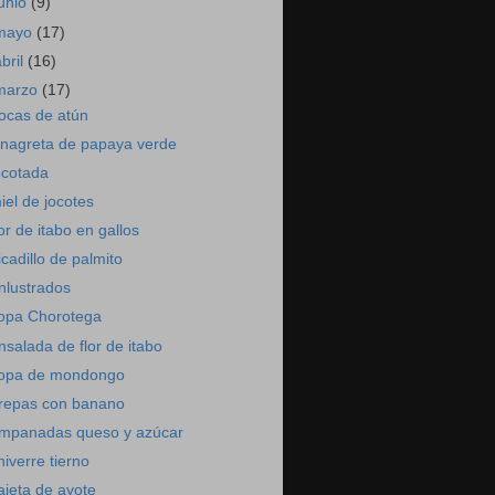
junio
(9)
mayo
(17)
abril
(16)
marzo
(17)
ocas de atún
inagreta de papaya verde
ocotada
iel de jocotes
lor de itabo en gallos
icadillo de palmito
nlustrados
opa Chorotega
nsalada de flor de itabo
opa de mondongo
repas con banano
mpanadas queso y azúcar
hiverre tierno
ajeta de ayote