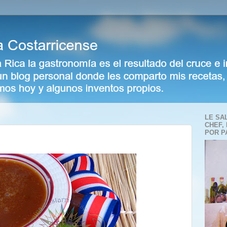
LE SA
CHEF,
POR P