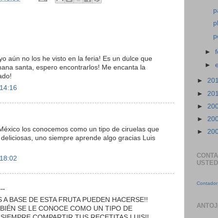
p
p
p
►
yo aún no los he visto en la feria! Es un dulce que
►
ana santa, espero encontrarlos! Me encanta la
ado!
►
20
 14:16
►
20
►
20
►
20
México los conocemos como un tipo de ciruelas que
►
20
eliciosas, uno siempre aprende algo gracias Luis
CONTA
 18:02
USTED
Contador 
..
 A BASE DE ESTA FRUTA PUEDEN HACERSE!!
ANTOJ
BIÉN SE LE CONOCE COMO UN TIPO DE
 SIEMPRE COMPARTIR TUS RECETITAS LUIS!!