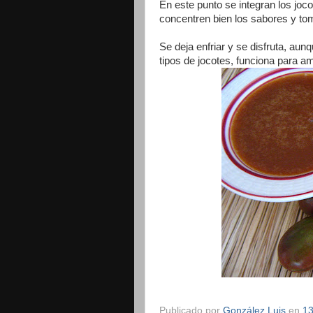
En este punto se integran los jo
concentren bien los sabores y to
Se deja enfriar y se disfruta, aun
tipos de jocotes, funciona para a
Publicado por
González Luis
en
13