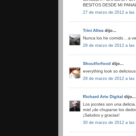
BESITOS DESDE MI PANAL
27 de marzo de 2012 a las
Trini Altea
dijo...
Nunca los he comido....a ve
28 de marzo de 2012 a las
Shoutforfood
dijo...
everything look so delicious!
28 de marzo de 2012 a las
Richard Arte Digital
dijo...
Los jocotes son una delicia.
miel ¡de chuparse los dedo
¡Saludos y gracias!
30 de marzo de 2012 a las