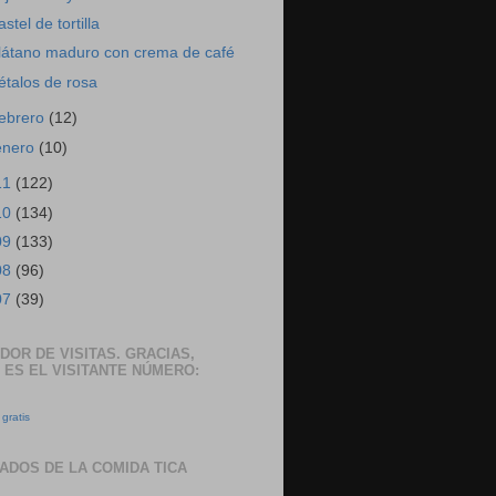
astel de tortilla
látano maduro con crema de café
étalos de rosa
febrero
(12)
enero
(10)
11
(122)
10
(134)
09
(133)
08
(96)
07
(39)
DOR DE VISITAS. GRACIAS,
 ES EL VISITANTE NÚMERO:
gratis
ADOS DE LA COMIDA TICA