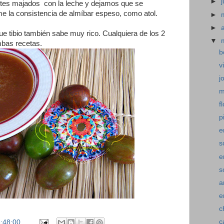
►
cotes majados con la leche y dejamos que se
me la consistencia de almíbar espeso, como atol.
►
►
que tibio también sabe muy rico. Cualquiera de los 2
▼
mbas recetas.
b
v
j
m
f
p
e
s
e
s
a
e
c
c
:48:00