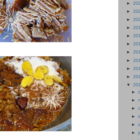
►
20
►
20
►
20
►
20
►
20
►
20
►
20
►
20
►
20
►
20
▼
20
►
►
►
►
►
►
j