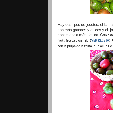
Hay dos tipos de jocotes, el llama
son más grandes y dulces y el “j
consistencia más líquida. Co
n est
fruta fresca y en miel (
VER RECETA
).
con la pulpa de la fruta, que al unir