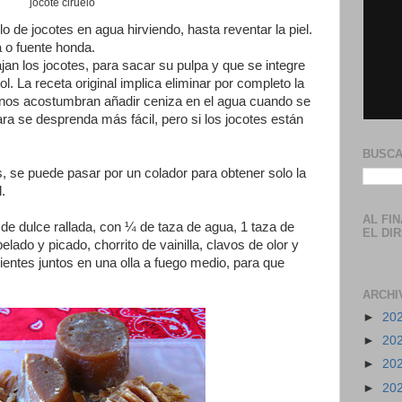
jocote ciruelo
lo de jocotes en agua hirviendo, hasta reventar la piel.
a o fuente honda.
jan los jocotes, para sacar su pulpa y que se integre
ol. La receta original implica eliminar por completo la
gunos acostumbran añadir ceniza en el agua cuando se
ara se desprenda más fácil, pero si los jocotes están
BUSCA
s, se puede pasar por un colador para obtener solo la
l.
AL FI
de dulce rallada, con ¼ de taza de agua, 1 taza de
EL DI
elado y picado, chorrito de vainilla, clavos de olor y
ientes juntos en una olla a fuego medio, para que
ARCHI
►
20
►
20
►
20
►
20