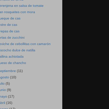
erenjena en salsa de tomate
lan rosquetes con mora
ueque de cas
ustre de cas
repas de cas
ortas de zucchini
eviche de cebollitas con camarón
iscocho dulce de natilla
allina achiotada
ueso de chancho
septiembre
(11)
agosto
(10)
ulio
(5)
junio
(9)
mayo
(17)
abril
(16)