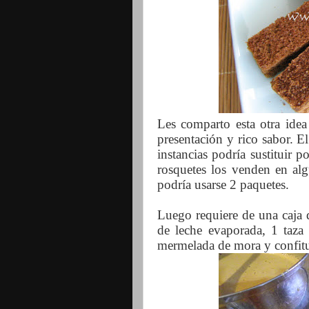
Les comparto esta otra idea 
presentación y rico sabor. El
instancias podría sustituir
rosquetes los venden en alg
podría usarse 2 paquetes.
Luego requiere de una caja 
de leche evaporada, 1 taza 
mermelada de mora y confitu