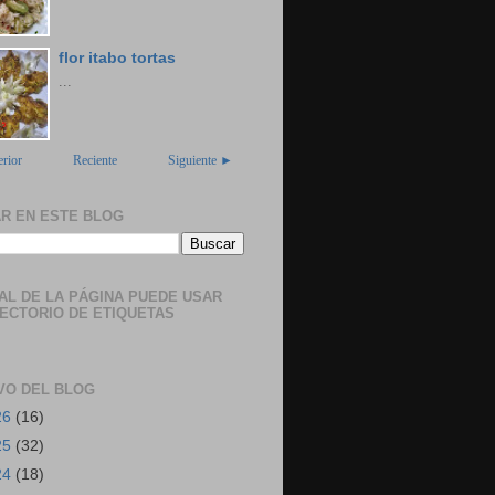
flor itabo tortas
...
rior
Reciente
Siguiente ►
R EN ESTE BLOG
NAL DE LA PÁGINA PUEDE USAR
RECTORIO DE ETIQUETAS
VO DEL BLOG
26
(16)
25
(32)
24
(18)