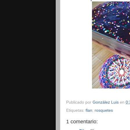
Publicado por
González Luis
en
0:
Etiquetas:
flan
,
rosquetes
1 comentario: