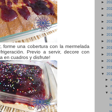
►
20
►
20
►
20
►
20
►
20
►
20
►
20
r, forme una cobertura con la mermelada
►
20
rigeración. Previo a servir, decore con
►
20
ta en cuadros y disfrute!
►
20
►
20
▼
20
►
►
▼
s
b
t