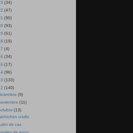
23
(34)
22
(47)
21
(90)
20
(93)
19
(61)
18
(19)
17
(4)
16
(34)
15
(17)
14
(96)
13
(133)
12
(140)
diciembre
(9)
noviembre
(11)
octubre
(13)
alchichón criollo
udín de cas
amales de arroz