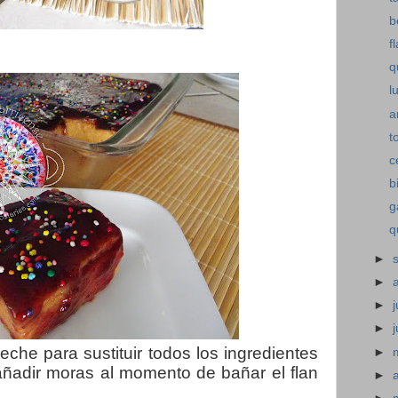
b
f
q
l
a
t
c
b
g
q
►
►
►
j
►
leche para sustituir todos los ingredientes
►
 añadir moras al momento de bañar el flan
►