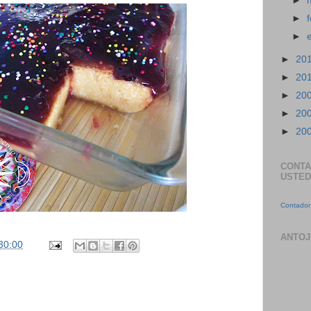
►
►
►
►
20
►
20
►
20
►
20
►
20
CONTA
USTED
Contador 
ANTOJ
30:00