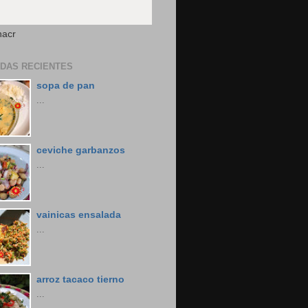
nacr
DAS RECIENTES
sopa de pan
...
ceviche garbanzos
...
vainicas ensalada
...
arroz tacaco tierno
...