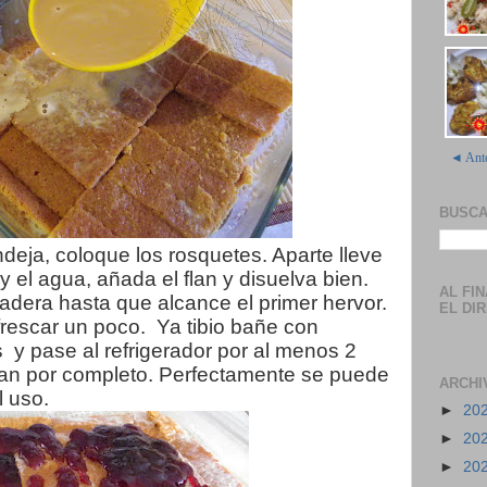
◄ Ante
BUSCA
eja, coloque los rosquetes. Aparte lleve
y el agua, añada el flan y disuelva bien.
AL FI
era hasta que alcance el primer hervor.
EL DI
frescar un poco.
Ya tibio bañe con
s
y pase al refrigerador por al menos 2
flan por completo. Perfectamente se puede
ARCHI
l uso.
►
20
►
20
►
20