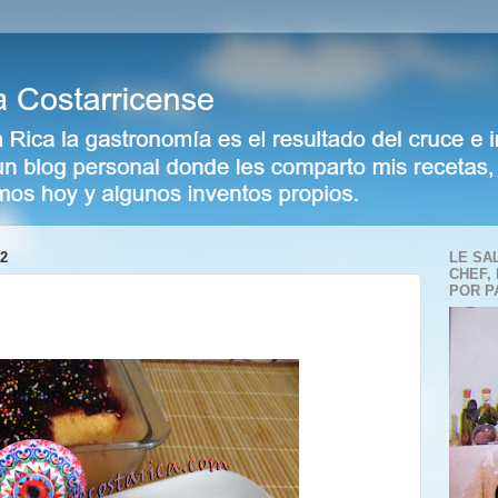
2
LE SA
CHEF,
POR P