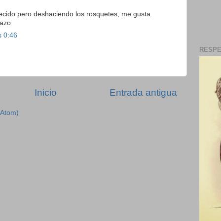
ecido pero deshaciendo los rosquetes, me gusta
razo
s 0:46
RESPE
Inicio
Entrada antigua
(Atom)