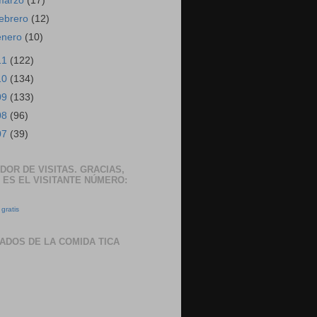
marzo
(17)
febrero
(12)
enero
(10)
11
(122)
10
(134)
09
(133)
08
(96)
07
(39)
DOR DE VISITAS. GRACIAS,
 ES EL VISITANTE NÚMERO:
gratis
ADOS DE LA COMIDA TICA