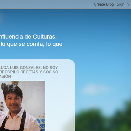
LUDA LUIS GONZALEZ. NO SOY
 RECOPILO RECETAS Y COCINO
ASIÓN